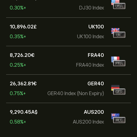
+0.30%
DJ30 Index
10,896.02‎£‎
UK100
+0.35%
UK100 Index
8,726.20‎€‎
FRA40
+0.25%
FRA40 Index
26,362.81‎€‎
GER40
+0.75%
GER40 Index (Non Expiry)
9,290.45‎A$‎
AUS200
+0.58%
AUS200 Index