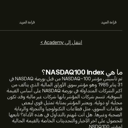
خلالهما.
قراءة المزيد
قراءة المزيد
انتقل إلى Academy >
السعر الحالي لـ NSDQ100 هو 29,689.07‎$‎ دولار
ما هي
NASDAQ100 Index
؟
تم تأسيس مؤشر NASDAQ-100 من قبل بورصة NASDAQ في
31 يناير 1985 وهو مؤشر سوق الأوراق المالية الذي يتألف من
أعلى سعر على الإطلاق لـ NASDAQ100 Index هو 30,756.69‎$‎
أكبر الشركات المتداولة في بورصة NASDAQ على أساس القيمة
دولار
السوقية. تتسم شركات المؤشر بأنها شركات غير مالية وقد تكون
محلية أو دولية. ويعتبر المؤشر بمثابة تمثيل قوي لبعض
حدد الإطار الزمني "1 يوم" أو "1 أسبوع" على مخطط eToro وقم
قطاعات السوق، مثل قطاعات التكنولوجيا والتجزئة والرعاية
بالتصغير لرؤية تحركات الأسعار التاريخية لـ NASDAQ100 Index.
الصحية وغيرها. هل أنت مُهتم بالتداول في هذه الأداة؟ تابعها
تراوح سعر NASDAQ100 Index بين 6,045.04‎$‎ خلال السنة
للحصول على آخر الأخبار والتحديثات الخاصة بالقيمة الحالية
الماضية.
لمؤشر NSDQ100.