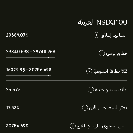
NSDQ100 العربية
السابق. إغلاق
29689.07‎$‎
i
29340.59‎$‎
-
29748.96‎$‎
نطاق يومي
i
16329.3‎$‎
-
30756.69‎$‎
52 نطاقاً أسبوعياً
i
عائد سنة واحدة
25.57%
i
تغيّر السعر حتى الآن
17.53%
i
أعلى مستوى على الإطلاق
30756.69‎$‎
i