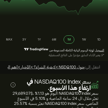
MAX
3Y
1Y
6M
1M
1W
1D
التسجيل
لرؤية الرسوم البيانية الكاملة المدعومة من
*لا يعتبر الأداء السابق مؤشرًا على النتائج المستقبلية
انتقل إلى:
حول NSDQ100 >
كيفية الشراء؟ >
الأخبار >
أهم الإرشاد
سعر NASDAQ100 Index
في
i
ارتفاع هذا الأسبوع.
سعر NASDAQ100 Index اليوم هو 29,689.07‎$‎، %‎1.13‎
تغيّر خلال ال 24 ساعة الماضية و %‎5.10‎ في الأسبوع
الماضي. سعر NASDAQ100 Index تغيّر بنسبة %‎25.57‎