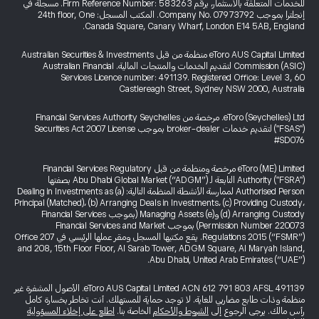
للخدمات المتعلقة بالاستثمار، برقم Firm Reference Number: 583263. مسجلة في
إنجلترا بموجب Company No. 07973792. المكتب المسجل: 24th floor, One
Canada Square, Canary Wharf, London E14 5AB, England.
eToro AUS Capital Limited منظمة من قبل Australian Securities & Investments
Commission (ASIC) لتقديم الخدمات والمنتجات المالية. Australian Financial
Services Licence number: 491139. Registered Office: Level 3, 60
Castlereagh Street, Sydney NSW 2000, Australia
eToro (Seychelles) Ltd. مرخصة من Financial Services Authority Seychelles
("FSAS") لتقديم خدمات broker-dealer بموجب Securities Act 2007 License
#SD076
eToro (ME) Limited مرخصة ومنظمة من قبل Financial Services Regulatory
Authority ("FSRA") التابعة لـ Abu Dhabi Global Market (“ADGM”) بصفتها
Authorised Person لممارسة الأنشطة المنظمة التالية: (a) Dealing in Investments as
Principal (Matched)، (b) Arranging Deals in Investments، (c) Providing Custody،
(d) Arranging Custody و(e) Managing Assets (بموجب Financial Services
Permission Number 220073) بموجب Financial Services and Market
Regulations 2015 (“FSMR”). يقع مكتبها المسجل ومقر عملها الرئيسي في Office 207
and 208, 15th Floor Floor, Al Sarab Tower, ADGM Square, Al Maryah Island,
Abu Dhabi, United Arab Emirates (“UAE”).
eToro AUS Capital Limited ACN 612 791 803 AFSL 491139. الأصول المشفرة غير
منظمة وذات طابع مضاربي للغاية. لا توجد حماية للمستهلك. أنت تخاطر بخسارة كامل
رأس مالك. يرجى الرجوع إلى
الشروط والأحكام
الخاصة بنا.
اطلع على إخلاء المسؤولية