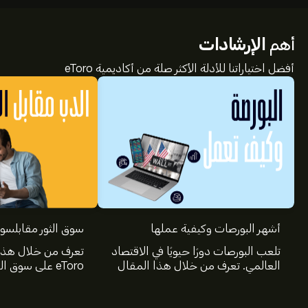
أهم
الإرشادات
أفضل اختياراتنا للأدلة الأكثر صلة من أكاديمية eToro
أشهر البورصات وكيفية عملها
سوق الثور مقابلسو
تلعب البورصات دورًا حيويًا في الاقتصاد
تعرف من خلال هذا
العالمي. تعرف من خلال هذا المقال
eToro على سوق 
على ماهية البورصة، وكيف تعمل وما
هما وأهم سمات ك
هي أكبر وأهم البورصات في العالم.
تستطيع التمييز بينه