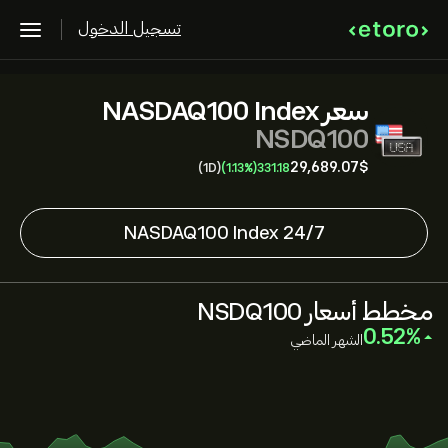
تسجيل الدخول
سعر NASDAQ100 Index
NSDQ100
29,689.07‎$‎
(1D)
(1.13%)
331.18
NASDAQ100 Index 24/7
مخطط أسعار NSDQ100
‎0.52‎
الشهر الماضي