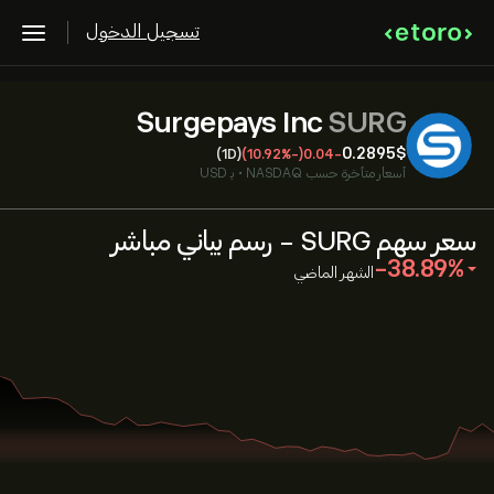
تسجيل الدخول
Surgepays Inc
SURG
0.2895‎$‎
(1D)
(-10.92%)
-0.04
أسعار متأخرة حسب
NASDAQ
•
بـ USD
سعر سهم SURG - رسم بياني مباشر
‎-38.89‎
الشهر الماضي