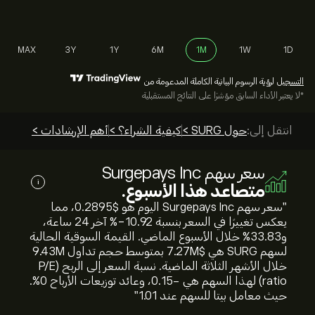
MAX
3Y
1Y
6M
1M
1W
1D
التسجيل
لرؤية الرسوم البيانية الكاملة المدعومة من
*لا يعتبر الأداء السابق مؤشرًا على النتائج المستقبلية
انتقل إلى:
حول SURG >
كيفية الشراء؟ >
أهم الإرشادات >
سعر سهم Surgepays Inc
i
متصاعد هذا الأسبوع.
"سعر سهم Surgepays Inc اليوم هو 0.2895‎$‎، مما
يعكس تغييرًا في السعر بنسبة ‎-10.92‎% آخر 24 ساعة،
و‎33.83‎% خلال الأسبوع الماضي. القيمة السوقية الحالية
لسهم SURG هي 7.27M‎$‎ بمتوسط حجم تداول 9.43M
خلال الأشهر الثلاثة الماضية. نسبة السعر إلى الربح (P/E
ratio) لهذا السهم هي -0.15، وعائد توزيعات الأرباح 0%.
حيث معامل بيتا للسهم عند 1.01"