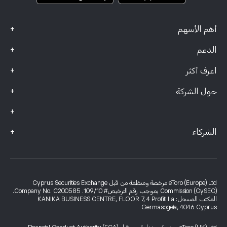
+
أهم الأسهم
+
الدعم
+
اعرف أكثر
+
حول الشركة
+
+
الشركاء
eToro (Europe) Ltd مرخصة ومنظمة من قبل Cyprus Securities Exchange
Commission (CySEC) بموجب رقم الترخيص# 109/10. Company No. C200585.
المكتب المسجل: KANIKA BUSINESS CENTRE, FLOOR 7, 4 Profiti Ilia
Germasogeia, 4046 Cyprus