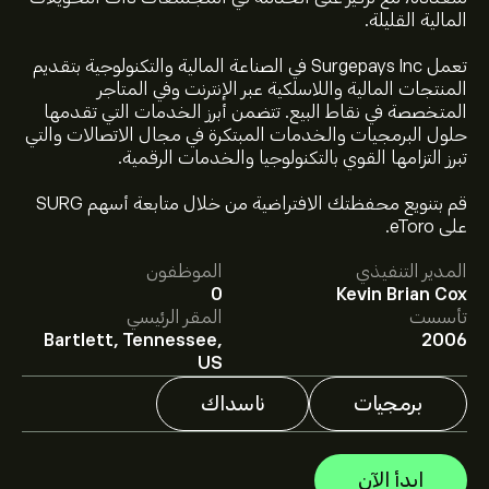
المالية القليلة.
تعمل Surgepays Inc في الصناعة المالية والتكنولوجية بتقديم
المنتجات المالية واللاسلكية عبر الإنترنت وفي المتاجر
المتخصصة في نقاط البيع. تتضمن أبرز الخدمات التي تقدمها
حلول البرمجيات والخدمات المبتكرة في مجال الاتصالات والتي
تبرز التزامها القوي بالتكنولوجيا والخدمات الرقمية.
سعر SURG الآن هو 0.2895‎$‎.
قم بتنويع محفظتك الافتراضية من خلال متابعة أسهم SURG
على eToro.
المدير التنفيذي
الموظفون
متوسط السعر المستهدف لسهم Surgepays Inc هو
0
Kevin Brian Cox
0.2895‎$‎.
اشترك
في eToro لمعرفة التفاصيل حول توقعات
تأسست
المقر الرئيسي
المحللين والأسعار المستهدفة للأسهم.
Bartlett, Tennessee,
2006
يقدم المحللون التوقعات لسهم Surgepays Inc بناءً على
US
اتجاهات السوق، التقارير المالية، والنمو المتوقع. راقِب آخر
التوقعات لتحركات الأسعار المستقبلية.
برمجيات
ناسداك
القيمة السوقية لـ Surgepays Inc هي 7.27M‎$‎ دولار
ابدأ الآن