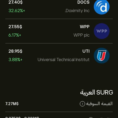
27.40‎$‎
DOCS
+32.62%
Doximity Inc.
27.55‎$‎
WPP
+6.17%
WPP plc
28.95‎$‎
UTI
+3.88%
Universal Technical Institut
SURG العربية
القيمة السوقية
7.27M‎$‎
i