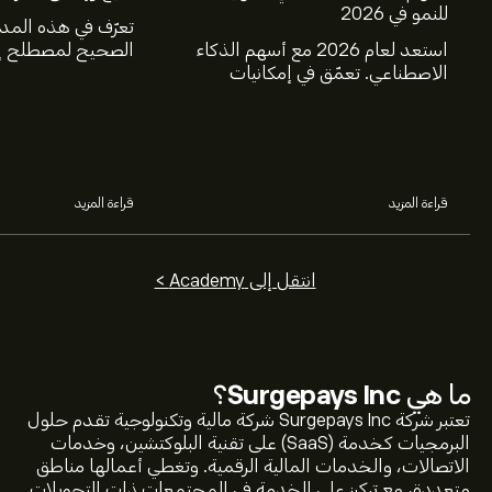
للنمو في 2026
تعرّف في هذه المد
استعد لعام 2026 مع أسهم الذكاء
الصحيح لمصطلح إغ
الاصطناعي. تعمّق في إمكانيات
عالم الاستثمار، و
شركات Nvidia وBroadcom
البيع.
وCrowdStrike وArista Networks
وAmphenol، من خلال تحليل خبراء
eToro.
قراءة المزيد
قراءة المزيد
انتقل إلى Academy >
ما هي
Surgepays Inc
؟
تعتبر شركة Surgepays Inc شركة مالية وتكنولوجية تقدم حلول
البرمجيات كخدمة (SaaS) على تقنية البلوكتشين، وخدمات
الاتصالات، والخدمات المالية الرقمية. وتغطي أعمالها مناطق
متعددة، مع تركيز على الخدمة في المجتمعات ذات التحويلات