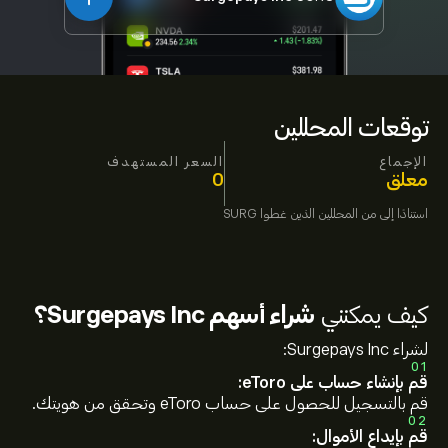
توقعات المحللين
الإجماع
السعر المستهدف
معلق
0
استنادًا إلى
من المحللين الذين غطوا
SURG
كيف يمكنني
شراء أسهم Surgepays Inc؟
لشراء Surgepays Inc:
01
قم بإنشاء حساب على eToro:
قم بالتسجيل للحصول على حساب eToro وتحقق من هويتك.
02
قم بإيداع الأموال: