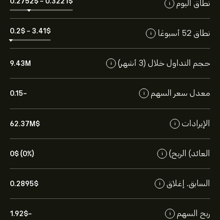
0.2752‎$‎
-
0.3221‎$‎
نطاق اليوم
i
0.2‎$‎
-
3.41‎$‎
نطاق 52 أسبوعًا
i
حجم التداول خلال (3 أشهر)
9.43M
i
معدل سعر السهم
-0.15
i
الإيرادات
62.37M‎$‎
i
العائد) الربح)
0‎$‎ (0%)
i
السابق. إغلاق
0.2895‎$‎
i
ربح السهم
-1.92‎$‎
i