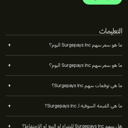
بناءً على توصيات 0 من المحللين بشأن SURG خلال الأشهر
الثلاثة الماضية، فإن الإجماع العام هو معلق.
التعليمات
+
ما هو سعر سهم Surgepays Inc اليوم؟
+
ما هو سعر سهم Surgepays Inc اليوم؟
+
ما هي توقعات سهم Surgepays Inc؟
+
ما هي القيمة السوقية لـ Surgepays Inc؟
+
هل سهم Surgepays Inc للشراء أو البيع أو الاحتفاظ؟