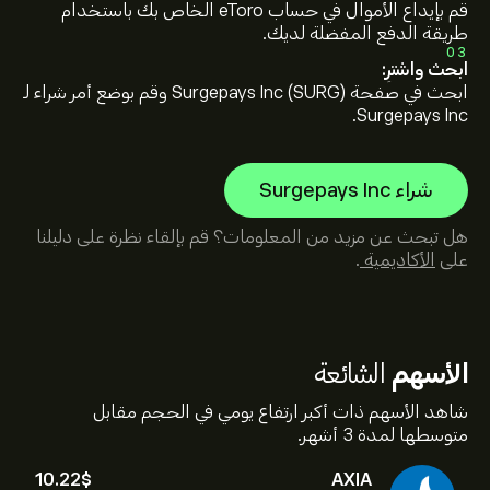
قم بإيداع الأموال في حساب eToro الخاص بك باستخدام
طريقة الدفع المفضلة لديك.
03
ابحث واشترِ:
ابحث في صفحة Surgepays Inc (SURG) وقم بوضع أمر شراء لـ
Surgepays Inc.
شراء Surgepays Inc
هل تبحث عن مزيد من المعلومات؟ قم بإلقاء نظرة على دليلنا
على
الأكاديمية
.
الأسهم
الشائعة
شاهد الأسهم ذات أكبر ارتفاع يومي في الحجم مقابل
متوسطها لمدة 3 أشهر.
10.22‎$‎
AXIA