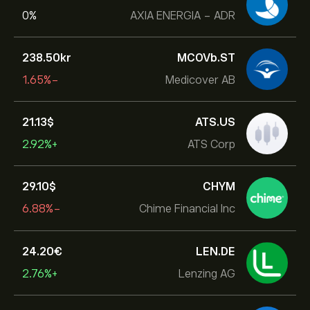
0%
AXIA ENERGIA - ADR
238.50‎kr‎
MCOVb.ST
-1.65%
Medicover AB
21.13‎$‎
ATS.US
+2.92%
ATS Corp
29.10‎$‎
CHYM
-6.88%
Chime Financial Inc
24.20‎€‎
LEN.DE
+2.76%
Lenzing AG