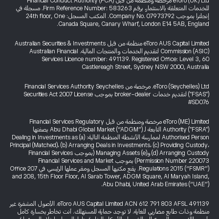
eToro (UK) Ltd مرخصة ومنظمة من قبل Financial Conduct Authority (FCA)
للخدمات المتعلقة بالاستثمار، برقم Firm Reference Number: 583263. مسجلة في
إنجلترا بموجب Company No. 07973792. المكتب المسجل: 24th floor, One
Canada Square, Canary Wharf, London E14 5AB, England.
eToro AUS Capital Limited منظمة من قبل Australian Securities & Investments
Commission (ASIC) لتقديم الخدمات والمنتجات المالية. Australian Financial
Services Licence number: 491139. Registered Office: Level 3, 60
Castlereagh Street, Sydney NSW 2000, Australia
eToro (Seychelles) Ltd. مرخصة من Financial Services Authority Seychelles
("FSAS") لتقديم خدمات broker-dealer بموجب Securities Act 2007 License
#SD076
eToro (ME) Limited مرخصة ومنظمة من قبل Financial Services Regulatory
Authority ("FSRA") التابعة لـ Abu Dhabi Global Market (“ADGM”) بصفتها
Authorised Person لممارسة الأنشطة المنظمة التالية: (a) Dealing in Investments as
Principal (Matched)، (b) Arranging Deals in Investments، (c) Providing Custody،
(d) Arranging Custody و(e) Managing Assets (بموجب Financial Services
Permission Number 220073) بموجب Financial Services and Market
Regulations 2015 (“FSMR”). يقع مكتبها المسجل ومقر عملها الرئيسي في Office 207
and 208, 15th Floor Floor, Al Sarab Tower, ADGM Square, Al Maryah Island,
Abu Dhabi, United Arab Emirates (“UAE”).
eToro AUS Capital Limited ACN 612 791 803 AFSL 491139. الأصول المشفرة غير
منظمة وذات طابع مضاربي للغاية. لا توجد حماية للمستهلك. أنت تخاطر بخسارة كامل