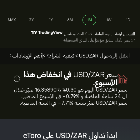
MAX
3Y
1Y
6M
1M
1W
1D
التسجيل
لرؤية الرسوم البيانية الكاملة المدعومة من
*لا يعتبر الأداء السابق مؤشرًا على النتائج المستقبلية
انتقل إلى:
حول USDZAR >
كيفية الشراء؟ >
أهم الإرشادات >
سعر USD/ZAR
في انخفاض هذا
i
الأسبوع.
سعر USD/ZAR اليوم هو 16.35890‎R‎، %‎0.30‎ تغيّر خلال
ال 24 ساعة الماضية و %‎-0.79‎ في الأسبوع الماضي.
سعر USD/ZAR تغيّر بنسبة %‎-7.71‎ في السنة الماضية.
ابدأ تداول USD/ZAR على eToro