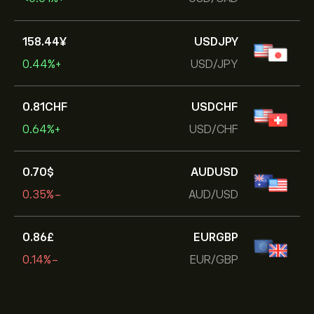
158.44‎¥‎
USDJPY
+0.44%
USD/JPY
0.81‎CHF‎
USDCHF
+0.64%
USD/CHF
0.70‎$‎
AUDUSD
-0.35%
AUD/USD
0.86‎£‎
EURGBP
-0.14%
EUR/GBP