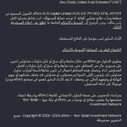
Abu Dhabi, United Arab Emirates (“UAE”).
eToro AUS Capital Limited ACN 612 791 803 AFSL 491139. الأصول المشفرة غير
منظمة وذات طابع مضاربي للغاية. لا توجد حماية للمستهلك. أنت تخاطر بخسارة كامل
رأس مالك. يرجى الرجوع إلى
الشروط والأحكام
الخاصة بنا.
اطلع على إخلاء المسؤولية
الكامل
الأداء السابق ليس مؤشرًا على النتائج المستقبلية.
الإفصاح العام عن المخاطر
|
الشروط والأحكام
ينطوي التداول مع eToro من خلال متابعة و/أو نسخ أو تكرار تداولات متداولين آخرين
على مستوى عالٍ من المخاطر، حتى عند متابعة و/أو نسخ أو تكرار تداولات أفضل
المتداولين أداءً. وتشمل هذه المخاطر احتمال أن تكون متابعًا/ناسخًا لقرارات تداول
متداولين قد يكونون قليلي الخبرة/غير محترفين، أو متداولين قد يختلف هدفهم أو نيتهم
النهائية أو وضعهم المالي عن وضعك. لا يُعد الأداء السابق لعضو في مجتمع eToro مؤشرًا
موثوقًا على أدائه المستقبلي.
يتم إنشاء المحتوى على منصة التداول الاجتماعي التابعة لـ eToro بواسطة أعضاء
مجتمعها ولا يتضمن نصائح أو توصيات من eToro أو نيابةً عنها - Your Social
Investment Network.
Copyright © 2006-2026 eToro - Your Social Investment Network، جميع
الحقوق محفوظة.