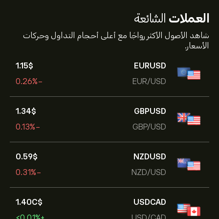
العملات
الشائعة
شاهد الأصول الأكثر رواجًا مع أعلى أحجام التداول وحركات
الأسعار.
1.15‎$‎
EURUSD
-0.26%
EUR/USD
1.34‎$‎
GBPUSD
-0.13%
GBP/USD
0.59‎$‎
NZDUSD
-0.31%
NZD/USD
1.40‎C$‎
USDCAD
+‎<‎0.01%
USD/CAD