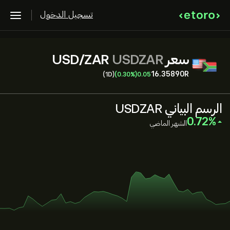
تسجيل الدخول
سعر USD/ZAR
USDZAR
16.35890‎R‎
(1D)
(0.30%)
0.05
الرسم البياني USDZAR
‎0.72‎
الشهر الماضي