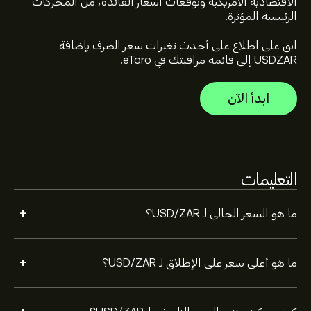
الاقتصادية الأمريكية وتوقعات أسعار الفائدة، من المحركات
حدد الإطار الزمني "1 يوم" أو "1 أسبوع" على مخطط eToro وقم
الرئيسية المؤثرة.
بالتصغير لرؤية تحركات الأسعار التاريخية لـ USD/ZAR. تراوح سعر
USD/ZAR بين -1.37‎R‎ خلال السنة الماضية.
ابقَ على اطلاع على أحدث تغيرات سعر الصرف بإضافة
USDZAR إلى قائمة مراقبتك في eToro.
لشراء USDZAR، الرجاء زيارة صفحة "USD/ZAR (USDZAR)"
على موقع eToro الإلكتروني. بمجرد إنشاء حساب وإيداع
الأموال، انقر فوق الزر "تداول" وحدد مقدار USD/ZAR الذي
ابدأ الآن
تريد شراءه. يمكنك أيضًا تقديم طلب لشراء USDZAR بسعر
محدد في المستقبل.
التعليمات
+
ما هو السعر الحالي لـ USD/ZAR؟
+
ما هو أعلى سعر على الإطلاق لـ USD/ZAR؟