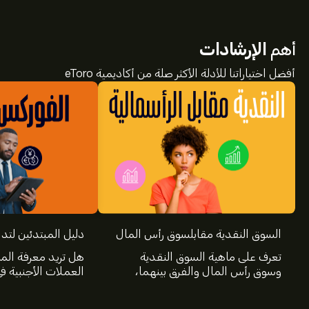
أهم
الإرشادات
أفضل اختياراتنا للأدلة الأكثر صلة من أكاديمية eToro
السوق النقدية مقابلسوق رأس المال
دليل المبتدئين لتد
تعرف على ماهية السوق النقدية
هل تريد معرفة الم
وسوق رأس المال والفرق بينهما،
العملات الأجنبية 
ومزايا كل سوق وكيف يمكن لك
سيوفر لك دليل الم
كمستثمر الوصول إليهما والاستفادة
المعلومات الأساسي