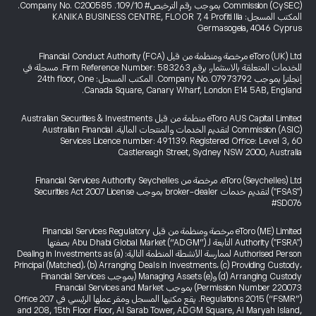
Commission (CySEC) بموجب رقم الترخيص# 109/10. Company No. C200585.
المكتب المسجل: KANIKA BUSINESS CENTRE, FLOOR 7, 4 Profiti Ilia
Germasogeia, 4046 Cyprus
eToro (UK) Ltd مرخصة ومنظمة من قبل Financial Conduct Authority (FCA)
للخدمات المتعلقة بالاستثمار، برقم Firm Reference Number: 583263. مسجلة في
إنجلترا بموجب Company No. 07973792. المكتب المسجل: 24th floor, One
Canada Square, Canary Wharf, London E14 5AB, England.
eToro AUS Capital Limited منظمة من قبل Australian Securities & Investments
Commission (ASIC) لتقديم الخدمات والمنتجات المالية. Australian Financial
Services Licence number: 491139. Registered Office: Level 3, 60
Castlereagh Street, Sydney NSW 2000, Australia
eToro (Seychelles) Ltd. مرخصة من Financial Services Authority Seychelles
("FSAS") لتقديم خدمات broker-dealer بموجب Securities Act 2007 License
#SD076
eToro (ME) Limited مرخصة ومنظمة من قبل Financial Services Regulatory
Authority ("FSRA") التابعة لـ Abu Dhabi Global Market (“ADGM”) بصفتها
Authorised Person لممارسة الأنشطة المنظمة التالية: (a) Dealing in Investments as
Principal (Matched)، (b) Arranging Deals in Investments، (c) Providing Custody،
(d) Arranging Custody و(e) Managing Assets (بموجب Financial Services
Permission Number 220073) بموجب Financial Services and Market
Regulations 2015 (“FSMR”). يقع مكتبها المسجل ومقر عملها الرئيسي في Office 207
and 208, 15th Floor Floor, Al Sarab Tower, ADGM Square, Al Maryah Island,