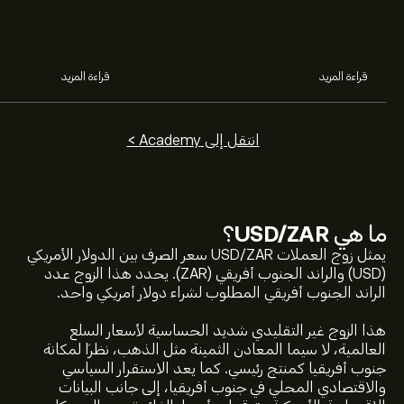
من منهما.
والبدء في سوق الف
قراءة المزيد
قراءة المزيد
انتقل إلى Academy >
ما هي
USD/ZAR
؟
يمثل زوج العملات USD/ZAR سعر الصرف بين الدولار الأمريكي
(USD) والراند الجنوب أفريقي (ZAR). يحدد هذا الزوج عدد
الراند الجنوب أفريقي المطلوب لشراء دولار أمريكي واحد.
السعر الحالي لـ USDZAR هو 16.35890‎R‎ دولار
هذا الزوج غير التقليدي شديد الحساسية لأسعار السلع
العالمية، لا سيما المعادن الثمينة مثل الذهب، نظراً لمكانة
أعلى سعر على الإطلاق لـ USD/ZAR هو 19.93105‎R‎ دولار
جنوب أفريقيا كمنتج رئيسي. كما يعد الاستقرار السياسي
والاقتصادي المحلي في جنوب أفريقيا، إلى جانب البيانات