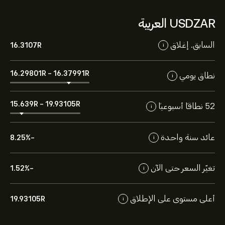
USDZAR العربية
السابق. إغلاق
16.3107‎R‎
i
16.29801‎R‎
-
16.37991‎R‎
نطاق يومي
i
15.639‎R‎
-
19.93105‎R‎
52 نطاقاً أسبوعياً
i
عائد سنة واحدة
-8.25%
i
تغيّر السعر حتى الآن
-1.52%
i
أعلى مستوى على الإطلاق
19.93105‎R‎
i