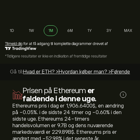
1D
1W
1M
6M
1Y
3Y
MAX
Tilmeld dig
for at få adgang til komplette diagrammer drevet af
*Tidligere resultater er ikke en indikation af fremtidige resultater
Gå til:
Hvad er ETH? >
Hvordan køber man? >
Førende vejl
Prisen på Ethereum
er
i
faldende i denne uge.
Ethereums pris i dag er 1,906.6400‎$‎, en ændring
på ‎-0.05‎%. i de sidste 24 timer og ‎-0.60‎% i den
sidste uge. Ethereums 24-timers
handelsvolumen er 9.7B og dens nuværende
markedsværdi er 229.89B‎$‎. Ethereums pris er
ændret med ‎-52.98‎% i det seneste år.