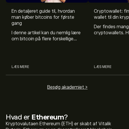
En detaljeret guide til, hvordan
Cryptowallet: fi
man køber bitcoins for første
wallet til din kr
gang
Der findes mang
I denne artikel kan du nemlig lære
cryptowallets. H
om bitcoin på flere forskellige
at benytte, kom
måder - man kan kalde det for
forhold, læs med 
en slags ”bitcoin for
klogere på walle
begyndere”-guide.
LÆS MERE
LÆS MERE
Besøg akademiet >
Hvad er
Ethereum
?
Kryptovalutaen Ethereum (ETH) er skabt af Vitalik