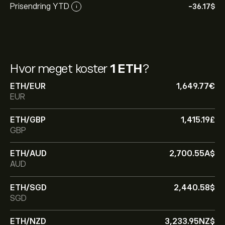
Prisendring YTD
-36.17‎$‎
i
Hvor meget koster
1 ETH
?
ETH/EUR
1,649.77‎€‎
EUR
ETH/GBP
1,415.19‎£‎
GBP
ETH/AUD
2,700.55‎A$‎
AUD
ETH/SGD
2,440.58‎$‎
SGD
ETH/NZD
3,233.95‎NZ$‎