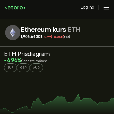
Log ind
Ethereum kurs
ETH
1,906.6400‎$‎
-0.99
(-0.05%)
(1D)
ETH Prisdiagram
‎6.96‎
Seneste måned
EUR
GBP
AUD