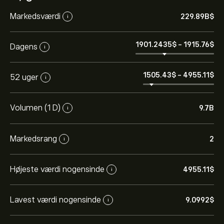
Markedsværdi
229.89B‎$‎
i
1901.2435‎$‎
-
1915.76‎$‎
Dagens
i
1505.43‎$‎
-
4955.11‎$‎
52 uger
i
Volumen (1 D)
9.7B
i
Markedsrang
2
i
Højeste værdi nogensinde
4955.11‎$‎
i
Lavest værdi nogensinde
9.0992‎$‎
i