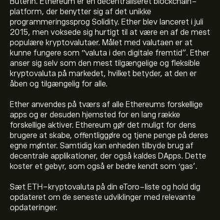
Buterin. Ethereum er en decentraliseret blockchain-
platform, der benytter sig af det unikke
programmeringssprog Solidity. Ether blev lanceret i juli
2015, men voksede sig hurtigt til at være en af de mest
populære kryptovalutaer. Målet med valutaen er at
kunne fungere som ”valuta i den digitale fremtid”. Ether
anser sig selv som den mest tilgængelige og fleksible
kryptovaluta på markedet, hvilket betyder, at den er
åben og tilgængelig for alle.
Ether anvendes på tværs af alle Ethereums forskellige
Den aktuelle pris på ETH er 1,906.6400‎$‎ USD
apps og er desuden hjemsted for en lang række
forskellige aktiver. Ethereum gør det muligt for dens
brugere at skabe, offentliggøre og tjene penge på deres
Markedsværdien af Ethereum er 229.89B‎$‎ USD
egne mønter. Samtidig kan enheden tilbyde brug af
decentrale applikationer, der også kaldes DApps. Dette
koster et gebyr, som også er bedre kendt som ‘gas’.
Ethereums hidtil højeste værdi er 4,955.1100‎$‎ USD
Sæt ETH-kryptovaluta på din eToro-liste og hold dig
opdateret om de seneste udviklinger med relevante
opdateringer.
Ethereum har en 24-timers handelsvolumen på 9.7B