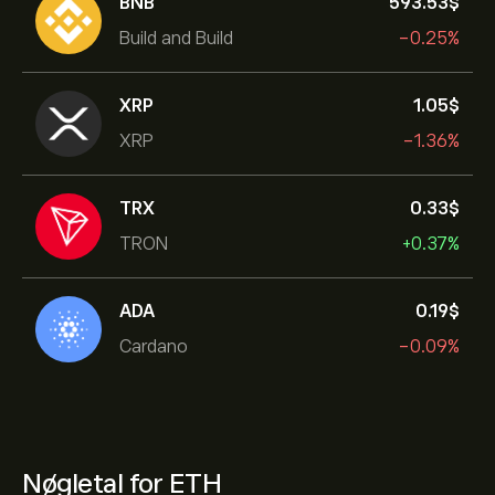
BNB
593.53‎$‎
Build and Build
-0.25%
XRP
1.05‎$‎
XRP
-1.36%
TRX
0.33‎$‎
TRON
+0.37%
ADA
0.19‎$‎
Cardano
-0.09%
Nøgletal for ETH