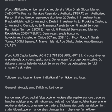
eToro (ME) Limited er licenseret og reguleret af Abu Dhabi Global Market
(“ADGM”)’s Financial Services Regulatory Authority ("FSRA") som Authorised
Person til at udføre de regulerede aktiviteter (a) Dealing in Investments as
Principal (Matched), (b) Arranging Deals in Investments, (c) Providing Custody,
(d) Arranging Custody og (e) Managing Assets (under Financial Services
Permission Number 220073) i henhold til Financial Services and Market
Regulations 2015 (“FSMR”). Dens registrerede kontor og
hovedforretningssted er Office 207 and 208, 15th Floor Floor, Al Sarab
Tower, ADGM Square, Al Maryah Island, Abu Dhabi, United Arab Emirates
(“UAE”).
eToro AUS Capital Limited ACN 612 791 803 AFSL 491139. Kryptoaktiver er
uregulerede og yderst spekulative. Der er ingen forbrugerbeskyttelse. Du
risikerer at miste hele din kapital. Se vores
Vilkår og betingelser
.
Se fuld
ansvarsfraskrivelse
Tidligere resultater er ikke en indikation af fremtidige resultater.
Generel risikooplysning
|
Vilkår og betingelser
Handel med eToro ved at følge og/eller kopiere eller replikere andre traderes
handler indebærer et højt risikoniveau, selv når du følger og/eller kopierer eller
replikerer de bedst præsterende tradere. Sådanne risici omfatter risikoen for,
at du følger/kopierer handelsbeslutninger fra muligvis uerfarne/ikke-