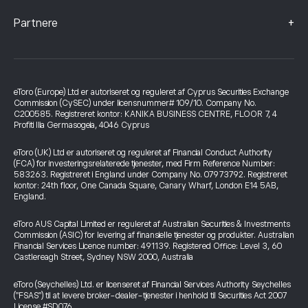
+
Partnere
eToro (Europe) Ltd er autoriseret og reguleret af Cyprus Securities Exchange
Commission (CySEC) under licensnummer# 109/10. Company No.
C200585. Registreret kontor: KANIKA BUSINESS CENTRE, FLOOR 7, 4
Profiti Ilia Germasogeia, 4046 Cyprus
eToro (UK) Ltd er autoriseret og reguleret af Financial Conduct Authority
(FCA) for investeringsrelaterede tjenester, med Firm Reference Number:
583263. Registreret i England under Company No. 07973792. Registreret
kontor: 24th floor, One Canada Square, Canary Wharf, London E14 5AB,
England.
eToro AUS Capital Limited er reguleret af Australian Securities & Investments
Commission (ASIC) for levering af finansielle tjenester og produkter. Australian
Financial Services Licence number: 491139. Registered Office: Level 3, 60
Castlereagh Street, Sydney NSW 2000, Australia
eToro (Seychelles) Ltd. er licenseret af Financial Services Authority Seychelles
("FSAS") til at levere broker-dealer-tjenester i henhold til Securities Act 2007
License #SD076