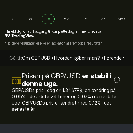
1D
1W
1M
6M
1Y
3Y
MAX
Tilmeld dig
for at få adgang til komplette diagrammer drevet af
*Tidligere resultater er ikke en indikation af fremtidige resultater
Gå til:
Om GBPUSD >
Hvordan køber man? >
Førende vejle
Prisen på GBP/USD
er stabil i
i
denne uge.
GBP/USDs pris i dag er 1.34679‎$‎, en ændring på
‎0.05‎%. i de sidste 24 timer og ‎0.07‎% i den sidste
uge. GBP/USDs pris er ændret med ‎0.12‎% i det
seneste år.