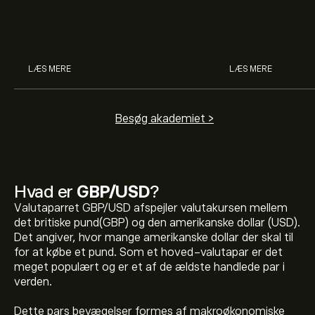
generelt med med et særligt
kapitalmarkedet, o
fokus på valutahandelsstrategi.
træffe fornuftig
Læs om valutahandel hos eToro.
ved lang- og kor
investering. Læs
LÆS MERE
LÆS MERE
Besøg akademiet >
Hvad er
GBP/USD
?
Valutaparret GBP/USD afspejler valutakursen mellem
det britiske pund(GBP) og den amerikanske dollar (USD).
Det angiver, hvor mange amerikanske dollar der skal til
for at købe et pund. Som et hoved-valutapar er det
meget populært og er et af de ældste handlede par i
verden.
Den aktuelle pris på GBPUSD er 1.34679‎$‎ USD
Dette pars bevægelser formes af makroøkonomiske