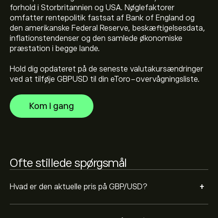
forhold i Storbritannien og USA. Nøglefaktorer
GBP/USDs hidtil højeste værdi er 1.71908‎$‎ USD
omfatter rentepolitik fastsat af Bank of England og
den amerikanske Federal Reserve, beskæftigelsesdata,
inflationstendenser og den samlede økonomiske
præstation i begge lande.
Vælg tidsrammen "1D" eller "1U" på eToro-diagrammet,
og zoom ud for at se de historiske prisbevægelser for
Hold dig opdateret på de seneste valutakursændringer
GBP/USD. Prisen på GBP/USD har varieret mellem 0‎$‎ i
ved at tilføje GBPUSD til din eToro-overvågningsliste.
løbet af det sidste år.
For at købe GBPUSD skal du besøge siden "GBP/USD
(GBPUSD)" på eToros hjemmeside. Når du har oprettet
Kom i gang
en konto og indbetalt et beløb, skal du klikke på
"Handel"-knappen og beslutte, hvor meget GBP/USD,
du vil købe. Du kan også afgive en ordre, der køber
GBPUSD til en bestemt pris i fremtiden.
Ofte stillede spørgsmål
+
Hvad er den aktuelle pris på GBP/USD?