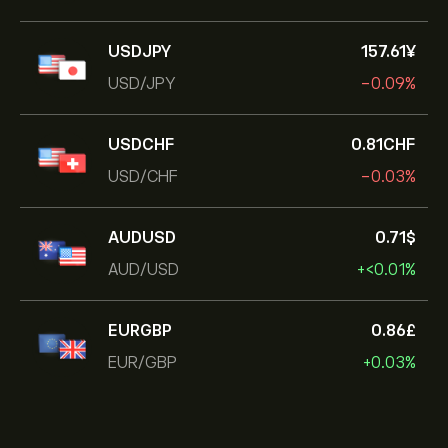
USDJPY
157.61‎¥‎
USD/JPY
-0.09%
USDCHF
0.81‎CHF‎
USD/CHF
-0.03%
AUDUSD
0.71‎$‎
AUD/USD
+‎<‎0.01%
EURGBP
0.86‎£‎
EUR/GBP
+0.03%