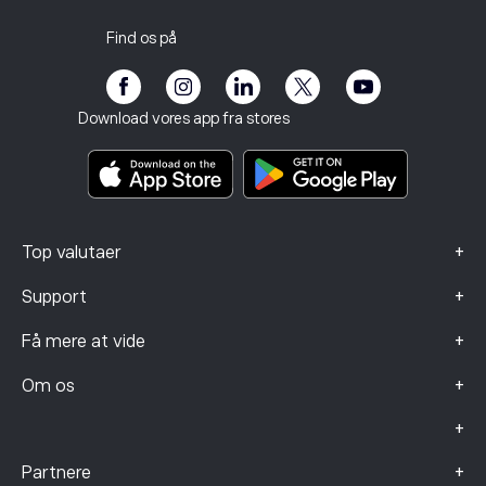
Privatlivspolitik
Skatterapport
Invitér en ven
Vores kontorer
Kundens sårbarhed
Regulering
Find os på
eToro Akademi
Affiliate-program
Tilgængelighed
Risikooplysning
eToro Club
Impressum
Vilkår og betingelser
Investeringsforsikring
Download vores app fra stores
Nøgleinformationsdokumenter
Smart Portfolios
Data om klager (FCA-kunder)
+
Top valutaer
+
Support
+
Få mere at vide
+
Om os
+
+
Partnere