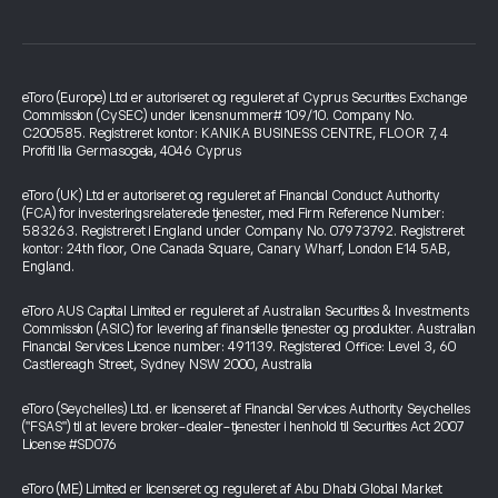
eToro (Europe) Ltd er autoriseret og reguleret af Cyprus Securities Exchange
Commission (CySEC) under licensnummer# 109/10. Company No.
C200585. Registreret kontor: KANIKA BUSINESS CENTRE, FLOOR 7, 4
Profiti Ilia Germasogeia, 4046 Cyprus
eToro (UK) Ltd er autoriseret og reguleret af Financial Conduct Authority
(FCA) for investeringsrelaterede tjenester, med Firm Reference Number:
583263. Registreret i England under Company No. 07973792. Registreret
kontor: 24th floor, One Canada Square, Canary Wharf, London E14 5AB,
England.
eToro AUS Capital Limited er reguleret af Australian Securities & Investments
Commission (ASIC) for levering af finansielle tjenester og produkter. Australian
Financial Services Licence number: 491139. Registered Office: Level 3, 60
Castlereagh Street, Sydney NSW 2000, Australia
eToro (Seychelles) Ltd. er licenseret af Financial Services Authority Seychelles
("FSAS") til at levere broker-dealer-tjenester i henhold til Securities Act 2007
License #SD076
eToro (ME) Limited er licenseret og reguleret af Abu Dhabi Global Market