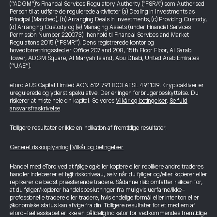
(“ADGM”)’s Financial Services Regulatory Authority ("FSRA") som Authorised
Person til at udføre de regulerede aktiviteter (a) Dealing in Investments as
Principal (Matched), (b) Arranging Deals in Investments, (c) Providing Custody,
(d) Arranging Custody og (e) Managing Assets (under Financial Services
Permission Number 220073) i henhold til Financial Services and Market
Regulations 2015 (“FSMR”). Dens registrerede kontor og
hovedforretningssted er Office 207 and 208, 15th Floor Floor, Al Sarab
Tower, ADGM Square, Al Maryah Island, Abu Dhabi, United Arab Emirates
(“UAE”).
eToro AUS Capital Limited ACN 612 791 803 AFSL 491139. Kryptoaktiver er
uregulerede og yderst spekulative. Der er ingen forbrugerbeskyttelse. Du
risikerer at miste hele din kapital. Se vores
Vilkår og betingelser
.
Se fuld
ansvarsfraskrivelse
Tidligere resultater er ikke en indikation af fremtidige resultater.
Generel risikooplysning
|
Vilkår og betingelser
Handel med eToro ved at følge og/eller kopiere eller replikere andre traderes
handler indebærer et højt risikoniveau, selv når du følger og/eller kopierer eller
replikerer de bedst præsterende tradere. Sådanne risici omfatter risikoen for,
at du følger/kopierer handelsbeslutninger fra muligvis uerfarne/ikke-
professionelle tradere eller tradere, hvis endelige formål eller intention eller
økonomiske status kan afvige fra din. Tidligere resultater for et medlem af
eToro-fællesskabet er ikke en pålidelig indikator for vedkommendes fremtidige