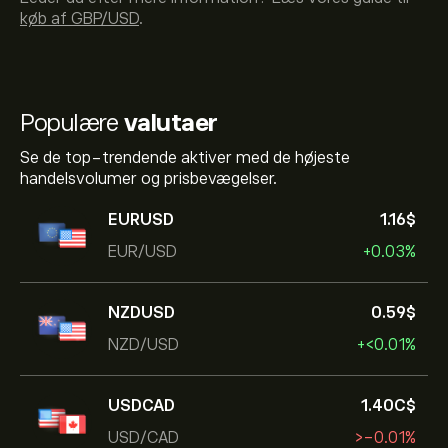
køb af GBP/USD
.
Populære
valutaer
Se de top-trendende aktiver med de højeste
handelsvolumer og prisbevægelser.
EURUSD
1.16‎$‎
EUR/USD
+0.03%
NZDUSD
0.59‎$‎
NZD/USD
+‎<‎0.01%
USDCAD
1.40‎C$‎
USD/CAD
‎>-‎0.01%