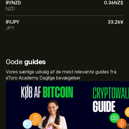
IP/NZD
0.36‎NZ$‎
NZD
IP/JPY
33.26‎¥‎
JPY
Gode
guides
Vores særlige udvalg af de mest relevante guides fra
eToro Academy Daglige bevægelser