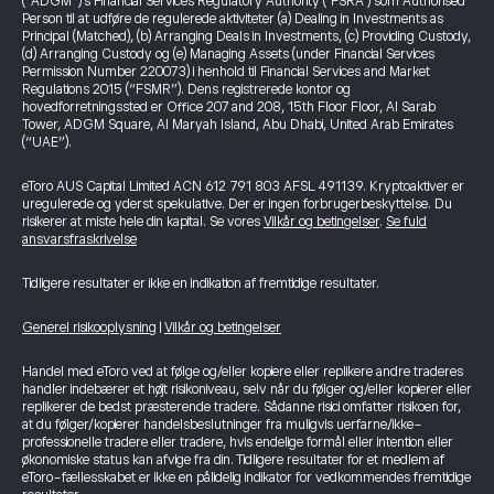
(“ADGM”)’s Financial Services Regulatory Authority ("FSRA") som Authorised
Person til at udføre de regulerede aktiviteter (a) Dealing in Investments as
Principal (Matched), (b) Arranging Deals in Investments, (c) Providing Custody,
(d) Arranging Custody og (e) Managing Assets (under Financial Services
Permission Number 220073) i henhold til Financial Services and Market
Regulations 2015 (“FSMR”). Dens registrerede kontor og
hovedforretningssted er Office 207 and 208, 15th Floor Floor, Al Sarab
Tower, ADGM Square, Al Maryah Island, Abu Dhabi, United Arab Emirates
(“UAE”).
eToro AUS Capital Limited ACN 612 791 803 AFSL 491139. Kryptoaktiver er
uregulerede og yderst spekulative. Der er ingen forbrugerbeskyttelse. Du
risikerer at miste hele din kapital. Se vores
Vilkår og betingelser
.
Se fuld
ansvarsfraskrivelse
Tidligere resultater er ikke en indikation af fremtidige resultater.
Generel risikooplysning
|
Vilkår og betingelser
Handel med eToro ved at følge og/eller kopiere eller replikere andre traderes
handler indebærer et højt risikoniveau, selv når du følger og/eller kopierer eller
replikerer de bedst præsterende tradere. Sådanne risici omfatter risikoen for,
at du følger/kopierer handelsbeslutninger fra muligvis uerfarne/ikke-
professionelle tradere eller tradere, hvis endelige formål eller intention eller
økonomiske status kan afvige fra din. Tidligere resultater for et medlem af
eToro-fællesskabet er ikke en pålidelig indikator for vedkommendes fremtidige