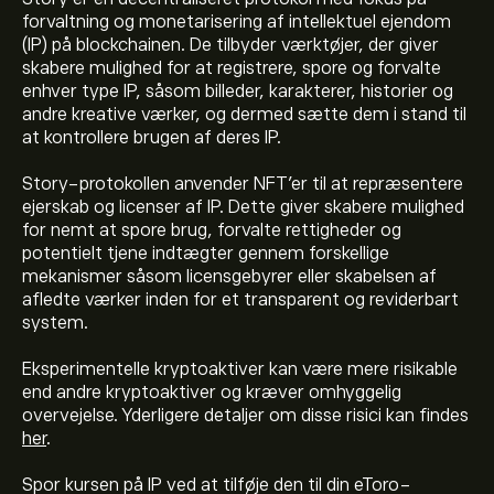
forvaltning og monetarisering af intellektuel ejendom
(IP) på blockchainen. De tilbyder værktøjer, der giver
skabere mulighed for at registrere, spore og forvalte
enhver type IP, såsom billeder, karakterer, historier og
andre kreative værker, og dermed sætte dem i stand til
at kontrollere brugen af deres IP.
Story-protokollen anvender NFT'er til at repræsentere
ejerskab og licenser af IP. Dette giver skabere mulighed
for nemt at spore brug, forvalte rettigheder og
potentielt tjene indtægter gennem forskellige
mekanismer såsom licensgebyrer eller skabelsen af
Den aktuelle pris på IP er 0.210‎$‎ USD
afledte værker inden for et transparent og reviderbart
system.
Markedsværdien af Story er 0‎$‎ USD
Eksperimentelle kryptoaktiver kan være mere risikable
end andre kryptoaktiver og kræver omhyggelig
overvejelse. Yderligere detaljer om disse risici kan findes
Storys hidtil højeste værdi er 14.905‎$‎ USD
her
.
Spor kursen på IP ved at tilføje den til din eToro-