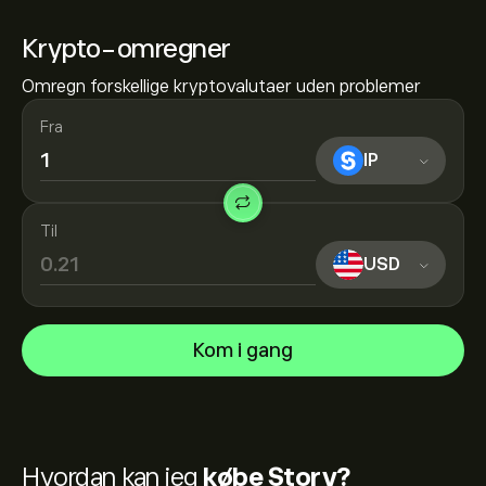
Krypto-omregner
Omregn forskellige kryptovalutaer uden problemer
Fra
IP
Til
USD
Kom i gang
Hvordan kan jeg
købe Story?