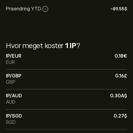
Prisendring YTD
-89.55‎$‎
i
Hvor meget koster
1 IP
?
IP/EUR
0.18‎€‎
EUR
IP/GBP
0.16‎£‎
GBP
IP/AUD
0.30‎A$‎
AUD
IP/SGD
0.27‎$‎
SGD