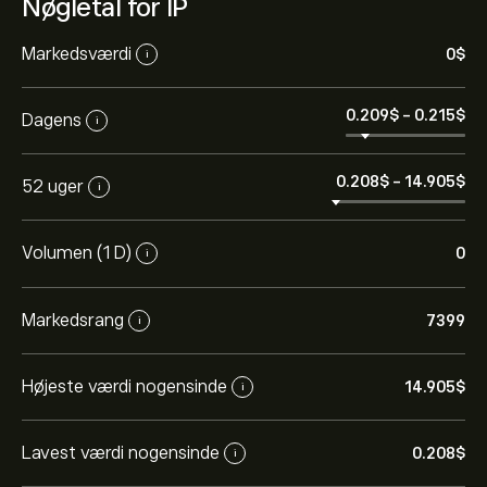
Nøgletal for IP
Markedsværdi
0‎$‎
i
0.209‎$‎
-
0.215‎$‎
Dagens
i
0.208‎$‎
-
14.905‎$‎
52 uger
i
Volumen (1 D)
0
i
Markedsrang
7399
i
Højeste værdi nogensinde
14.905‎$‎
i
Lavest værdi nogensinde
0.208‎$‎
i