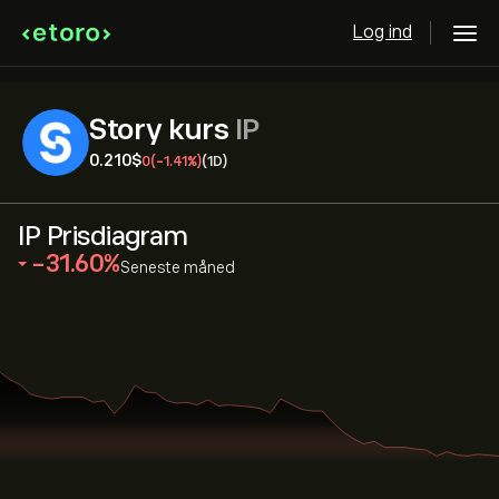
Log ind
Story kurs
IP
0.210‎$‎
0
(-1.41%)
(1D)
IP Prisdiagram
‎-31.60‎
Seneste måned