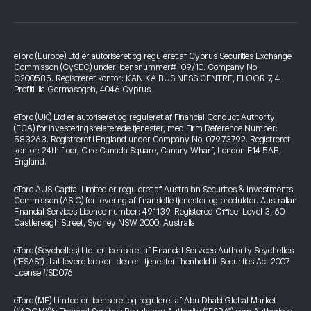
eToro (Europe) Ltd er autoriseret og reguleret af Cyprus Securities Exchange
Commission (CySEC) under licensnummer# 109/10. Company No.
C200585. Registreret kontor: KANIKA BUSINESS CENTRE, FLOOR 7, 4
Profiti Ilia Germasogeia, 4046 Cyprus
eToro (UK) Ltd er autoriseret og reguleret af Financial Conduct Authority
(FCA) for investeringsrelaterede tjenester, med Firm Reference Number:
583263. Registreret i England under Company No. 07973792. Registreret
kontor: 24th floor, One Canada Square, Canary Wharf, London E14 5AB,
England.
eToro AUS Capital Limited er reguleret af Australian Securities & Investments
Commission (ASIC) for levering af finansielle tjenester og produkter. Australian
Financial Services Licence number: 491139. Registered Office: Level 3, 60
Castlereagh Street, Sydney NSW 2000, Australia
eToro (Seychelles) Ltd. er licenseret af Financial Services Authority Seychelles
("FSAS") til at levere broker-dealer-tjenester i henhold til Securities Act 2007
License #SD076
eToro (ME) Limited er licenseret og reguleret af Abu Dhabi Global Market