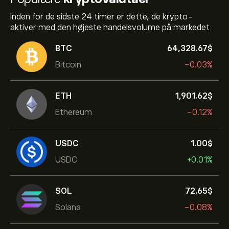
Inden for de sidste 24 timer er dette, de krypto-
aktiver med den højeste handelsvolume på markedet
BTC
64,328.67‎$‎
Bitcoin
-0.03%
ETH
1,901.62‎$‎
Ethereum
-0.12%
USDC
1.00‎$‎
USDC
+0.01%
SOL
72.65‎$‎
Solana
-0.08%