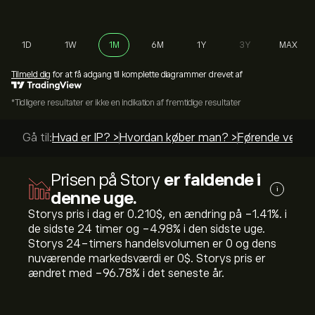
1D
1W
1M
6M
1Y
3Y
MAX
Tilmeld dig
for at få adgang til komplette diagrammer drevet af
*Tidligere resultater er ikke en indikation af fremtidige resultater
Gå til:
Hvad er IP? >
Hvordan køber man? >
Førende vejled
Prisen på Story
er faldende i
i
denne uge.
Storys pris i dag er 0.210‎$‎, en ændring på ‎-1.41‎%. i
de sidste 24 timer og ‎-4.98‎% i den sidste uge.
Storys 24-timers handelsvolumen er 0 og dens
nuværende markedsværdi er 0‎$‎. Storys pris er
ændret med ‎-96.78‎% i det seneste år.