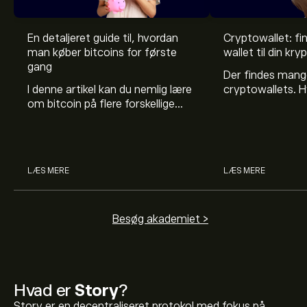
En detaljeret guide til, hvordan
Cryptowallet: fi
man køber bitcoins for første
wallet til din kr
gang
Der findes mang
I denne artikel kan du nemlig lære
cryptowallets. H
om bitcoin på flere forskellige
at benytte, kom
måder - man kan kalde det for
forhold, læs med 
en slags ”bitcoin for
klogere på walle
begyndere”-guide.
LÆS MERE
LÆS MERE
Besøg akademiet >
Hvad er
Story
?
Story er en decentraliseret protokol med fokus på