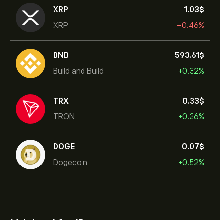
XRP
1.03‎$‎
XRP
-0.46%
BNB
593.61‎$‎
Build and Build
+0.32%
TRX
0.33‎$‎
TRON
+0.36%
DOGE
0.07‎$‎
Dogecoin
+0.52%