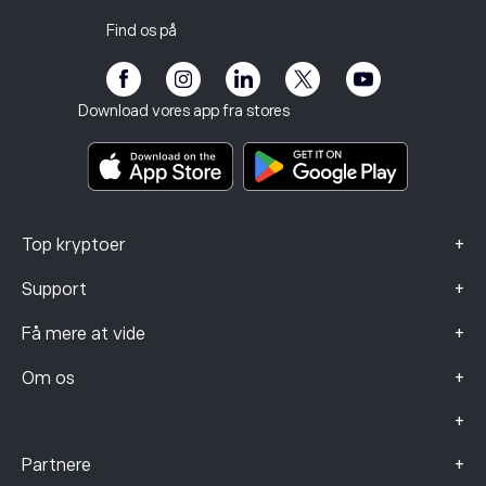
Skatterapport
Invitér en ven
Vores kontorer
Kundens sårbarhed
Regulering
Find os på
eToro Akademi
Affiliate-program
Tilgængelighed
Risikooplysning
eToro Club
Impressum
Vilkår og betingelser
Investeringsforsikring
Download vores app fra stores
Nøgleinformationsdokumenter
Smart Portfolios
Data om klager (FCA-kunder)
+
Top kryptoer
+
Support
+
Få mere at vide
+
Om os
+
+
Partnere