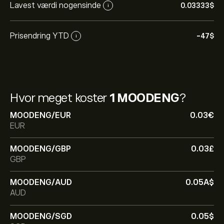
Lavest værdi nogensinde
0.03333‎$‎
i
Prisendring YTD
-47‎$‎
i
Hvor meget koster
1 MOODENG
?
MOODENG/EUR
0.03‎€‎
EUR
MOODENG/GBP
0.03‎£‎
GBP
MOODENG/AUD
0.05‎A$‎
AUD
MOODENG/SGD
0.05‎$‎