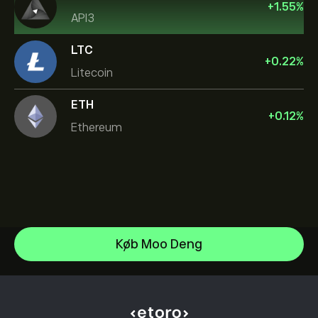
+
1.55
%
API3
LTC
+
0.22
%
Litecoin
ETH
+
0.12
%
Ethereum
Bitcoin
Køb Moo Deng
Ethereum
Hjælpecenter
Bitcoin Cash
Sådan indbetaler du
Sådan fungerer CopyTrading
XRP
Sådan hæver du