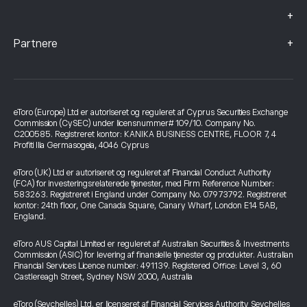
+
+
Partnere
eToro (Europe) Ltd er autoriseret og reguleret af Cyprus Securities Exchange
Commission (CySEC) under licensnummer# 109/10. Company No.
C200585. Registreret kontor: KANIKA BUSINESS CENTRE, FLOOR 7, 4
Profiti Ilia Germasogeia, 4046 Cyprus
eToro (UK) Ltd er autoriseret og reguleret af Financial Conduct Authority
(FCA) for investeringsrelaterede tjenester, med Firm Reference Number:
583263. Registreret i England under Company No. 07973792. Registreret
kontor: 24th floor, One Canada Square, Canary Wharf, London E14 5AB,
England.
eToro AUS Capital Limited er reguleret af Australian Securities & Investments
Commission (ASIC) for levering af finansielle tjenester og produkter. Australian
Financial Services Licence number: 491139. Registered Office: Level 3, 60
Castlereagh Street, Sydney NSW 2000, Australia
eToro (Seychelles) Ltd. er licenseret af Financial Services Authority Seychelles