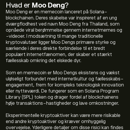
Hvad er
Moo Deng
?
Moo Deng er en memecoin lanceret på Solana-
blockchainen. Deres skabelse var inspireret af en ung
dværgflodhest ved navn Moo Deng fra Thailand, som
opnåede viral berømmelse gennem internetmemes og
-videoer. I modsætning til mange traditionelle
kryptovalutaer ligger Moo Dengs primære styrke og
særkende i deres direkte forbindelse til et bredt
populært internetfænomen, der skaber et stærkt
fællesskab omkring det elskede dyr.
Som en memecoin er Moo Dengs eksistens og vækst
uløseligt forbundet med internetkultur og fællesskabs-
engagement, frem for kompleks teknologisk innovation
eller nytteværdi. De fungerer som en Solana Program
Den aktuelle pris på MOODENG er 0.03821‎$‎ USD
Library (SPL) token og drager fordel af blockchainens
høje transaktions-hastigheder og lave omkostninger.
Markedsværdien af Moo Deng er 37.94M‎$‎ USD
Eksperimentelle kryptoaktiver kan være mere risikable
end andre kryptoaktiver og kræver omhyggelig
overvejelse. Yderligere detaljer om disse risici kan findes