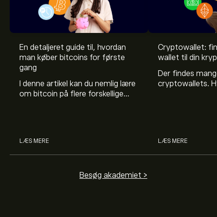
En detaljeret guide til, hvordan
Cryptowallet: fi
man køber bitcoins for første
wallet til din kr
gang
Der findes mang
I denne artikel kan du nemlig lære
cryptowallets. H
om bitcoin på flere forskellige
at benytte, kom
måder - man kan kalde det for
forhold, læs med 
en slags ”bitcoin for
klogere på walle
begyndere”-guide.
LÆS MERE
LÆS MERE
Besøg akademiet >