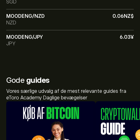
SGD
MOODENG/NZD
0.06‎NZ$‎
NZD
MOODENG/JPY
6.03‎¥‎
JPY
Gode
guides
Vores særlige udvalg af de mest relevante guides fra
eToro Academy Daglige bevægelser