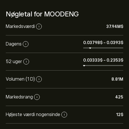
Nøgletal for MOODENG
Markedsværdi
37.94M‎$‎
i
0.03798‎$‎
-
0.0393‎$‎
Dagens
i
0.03333‎$‎
-
0.2353‎$‎
52 uger
i
Volumen (1 D)
8.81M
i
Markedsrang
425
i
Højeste værdi nogensinde
12‎$‎
i