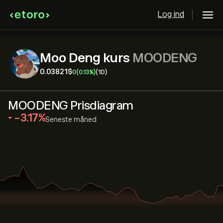
Log ind
Moo Deng kurs
MOODENG
0.03821‎$‎
0
(0.13%)
(1D)
MOODENG Prisdiagram
‎-3.17‎
Seneste måned