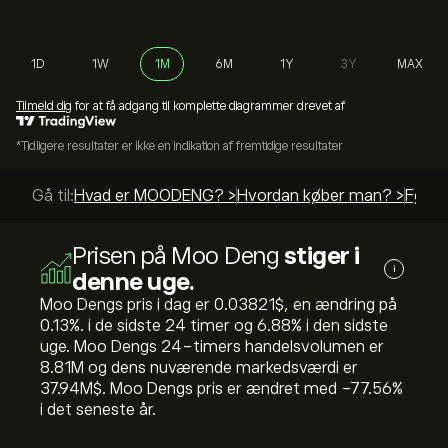
1D
1W
1M
6M
1Y
3Y
MAX
Tilmeld dig
for at få adgang til komplette diagrammer drevet af
*Tidligere resultater er ikke en indikation af fremtidige resultater
Gå til:
Hvad er MOODENG? >
Hvordan køber man? >
Føren
Prisen på Moo Deng
stiger i
i
denne uge.
Moo Dengs pris i dag er 0.03821‎$‎, en ændring på
‎0.13‎%. i de sidste 24 timer og ‎6.88‎% i den sidste
uge. Moo Dengs 24-timers handelsvolumen er
8.81M og dens nuværende markedsværdi er
37.94M‎$‎. Moo Dengs pris er ændret med ‎-77.56‎%
i det seneste år.