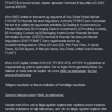
("FSAS") til at levere broker-dealer-tjenester i henhold til Securities Act 2007
License #SD076
eToro (ME) Limited er licenseret og reguleret af Abu Dhabi Global Market
(“ADGM”)’s Financial Services Regulatory Authority ("FSRA") som Authorised
Person til at udføre de regulerede aktiviteter (a) Dealing in Investments as
Principal (Matched), (b) Arranging Deals in Investments, (c) Providing Custody,
(d) Arranging Custody og (e) Managing Assets (under Financial Services
Permission Number 220073) i henhold til Financial Services and Market
Regulations 2015 (“FSMR”). Dens registrerede kontor og
hovedforretningssted er Office 207 and 208, 15th Floor Floor, Al Sarab
Tower, ADGM Square, Al Maryah Island, Abu Dhabi, United Arab Emirates
(“UAE”).
eToro AUS Capital Limited ACN 612 791 803 AFSL 491139. Kryptoaktiver er
uregulerede og yderst spekulative. Der er ingen forbrugerbeskyttelse. Du
risikerer at miste hele din kapital. Se vores
Vilkår og betingelser
.
Se fuld
ansvarsfraskrivelse
Tidligere resultater er ikke en indikation af fremtidige resultater.
Generel risikooplysning
|
Vilkår og betingelser
Handel med eToro ved at følge og/eller kopiere eller replikere andre traderes
handler indebærer et højt risikoniveau, selv når du følger og/eller kopierer eller