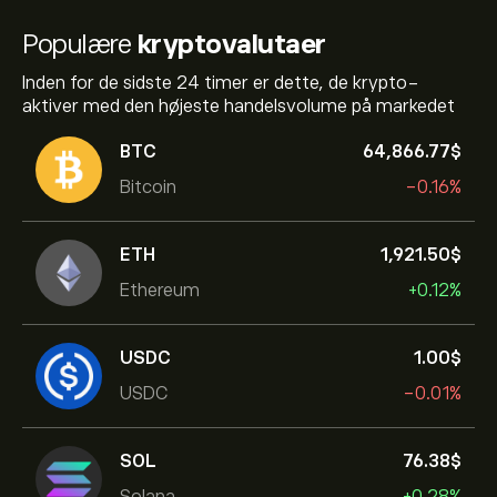
Populære
kryptovalutaer
Inden for de sidste 24 timer er dette, de krypto-
aktiver med den højeste handelsvolume på markedet
BTC
64,866.77‎$‎
Bitcoin
-0.16%
ETH
1,921.50‎$‎
Ethereum
+0.12%
USDC
1.00‎$‎
USDC
-0.01%
SOL
76.38‎$‎
Solana
+0.28%