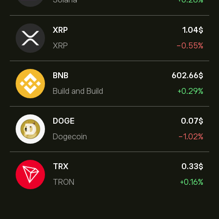
XRP
1.04‎$‎
XRP
-0.55%
BNB
602.66‎$‎
Build and Build
+0.29%
DOGE
0.07‎$‎
Dogecoin
-1.02%
TRX
0.33‎$‎
TRON
+0.16%