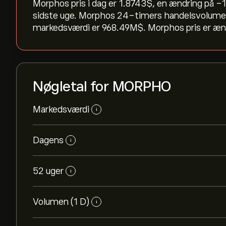
Morphos pris i dag er 1.8743‎$‎, en ændring på ‎-1
sidste uge. Morphos 24-timers handelsvolume
markedsværdi er 968.49M‎$‎. Morphos pris er ænd
Nøgletal for MORPHO
Markedsværdi
i
Dagens
i
52 uger
i
Volumen (1 D)
i