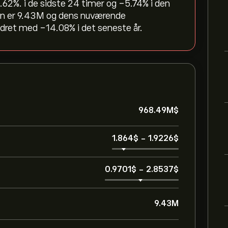
.62‎%. i de sidste 24 timer og ‎-5.74‎% i den
n er 9.43M og dens nuværende
ret med ‎-14.08‎% i det seneste år.
968.49M‎$‎
1.864‎$‎
-
1.9226‎$‎
0.9701‎$‎
-
2.8537‎$‎
9.43M