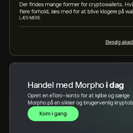
Der findes mange former for cryptowallets. Hv
Morpho har en 24-timers handelsvolumen på 
flere forhold, læs med for at blive klogere på wa
LÆS MERE
Vælg tidsrammen "1D" eller "1U" på eToro-diagr
prisbevægelser for Morpho. Prisen på Morpho har
Besøg akad
sidste år.
For at købe MORPHO skal du besøge siden "M
Når du har oprettet en konto og indbetalt et be
beslutte, hvor meget Morpho, du vil købe. Du k
til en bestemt pris i fremtiden.
Handel med Morpho
i dag
Opret en eToro-konto for at købe og sælge
Morpho på en sikker og brugervenlig kryptob
Kom i gang