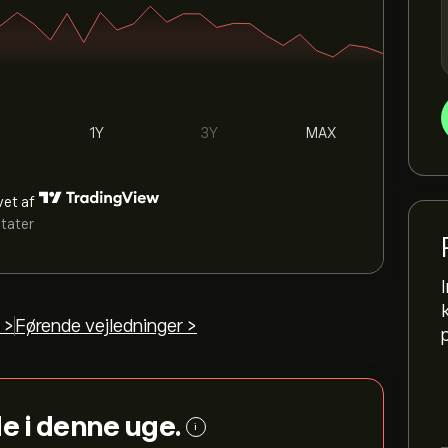
1Y
3Y
MAX
vet af
ltater
 >
Førende vejledninger >
e i denne uge.
i