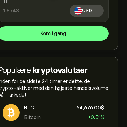
Til
USD
Kom i gang
Populære
kryptovalutaer
Inden for de sidste 24 timer er dette, de
krypto-aktiver med den højeste handelsvolume
på markedet
BTC
64,676.00‎$‎
Bitcoin
+0.51%