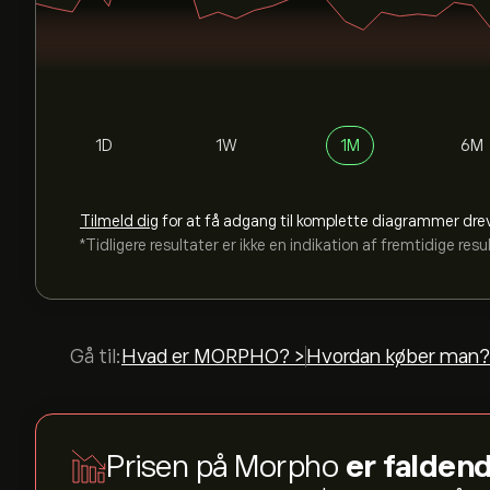
1D
1W
1M
6M
Tilmeld dig
for at få adgang til komplette diagrammer dre
*Tidligere resultater er ikke en indikation af fremtidige resu
Gå til:
Hvad er MORPHO? >
Hvordan køber man?
Prisen på Morpho
er faldend