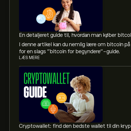
En detaljeret guide til, hvordan man køber bitco
I denne artikel kan du nemlig lære om bitcoin på
for en slags ”bitcoin for begyndere”-guide.
LÆS MERE
Den aktuelle pris på MORPHO er 1.8743‎$‎ USD
Markedsværdien af Morpho er 968.49M‎$‎ USD
Morphos hidtil højeste værdi er 2.8537‎$‎ USD
Cryptowallet: find den bedste wallet til din kry