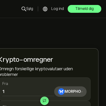
Søg
Log ind
Tilmeld dig
Krypto-omregner
Omregn forskellige kryptovalutaer uden
problemer
Fra
MORPHO