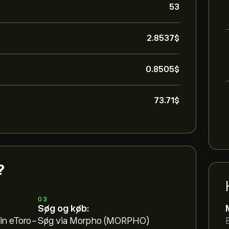
53
2.8537‎$‎
0.8505‎$‎
73.71‎$‎
?
03
Søg og køb:
in eToro-
Søg via Morpho (MORPHO)