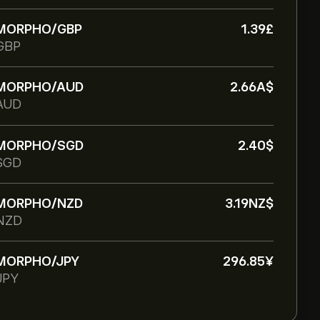
MORPHO/GBP
1.39‎£‎
GBP
MORPHO/AUD
2.66‎A$‎
AUD
MORPHO/SGD
2.40‎$‎
SGD
MORPHO/NZD
3.19‎NZ$‎
NZD
MORPHO/JPY
296.85‎¥‎
JPY