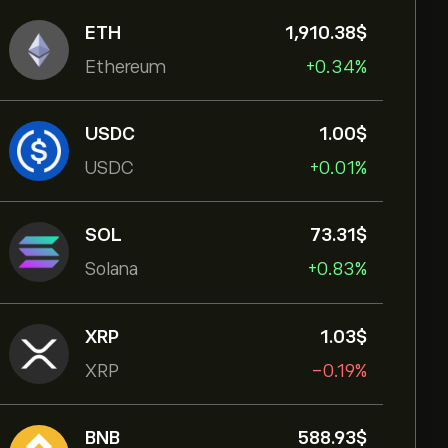
ETH
1,910.38‎$‎
Ethereum
+0.34%
USDC
1.00‎$‎
USDC
+0.01%
SOL
73.31‎$‎
Solana
+0.83%
XRP
1.03‎$‎
XRP
-0.19%
BNB
588.93‎$‎