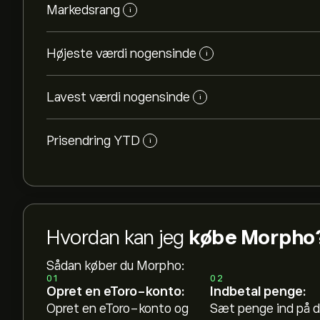
Markedsrang
i
Højeste værdi nogensinde
i
Lavest værdi nogensinde
i
Prisendring YTD
i
Hvordan kan jeg
købe Morpho
Sådan køber du Morpho:
01
02
Opret en eToro-konto:
Indbetal penge:
Opret en eToro-konto og
Sæt penge ind på d