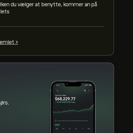
ilken du vælger at benytte, kommer an på
9.43M
llets
ammet, og zoom ud for at se de historiske
 varieret mellem -0.31‎$‎ i løbet af det
emiet >
orpho (MORPHO)" på eToros hjemmeside.
løb, skal du klikke på "Handel"-knappen og
an også afgive en ordre, der køber MORPHO
ørs.