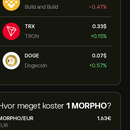
Build and Build
-0.47%
TRX
0.33‎$‎
TRON
+0.15%
DOGE
0.07‎$‎
Dogecoin
+0.57%
Hvor meget koster
1 MORPHO
?
MORPHO/EUR
1.63‎€‎
EUR