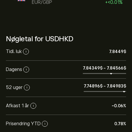
EUR/GBP
+‎<‎0.01%
Nøgletal for USDHKD
Tidl. luk
7.8449‎$‎
i
7.84349‎$‎
-
7.84566‎$‎
Dagens
i
7.74896‎$‎
-
7.84983‎$‎
52 uger
i
Afkast 1 år
-0.06%
i
Prisendring YTD
0.78%
i