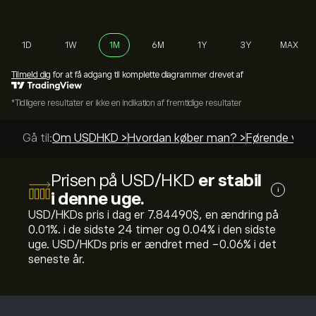
1D
1W
1M
6M
1Y
3Y
MAX
Tilmeld dig
for at få adgang til komplette diagrammer drevet af
*Tidligere resultater er ikke en indikation af fremtidige resultater
Gå til:
Om USDHKD >
Hvordan køber man? >
Førende vejle
Prisen på USD/HKD
er stabil
i
i denne uge.
USD/HKDs pris i dag er 7.84490‎$‎, en ændring på
‎0.01‎%. i de sidste 24 timer og ‎0.04‎% i den sidste
uge. USD/HKDs pris er ændret med ‎-0.06‎% i det
seneste år.