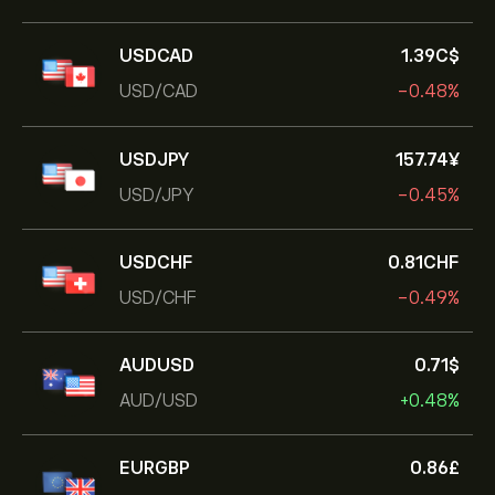
USDCAD
1.39‎C$‎
USD/CAD
-0.48%
USDJPY
157.74‎¥‎
USD/JPY
-0.45%
USDCHF
0.81‎CHF‎
USD/CHF
-0.49%
AUDUSD
0.71‎$‎
AUD/USD
+0.48%
EURGBP
0.86‎£‎