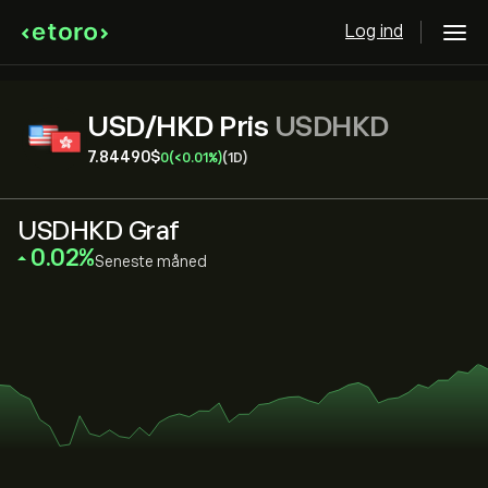
Log ind
USD/HKD Pris
USDHKD
7.84490‎$‎
0
(‎<‎0.01%)
(1D)
USDHKD Graf
‎0.02‎
Seneste måned