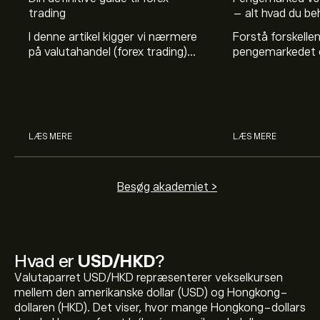
trading
– alt hvad du be
I denne artikel kigger vi nærmere
Forstå forskelle
på valutahandel (forex trading)
pengemarkedet 
generelt med med et særligt
kapitalmarkedet, o
fokus på valutahandelsstrategi.
træffe fornuftig
Læs om valutahandel hos eToro.
ved lang- og kor
investering. Læs
LÆS MERE
LÆS MERE
Besøg akademiet >
Hvad er
USD/HKD
?
Valutaparret USD/HKD repræsenterer vekselkursen
mellem den amerikanske dollar (USD) og Hongkong-
dollaren (HKD). Det viser, hvor mange Hongkong-dollars