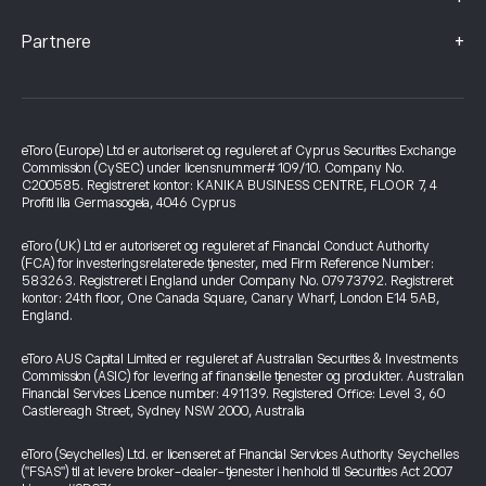
+
Partnere
eToro (Europe) Ltd er autoriseret og reguleret af Cyprus Securities Exchange
Commission (CySEC) under licensnummer# 109/10. Company No.
C200585. Registreret kontor: KANIKA BUSINESS CENTRE, FLOOR 7, 4
Profiti Ilia Germasogeia, 4046 Cyprus
eToro (UK) Ltd er autoriseret og reguleret af Financial Conduct Authority
(FCA) for investeringsrelaterede tjenester, med Firm Reference Number:
583263. Registreret i England under Company No. 07973792. Registreret
kontor: 24th floor, One Canada Square, Canary Wharf, London E14 5AB,
England.
eToro AUS Capital Limited er reguleret af Australian Securities & Investments
Commission (ASIC) for levering af finansielle tjenester og produkter. Australian
Financial Services Licence number: 491139. Registered Office: Level 3, 60
Castlereagh Street, Sydney NSW 2000, Australia
eToro (Seychelles) Ltd. er licenseret af Financial Services Authority Seychelles
("FSAS") til at levere broker-dealer-tjenester i henhold til Securities Act 2007