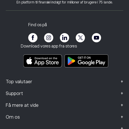
Hvad er gearing og margin?
USD/CHF
En platform til finansiel indsigt for millioner af brugere i 75 lande.
Anmeldelser af eToro
Sådan verificerer du din konto
Cookiepolitik
Køb og salg forklaret
Karriere
Kundeservice
Privatlivspolitik
Skatterapport
Invitér en ven
Vores kontorer
Kundens sårbarhed
Regulering
Find os på
eToro Akademi
Affiliate-program
Tilgængelighed
Risikooplysning
eToro Club
Impressum
Vilkår og betingelser
Investeringsforsikring
Download vores app fra stores
Nøgleinformationsdokumenter
Smart Portfolios
Data om klager (FCA-kunder)
+
Top valutaer
+
Support
+
Få mere at vide
+
Om os
+