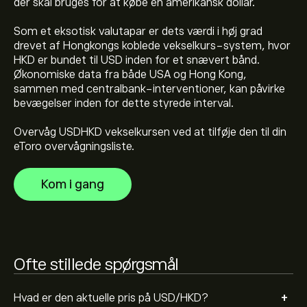
der skal bruges for at købe én amerikansk dollar.
Den aktuelle pris på USDHKD er 7.84490‎$‎ USD
Som et eksotisk valutapar er dets værdi i høj grad
drevet af Hongkongs koblede vekselkurs-system, hvor
USD/HKDs hidtil højeste værdi er 7.85003‎$‎ USD
HKD er bundet til USD inden for et snævert bånd.
Økonomiske data fra både USA og Hong Kong,
sammen med centralbank-interventioner, kan påvirke
bevægelser inden for dette styrede interval.
Vælg tidsrammen "1D" eller "1U" på eToro-diagrammet,
og zoom ud for at se de historiske prisbevægelser for
Overvåg USDHKD vekselkursen ved at tilføje den til din
USD/HKD. Prisen på USD/HKD har varieret mellem 0‎$‎ i
eToro overvågningsliste.
løbet af det sidste år.
For at købe USDHKD skal du besøge siden "USD/HKD
(USDHKD)" på eToros hjemmeside. Når du har oprettet
Kom i gang
en konto og indbetalt et beløb, skal du klikke på
"Handel"-knappen og beslutte, hvor meget USD/HKD,
du vil købe. Du kan også afgive en ordre, der køber
USDHKD til en bestemt pris i fremtiden.
Ofte stillede spørgsmål
+
Hvad er den aktuelle pris på USD/HKD?