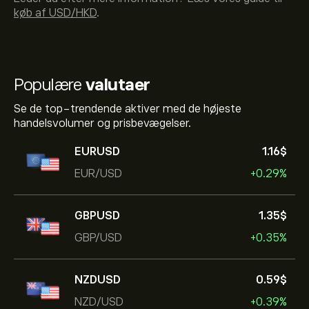
køb af USD/HKD
.
Populære
valutaer
Se de top-trendende aktiver med de højeste
handelsvolumer og prisbevægelser.
EURUSD
1.16‎$‎
EUR/USD
+0.29%
GBPUSD
1.35‎$‎
GBP/USD
+0.35%
NZDUSD
0.59‎$‎
NZD/USD
+0.39%