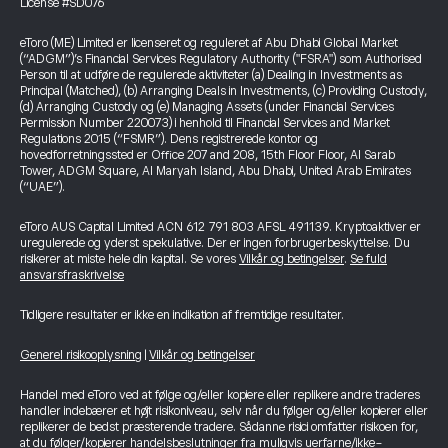
License #SD076
eToro (ME) Limited er licenseret og reguleret af Abu Dhabi Global Market
(“ADGM”)’s Financial Services Regulatory Authority ("FSRA") som Authorised
Person til at udføre de regulerede aktiviteter (a) Dealing in Investments as
Principal (Matched), (b) Arranging Deals in Investments, (c) Providing Custody,
(d) Arranging Custody og (e) Managing Assets (under Financial Services
Permission Number 220073) i henhold til Financial Services and Market
Regulations 2015 (“FSMR”). Dens registrerede kontor og
hovedforretningssted er Office 207 and 208, 15th Floor Floor, Al Sarab
Tower, ADGM Square, Al Maryah Island, Abu Dhabi, United Arab Emirates
(“UAE”).
eToro AUS Capital Limited ACN 612 791 803 AFSL 491139. Kryptoaktiver er
uregulerede og yderst spekulative. Der er ingen forbrugerbeskyttelse. Du
risikerer at miste hele din kapital. Se vores
Vilkår og betingelser
.
Se fuld
ansvarsfraskrivelse
Tidligere resultater er ikke en indikation af fremtidige resultater.
Generel risikooplysning
|
Vilkår og betingelser
Handel med eToro ved at følge og/eller kopiere eller replikere andre traderes
handler indebærer et højt risikoniveau, selv når du følger og/eller kopierer eller
replikerer de bedst præsterende tradere. Sådanne risici omfatter risikoen for,
at du følger/kopierer handelsbeslutninger fra muligvis uerfarne/ikke-