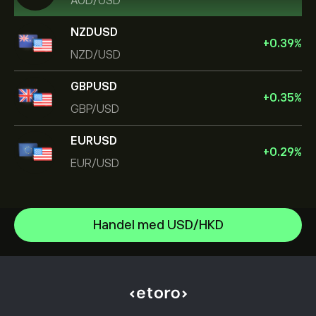
AUD/USD
NZDUSD
+
0.39
%
NZD/USD
GBPUSD
+
0.35
%
GBP/USD
EURUSD
+
0.29
%
EUR/USD
EUR/USD
Handel med USD/HKD
GBP/USD
Hjælpecenter
NZD/USD
Sådan indbetaler du
Sådan fungerer CopyTrading
USD/CAD
Sådan hæver du
Ansvarlig handel
USD/JPY
Derfor skal du vælge eToro
Åbn en konto