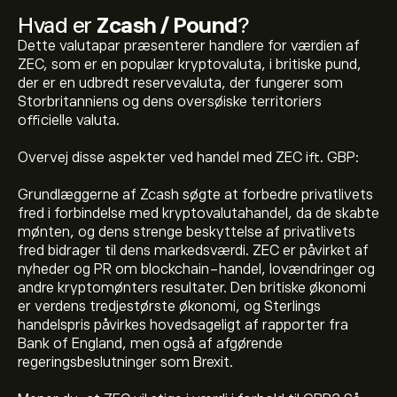
Hvad er
Zcash / Pound
?
Dette valutapar præsenterer handlere for værdien af
ZEC, som er en populær kryptovaluta, i britiske pund,
der er en udbredt reservevaluta, der fungerer som
Storbritanniens og dens oversøiske territoriers
officielle valuta.
Overvej disse aspekter ved handel med ZEC ift. GBP:
Grundlæggerne af Zcash søgte at forbedre privatlivets
fred i forbindelse med kryptovalutahandel, da de skabte
mønten, og dens strenge beskyttelse af privatlivets
fred bidrager til dens markedsværdi. ZEC er påvirket af
nyheder og PR om blockchain-handel, lovændringer og
andre kryptomønters resultater. Den britiske økonomi
Den aktuelle pris på ZECGBP er 374.2494‎£‎ USD
er verdens tredjestørste økonomi, og Sterlings
handelspris påvirkes hovedsageligt af rapporter fra
Bank of England, men også af afgørende
Markedsværdien af Zcash / Pound er (Data er ikke
regeringsbeslutninger som Brexit.
tilgængelige lige nu) USD