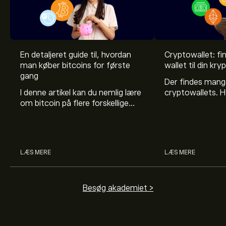
En detaljeret guide til, hvordan
Cryptowallet: fi
man køber bitcoins for første
wallet til din kr
gang
Der findes mang
I denne artikel kan du nemlig lære
cryptowallets. H
om bitcoin på flere forskellige
at benytte, kom
måder - man kan kalde det for
forhold, læs med 
en slags ”bitcoin for
klogere på walle
begyndere”-guide.
LÆS MERE
LÆS MERE
Besøg akademiet >