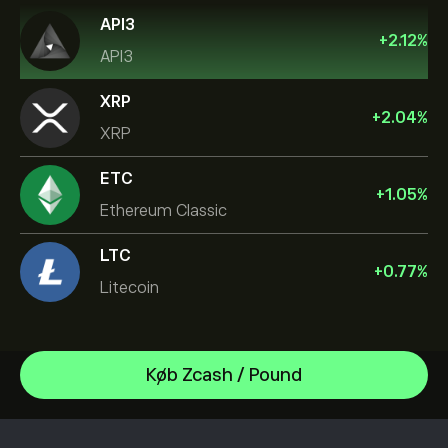
API3
+
2.12
%
API3
XRP
+
2.04
%
XRP
ETC
+
1.05
%
Ethereum Classic
LTC
+
0.77
%
Litecoin
Hyperliquid
Køb Zcash / Pound
Bitcoin
Hjælpecenter
Ethereum
Sådan indbetaler du