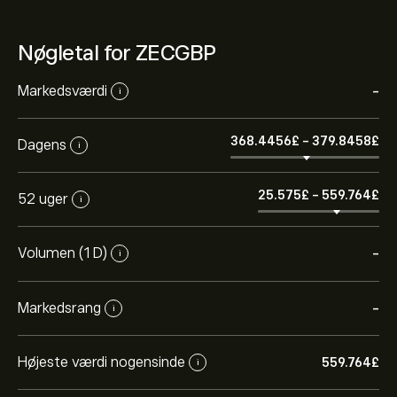
Nøgletal for ZECGBP
Markedsværdi
-
i
368.4456‎£‎
-
379.8458‎£‎
Dagens
i
25.575‎£‎
-
559.764‎£‎
52 uger
i
Volumen (1 D)
-
i
Markedsrang
-
i
Højeste værdi nogensinde
559.764‎£‎
i