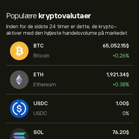
Populære
kryptovalutaer
Inden for de sidste 24 timer er dette, de krypto-
aktiver med den højeste handelsvolume på markedet
BTC
65,052.15‎$‎
Bitcoin
+0.26%
ETH
1,921.34‎$‎
Ethereum
+0.38%
USDC
1.00‎$‎
USDC
0%
SOL
76.20‎$‎