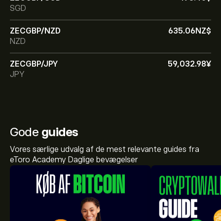
SGD
ZECGBP/NZD
635.06‎NZ$‎
NZD
ZECGBP/JPY
59,032.98‎¥‎
JPY
Gode
guides
Vores særlige udvalg af de mest relevante guides fra
eToro Academy Daglige bevægelser