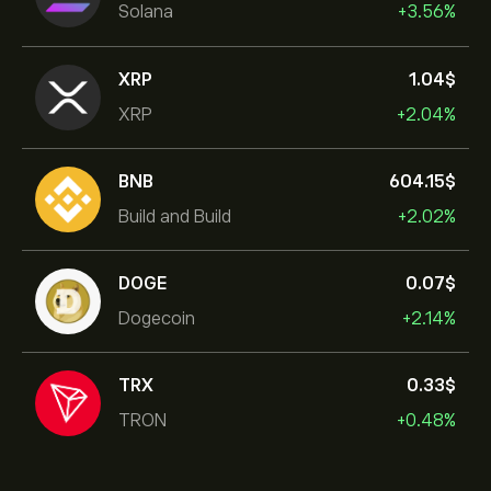
Solana
+3.56%
XRP
1.04‎$‎
XRP
+2.04%
BNB
604.15‎$‎
Build and Build
+2.02%
DOGE
0.07‎$‎
Dogecoin
+2.14%
TRX
0.33‎$‎
TRON
+0.48%