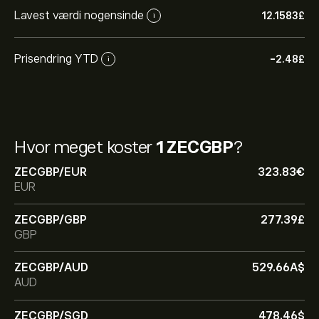
Lavest værdi nogensinde
12.1583‎£‎
i
Prisendring YTD
-2.48‎£‎
i
Hvor meget koster
1 ZECGBP
?
ZECGBP/EUR
323.83‎€‎
EUR
ZECGBP/GBP
277.39‎£‎
GBP
ZECGBP/AUD
529.66‎A$‎
AUD
ZECGBP/SGD
478.46‎$‎