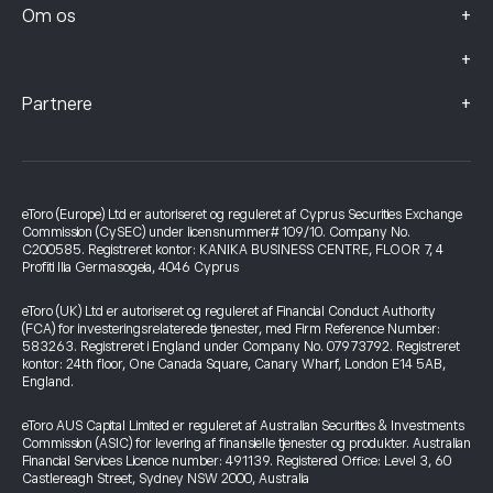
+
Om os
+
+
Partnere
eToro (Europe) Ltd er autoriseret og reguleret af Cyprus Securities Exchange
Commission (CySEC) under licensnummer# 109/10. Company No.
C200585. Registreret kontor: KANIKA BUSINESS CENTRE, FLOOR 7, 4
Profiti Ilia Germasogeia, 4046 Cyprus
eToro (UK) Ltd er autoriseret og reguleret af Financial Conduct Authority
(FCA) for investeringsrelaterede tjenester, med Firm Reference Number:
583263. Registreret i England under Company No. 07973792. Registreret
kontor: 24th floor, One Canada Square, Canary Wharf, London E14 5AB,
England.
eToro AUS Capital Limited er reguleret af Australian Securities & Investments
Commission (ASIC) for levering af finansielle tjenester og produkter. Australian
Financial Services Licence number: 491139. Registered Office: Level 3, 60
Castlereagh Street, Sydney NSW 2000, Australia