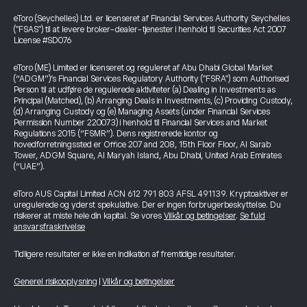
eToro (Seychelles) Ltd. er licenseret af Financial Services Authority Seychelles
("FSAS") til at levere broker-dealer-tjenester i henhold til Securities Act 2007
License #SD076
eToro (ME) Limited er licenseret og reguleret af Abu Dhabi Global Market
(“ADGM”)’s Financial Services Regulatory Authority ("FSRA") som Authorised
Person til at udføre de regulerede aktiviteter (a) Dealing in Investments as
Principal (Matched), (b) Arranging Deals in Investments, (c) Providing Custody,
(d) Arranging Custody og (e) Managing Assets (under Financial Services
Permission Number 220073) i henhold til Financial Services and Market
Regulations 2015 (“FSMR”). Dens registrerede kontor og
hovedforretningssted er Office 207 and 208, 15th Floor Floor, Al Sarab
Tower, ADGM Square, Al Maryah Island, Abu Dhabi, United Arab Emirates
(“UAE”).
eToro AUS Capital Limited ACN 612 791 803 AFSL 491139. Kryptoaktiver er
uregulerede og yderst spekulative. Der er ingen forbrugerbeskyttelse. Du
risikerer at miste hele din kapital. Se vores
Vilkår og betingelser
.
Se fuld
ansvarsfraskrivelse
Tidligere resultater er ikke en indikation af fremtidige resultater.
Generel risikooplysning
|
Vilkår og betingelser