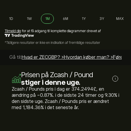
1D
1W
1M
6M
1Y
3Y
MAX
Tilmeld dig
for at få adgang til komplette diagrammer drevet af
*Tidligere resultater er ikke en indikation af fremtidige resultater
Gå til:
Hvad er ZECGBP? >
Hvordan køber man? >
Førende 
Prisen på Zcash / Pound
i
stiger i denne uge.
Zcash / Pounds pris i dag er 374.2494‎£‎, en
ændring på ‎-0.87‎%. i de sidste 24 timer og ‎9.30‎% i
den sidste uge. Zcash / Pounds pris er ændret
med ‎1,184.36‎% i det seneste år.