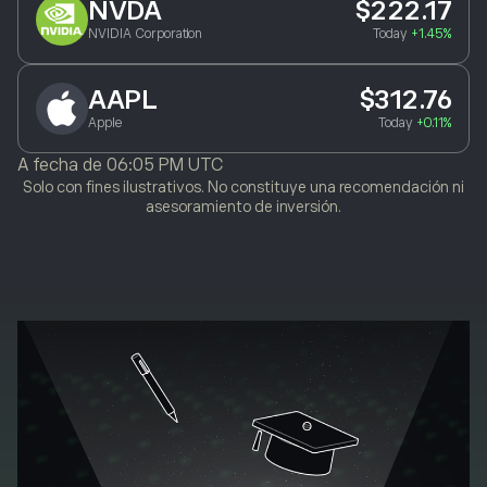
NVDA
$222.17
NVIDIA Corporation
Today
+1.45%
AAPL
$312.76
Apple
Today
+0.11%
A fecha de
06:05 PM UTC
Solo con fines ilustrativos. No constituye una recomendación ni
asesoramiento de inversión.