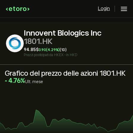
Login
Innovent Biologics Inc
1801.HK
94.85‎$‎
3.90
(4.29%)
(1D)
Prezzi posticipati da
HKEX
•
in HKD
Grafico del prezzo delle azioni 1801.HK
‎4.76‎
Ult. mese