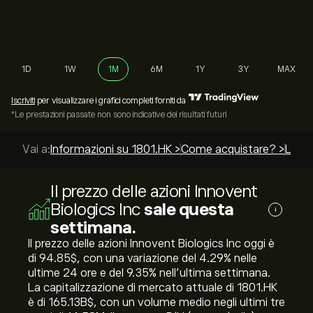
1D
1W
1M
6M
1Y
3Y
MAX
Iscriviti
per visualizzare i grafici completi forniti da
*Le prestazioni passate non sono indicative dei risultati futuri
Vai a:
Informazioni su 1801.HK >
Come acquistare? >
Le mi
Il prezzo delle azioni Innovent
Biologics Inc
sale questa
i
settimana.
Il prezzo delle azioni Innovent Biologics Inc oggi è
di 94.85‎$‎, con una variazione del ‎4.29‎% nelle
ultime 24 ore e del ‎9.35‎% nell'ultima settimana.
La capitalizzazione di mercato attuale di 1801.HK
è di 165.13B‎$‎, con un volume medio negli ultimi tre