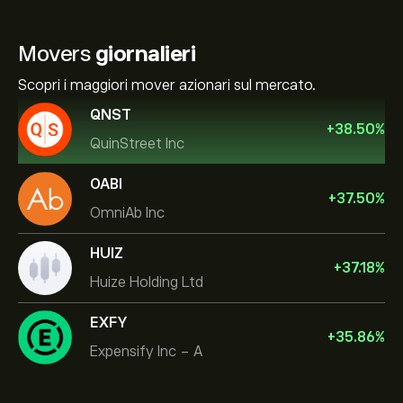
Movers
giornalieri
Scopri i maggiori mover azionari sul mercato.
QNST
+
38.50
%
QuinStreet Inc
OABI
+
37.50
%
OmniAb Inc
HUIZ
+
37.18
%
Huize Holding Ltd
EXFY
+
35.86
%
Expensify Inc - A