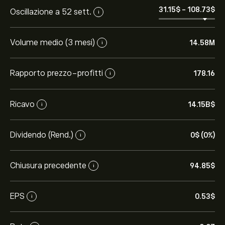
31.15‎$‎
-
108.73‎$‎
Oscillazione a 52 sett.
i
Volume medio (3 mesi)
14.58M
i
Rapporto prezzo-profitti
178.16
i
Ricavo
14.15B‎$‎
i
Dividendo (Rend.)
0‎$‎ (0%)
i
Chiusura precedente
94.85‎$‎
i
EPS
0.53‎$‎
i