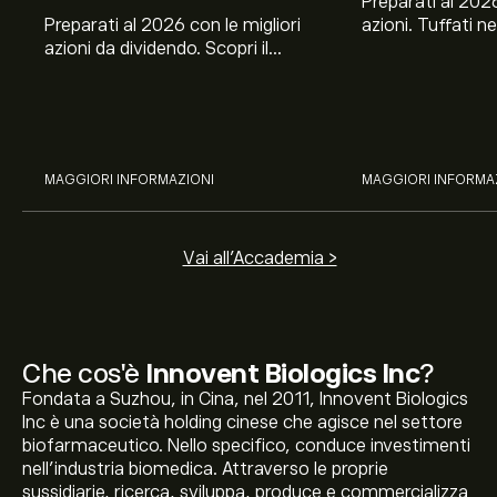
Preparati al 2026
Preparati al 2026 con le migliori
azioni. Tuffati ne
azioni da dividendo. Scopri il
Banco BPM, Ama
potenziale di J&J, Chevron,
TSMC, Costco e El
Coca-Cola, Verizon, Eni, A2A
all’analisi espert
con l’analisi esperta di eToro.
MAGGIORI INFORMAZIONI
MAGGIORI INFORMA
Vai all'Accademia >
Che cos'è
Innovent Biologics Inc
?
Fondata a Suzhou, in Cina, nel 2011, Innovent Biologics
Inc è una società holding cinese che agisce nel settore
biofarmaceutico. Nello specifico, conduce investimenti
nell’industria biomedica. Attraverso le proprie
sussidiarie, ricerca, sviluppa, produce e commercializza