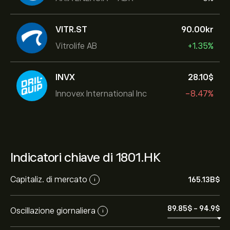
VITR.ST
90.00‎kr‎
Vitrolife AB
+1.35%
INVX
28.10‎$‎
Innovex International Inc
-8.47%
Indicatori chiave di 1801.HK
Capitaliz. di mercato
165.13B‎$‎
i
89.85‎$‎
-
94.9‎$‎
Oscillazione giornaliera
i