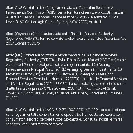
eToro AUS Capital Limited è regolamentata dall’Australian Securities &
Investments Commission (ASIC) per la fornitura di servizi e prodotti finanziari.
Australian Financial Services Licence number: 491139. Registered Office:
Level 3, 60 Castlereagh Street, Sydney NSW 2000, Australia
eToro (Seychelles) Ltd. è autorizzata dalla Financial Services Authority
Seychelles ("FSAS") a fornire servizi di broker-dealer ai sensi del Securities Act
2007 License #SD076
eToro (ME) Limited è autorizzata e regolamentata dalla Financial Services
Regulatory Authority ("FSRA") dell’Abu Dhabi Global Market (“ADGM”) come
Authorised Person a svolgere le attività regolamentate di (a) Dealing in
Investments as Principal (Matched), (b) Arranging Deals in Investments, (c)
Providing Custody, (d) Arranging Custody e (e) Managing Assets (con
Financial Services Permission Number 220073) ai sensi delle Financial Services
and Market Regulations 2015 (“FSMR”). La sua sede legale e principale sede
di attività si trova presso Office 207 and 208, 15th Floor Floor, Al Sarab
Tower, ADGM Square, Al Maryah Island, Abu Dhabi, United Arab Emirates
(“UAE”).
eToro AUS Capital Limited ACN 612 791 803 AFSL 491139. I criptoasset non
sono regolamentati e sono altamente speculativi. Non esiste protezione per i
consumatori. Rischi di perdere tutto il tuo capitale. Consulta i nostri
Termini e
condizioni
.
Vedi l’informativa completa