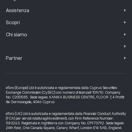
+
Assistenza
+
Scopri
+
Chi siamo
+
+
Partner
eToro (Europe) Ltd è autorizzata e regolamentata dalla Cyprus Securities
Exchange Commission (CySEC) con numero di licenza# 109/10. Company
No. C200585. Sede legale: KANIKA BUSINESS CENTRE, FLOOR 7, 4 Profiti
Ilia Germasogeia, 4046 Cyprus
eToro (UK) Ltd è autorizzata e regolamentata dalla Financial Conduct Authority
(FCA) per servizi relativi agli investimenti, con Firm Reference Number:
583263. Registrata in Inghilterra con Company No. 07973792. Sede legale:
24th floor, One Canada Square, Canary Wharf, London E14 5AB, England.