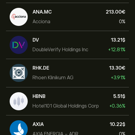
ANA.MC
213.00‎€‎
Acciona
0%
DV
13.21‎$‎
DoubleVerify Holdings Inc
+12.81%
RHK.DE
13.30‎€‎
Rhoen Klinikum AG
+3.91%
HBNB
5.51‎$‎
Hotel101 Global Holdings Corp
+0.36%
AXIA
10.22‎$‎
AXIA ENERGIA - ADR
0%