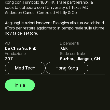
Kong con il simbolo 1801.HK. Tra le partnership, la
società collabora con l’University of Texas MD
Anderson Cancer Centre ed Eli Lilly & Co.
Aggiungi le azioni Innovent Biologics alla tua watchlist di
Il prezzo attuale delle azioni 1801.HK è di 94.85‎$‎.
eToro per restare aggiornato in tempo reale sulle ultime
novità del settore.
AD
Dipendenti
De Chao Yu, PhD
7.5K
Il target di prezzo medio per le azioni Innovent Biologics
Fondazione
Sede centrale
Inc è di 94.85‎$‎.
Iscriviti
su eToro per previsioni
2011
Suzhou, Jiangsu, CN
dettagliate degli analisti e obiettivi di prezzo.
Med Tech
Hong Kong
Gli analisti offrono previsioni per le azioni Innovent
Biologics Inc basate su tendenze di mercato, rapporti
Inizia
finanziari e crescita prevista. Consulta le previsioni
recenti per i futuri movimenti dei prezzi.
La capitalizzazione di mercato di Innovent Biologics Inc
è 165.13B‎$‎