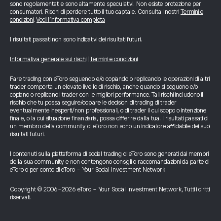
sono regolamentati e sono altamente speculativi. Non esiste protezione per i
consumatori. Rischi di perdere tutto il tuo capitale. Consulta i nostri
Termini e
condizioni
.
Vedi l’informativa completa
I risultati passati non sono indicativi dei risultati futuri.
Informativa generale sui rischi
|
Termini e condizioni
Fare trading con eToro seguendo e/o copiando o replicando le operazioni di altri
trader comporta un elevato livello di rischio, anche quando si seguono e/o
copiano o replicano i trader con le migliori performance. Tali rischi includono il
rischio che tu possa seguire/copiare le decisioni di trading di trader
eventualmente inesperti/non professionali, o di trader il cui scopo o intenzione
finale, o la cui situazione finanziaria, possa differire dalla tua. I risultati passati di
un membro della community di eToro non sono un indicatore affidabile dei suoi
risultati futuri.
I contenuti sulla piattaforma di social trading di eToro sono generati dai membri
della sua community e non contengono consigli o raccomandazioni da parte di
eToro o per conto di eToro - Your Social Investment Network.
Copyright © 2006-2026 eToro - Your Social Investment Network, Tutti i diritti
riservati.