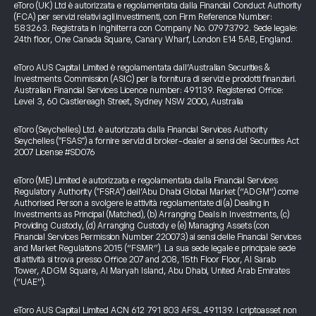
eToro (UK) Ltd è autorizzata e regolamentata dalla Financial Conduct Authority
(FCA) per servizi relativi agli investimenti, con Firm Reference Number:
583263. Registrata in Inghilterra con Company No. 07973792. Sede legale:
24th floor, One Canada Square, Canary Wharf, London E14 5AB, England.
eToro AUS Capital Limited è regolamentata dall’Australian Securities &
Investments Commission (ASIC) per la fornitura di servizi e prodotti finanziari.
Australian Financial Services Licence number: 491139. Registered Office:
Level 3, 60 Castlereagh Street, Sydney NSW 2000, Australia
eToro (Seychelles) Ltd. è autorizzata dalla Financial Services Authority
Seychelles ("FSAS") a fornire servizi di broker-dealer ai sensi del Securities Act
2007 License #SD076
eToro (ME) Limited è autorizzata e regolamentata dalla Financial Services
Regulatory Authority ("FSRA") dell’Abu Dhabi Global Market (“ADGM”) come
Authorised Person a svolgere le attività regolamentate di (a) Dealing in
Investments as Principal (Matched), (b) Arranging Deals in Investments, (c)
Providing Custody, (d) Arranging Custody e (e) Managing Assets (con
Financial Services Permission Number 220073) ai sensi delle Financial Services
and Market Regulations 2015 (“FSMR”). La sua sede legale e principale sede
di attività si trova presso Office 207 and 208, 15th Floor Floor, Al Sarab
Tower, ADGM Square, Al Maryah Island, Abu Dhabi, United Arab Emirates
(“UAE”).
eToro AUS Capital Limited ACN 612 791 803 AFSL 491139. I criptoasset non