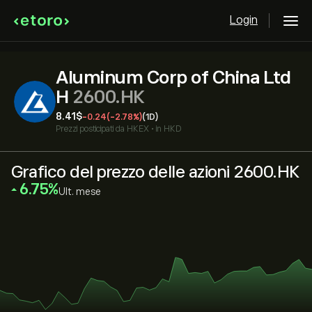
Login
Aluminum Corp of China Ltd
H
2600.HK
8.41‎$‎
-0.24
(-2.78%)
(1D)
Prezzi posticipati da
HKEX
•
in HKD
Grafico del prezzo delle azioni 2600.HK
‎6.75‎
Ult. mese