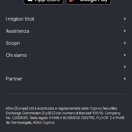
+
I migliori titoli
+
Assistenza
+
Scopri
+
Chi siamo
+
+
Partner
eToro (Europe) Ltd è autorizzata e regolamentata dalla Cyprus Securities
Exchange Commission (CySEC) con numero di licenza# 109/10. Company
No. C200585. Sede legale: KANIKA BUSINESS CENTRE, FLOOR 7, 4 Profiti
Ilia Germasogeia, 4046 Cyprus