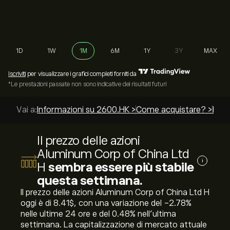
1D
1W
1M
6M
1Y
3Y
MAX
Iscriviti
per visualizzare i grafici completi forniti da
*Le prestazioni passate non sono indicative dei risultati futuri
Vai a:
Informazioni su 2600.HK >
Come acquistare? >
Le mi
Il prezzo delle azioni
Aluminum Corp of China Ltd
i
H
sembra essere più stabile
questa settimana.
Il prezzo delle azioni Aluminum Corp of China Ltd H
oggi è di 8.41‎$‎, con una variazione del ‎-2.78‎%
nelle ultime 24 ore e del ‎0.48‎% nell'ultima
settimana. La capitalizzazione di mercato attuale