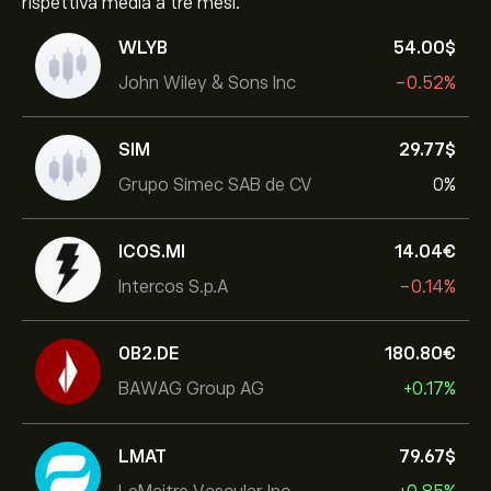
rispettiva media a tre mesi.
WLYB
54.00‎$‎
John Wiley & Sons Inc
-0.52%
SIM
29.77‎$‎
Grupo Simec SAB de CV
0%
ICOS.MI
14.04‎€‎
Intercos S.p.A
-0.14%
0B2.DE
180.80‎€‎
BAWAG Group AG
+0.17%
LMAT
79.67‎$‎