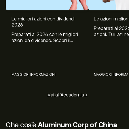
Le migliori azioni con dividendi
Le azioni migliori
2026
Preparati al 2026
Preparati al 2026 con le migliori
azioni. Tuffati ne
azioni da dividendo. Scopri il
Banco BPM, Ama
potenziale di J&J, Chevron,
TSMC, Costco e El
Coca-Cola, Verizon, Eni, A2A
all’analisi espert
con l’analisi esperta di eToro.
MAGGIORI INFORMAZIONI
MAGGIORI INFORMA
Vai all'Accademia >
Che cos'è
Aluminum Corp of China