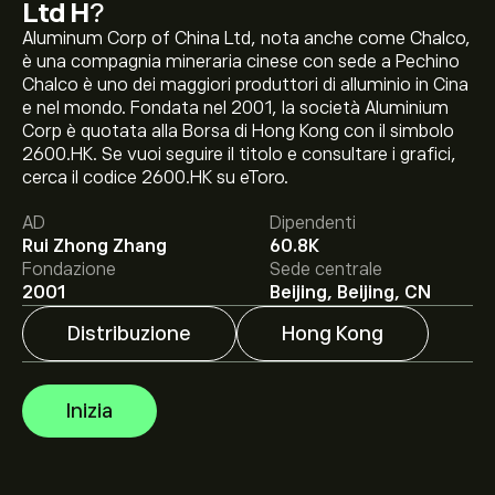
Ltd H
?
Aluminum Corp of China Ltd, nota anche come Chalco,
è una compagnia mineraria cinese con sede a Pechino
Chalco è uno dei maggiori produttori di alluminio in Cina
e nel mondo. Fondata nel 2001, la società Aluminium
Corp è quotata alla Borsa di Hong Kong con il simbolo
Il prezzo attuale delle azioni 2600.HK è di 8.41‎$‎.
2600.HK. Se vuoi seguire il titolo e consultare i grafici,
cerca il codice 2600.HK su eToro.
AD
Dipendenti
Rui Zhong Zhang
60.8K
Fondazione
Sede centrale
Il target di prezzo medio per le azioni Aluminum Corp of
2001
Beijing, Beijing, CN
China Ltd H è di 8.41‎$‎.
Iscriviti
su eToro per previsioni
Distribuzione
Hong Kong
dettagliate degli analisti e obiettivi di prezzo.
Gli analisti offrono previsioni per le azioni Aluminum
Inizia
Corp of China Ltd H basate su tendenze di mercato,
rapporti finanziari e crescita prevista. Consulta le
previsioni recenti per i futuri movimenti dei prezzi.
La capitalizzazione di mercato di Aluminum Corp of