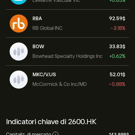
LeMaitre Vascular Inc
+0.85%
RBA
92.59‎$‎
RB Global INC
-3.18%
BOW
33.83‎$‎
Bowhead Specialty Holdings Inc
+0.62%
MKC/V.US
52.01‎$‎
McCormick & Co Inc/MD
-0.88%
Indicatori chiave di 2600.HK
Capitaliz. di mercato
143.89B‎$‎
i