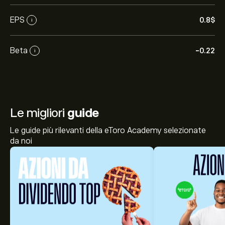
EPS
0.8‎$‎
i
Beta
-0.22
i
Le migliori
guide
Le guide più rilevanti della eToro Academy selezionate
da noi