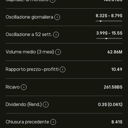
8.32‎$‎
-
8.79‎$‎
Oscillazione giornaliera
i
3.99‎$‎
-
15.5‎$‎
Oscillazione a 52 sett.
i
Volume medio (3 mesi)
62.86M
i
Rapporto prezzo-profitti
10.49
i
Ricavo
261.58B‎$‎
i
Dividendo (Rend.)
0.3‎$‎ (0.04%)
i
Chiusura precedente
8.41‎$‎
i