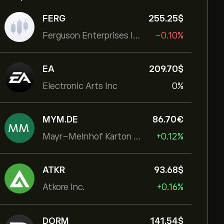
FERG
255.25‎$‎
Ferguson Enterprises Inc
-0.10%
EA
209.70‎$‎
Electronic Arts Inc
0%
MYM.DE
86.70‎€‎
Mayr-Melnhof Karton AG
+0.12%
ATKR
93.68‎$‎
Atkore Inc.
+0.16%
DORM
141.54‎$‎