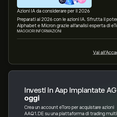
Il target di prezzo medio per le azioni Aap Impla
Azioni IA da considerare per il 2026
previsioni dettagliate degli analisti e obiettivi di
Preparati al 2026 con le azioni IA. Sfrutta il p
Gli analisti offrono previsioni per le azioni Aap
Alphabet e Micron grazie all’analisi esperta di eT
mercato, rapporti finanziari e crescita prevista. C
MAGGIORI INFORMAZIONI
movimenti dei prezzi.
La capitalizzazione di mercato di Aap Implantat
Vai all'Acc
Investi in Aap Implantate AG
oggi
Crea un account eToro per acquistare azioni
AAQ1.DE su una piattaforma di trading mult