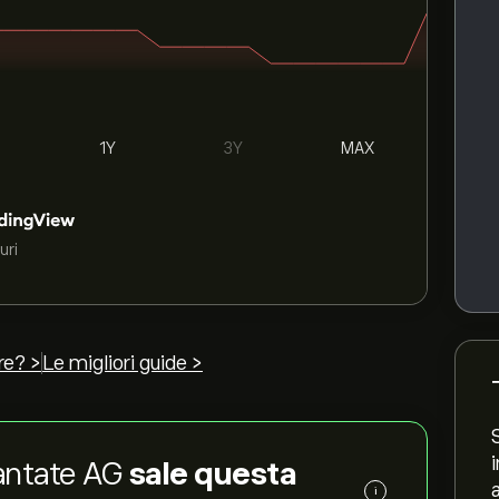
1Y
3Y
MAX
uri
re? >
Le migliori guide >
lantate AG
sale questa
i