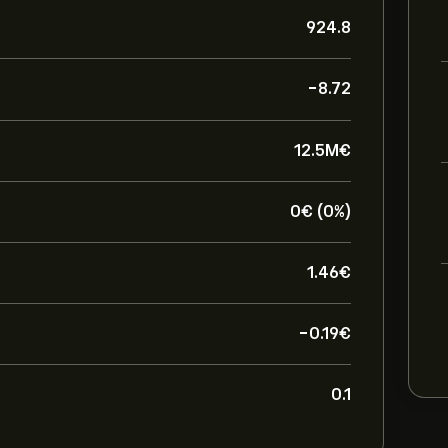
924.8
-8.72
12.5M‎€‎
0‎€‎ (0%)
1.46‎€‎
-0.19‎€‎
0.1