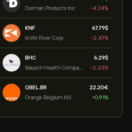
Dorman Products Inc
-4.24%
KNF
67.79‎$‎
Knife River Corp
-2.47%
BHC
6.29‎$‎
Bausch Health Companies Inc
-2.33%
OBEL.BR
22.20‎€‎
Orange Belgium NV
+0.91%