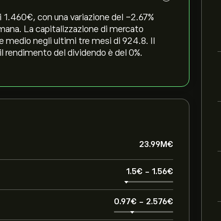
 1.460‎€‎, con una variazione del ‎-2.67‎%
timana. La capitalizzazione di mercato
 medio negli ultimi tre mesi di 924.8. Il
il rendimento del dividendo è del 0%.
23.99M‎€‎
1.5‎€‎
-
1.56‎€‎
0.97‎€‎
-
2.576‎€‎