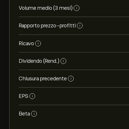
Volume medio (3 mesi)
i
Rapporto prezzo-profitti
i
Ricavo
i
Dividendo (Rend.)
i
Chiusura precedente
i
EPS
i
Beta
i