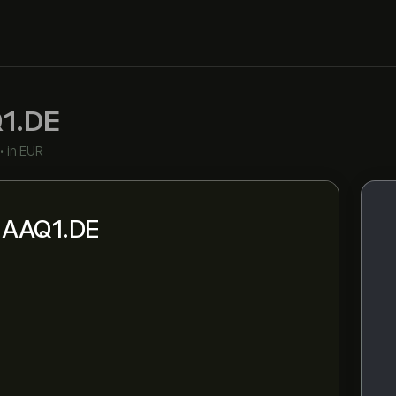
1.DE
•
in EUR
i AAQ1.DE