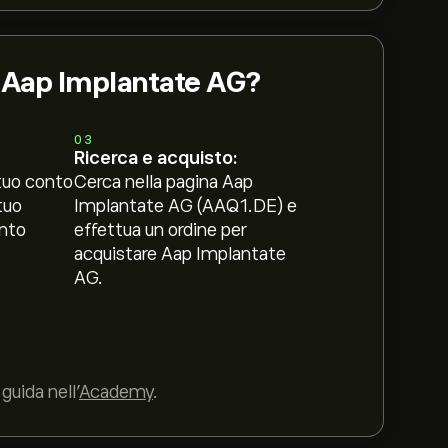
i Aap Implantate AG?
03
Ricerca e acquisto:
tuo conto
Cerca nella pagina Aap
tuo
Implantate AG (AAQ1.DE) e
nto
effettua un ordine per
acquistare Aap Implantate
AG.
guida nell’
Academy
.