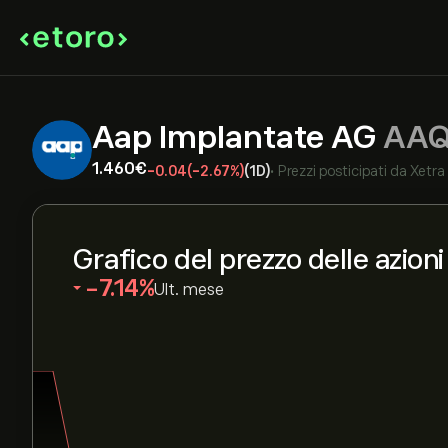
Aap Implantate AG
AAQ
1.460‎€‎
-0.04
(-2.67%)
(1D)
•
Prezzi posticipati da
Xetra
Grafico del prezzo delle azion
‎-7.14‎
Ult. mese