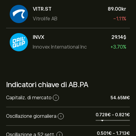
VITR.ST
89.00‎kr‎
Vitrolife AB
-1.11%
INVX
29.14‎$‎
Innovex International Inc
+3.70%
Indicatori chiave di AB.PA
Capitaliz. di mercato
54.65M‎€‎
i
0.728‎€‎
-
0.821‎€‎
Oscillazione giornaliera
i
0.501‎€‎
-
1.713‎€‎
Oscillazione a 52 sett.
i