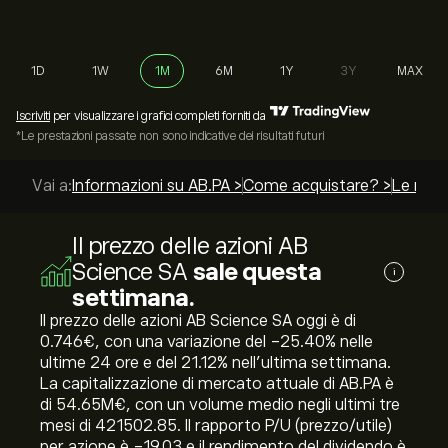
1D
1W
1M
6M
1Y
3Y
MAX
Iscriviti
per visualizzare i grafici completi forniti da
*Le prestazioni passate non sono indicative dei risultati futuri
Vai a:
Informazioni su AB.PA >
Come acquistare? >
Le migli
Il prezzo delle azioni AB
Science SA
sale questa
i
settimana.
Il prezzo delle azioni AB Science SA oggi è di
0.746‎€‎, con una variazione del ‎-25.40‎% nelle
ultime 24 ore e del ‎21.12‎% nell'ultima settimana.
La capitalizzazione di mercato attuale di AB.PA è
di 54.65M‎€‎, con un volume medio negli ultimi tre
mesi di 421502.85. Il rapporto P/U (prezzo/utile)
per azione è -19.03 e il rendimento del dividendo è