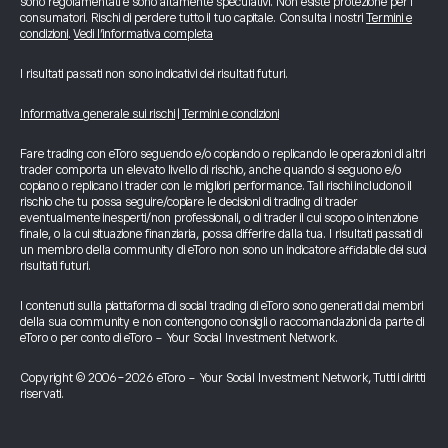
sono regolamentati e sono altamente speculativi. Non esiste protezione per i
consumatori. Rischi di perdere tutto il tuo capitale. Consulta i nostri
Termini e
condizioni
.
Vedi l’informativa completa
I risultati passati non sono indicativi dei risultati futuri.
Informativa generale sui rischi
|
Termini e condizioni
Fare trading con eToro seguendo e/o copiando o replicando le operazioni di altri
trader comporta un elevato livello di rischio, anche quando si seguono e/o
copiano o replicano i trader con le migliori performance. Tali rischi includono il
rischio che tu possa seguire/copiare le decisioni di trading di trader
eventualmente inesperti/non professionali, o di trader il cui scopo o intenzione
finale, o la cui situazione finanziaria, possa differire dalla tua. I risultati passati di
un membro della community di eToro non sono un indicatore affidabile dei suoi
risultati futuri.
I contenuti sulla piattaforma di social trading di eToro sono generati dai membri
della sua community e non contengono consigli o raccomandazioni da parte di
eToro o per conto di eToro - Your Social Investment Network.
Copyright © 2006-2026 eToro - Your Social Investment Network, Tutti i diritti
riservati.