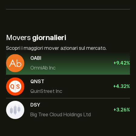
Movers
giornalieri
Scopri i maggiori mover azionari sul mercato.
OABI
+
9.42
%
OmniAb Inc
QNST
+
4.32
%
QuinStreet Inc
DSY
+
3.26
%
Big Tree Cloud Holdings Ltd