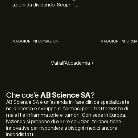
azioni da dividendo. Scopri il
Banco BPM, Ama
potenziale di J&J, Chevron,
TSMC, Costco e El
Coca-Cola, Verizon, Eni, A2A
all’analisi espert
con l’analisi esperta di eToro.
MAGGIORI INFORMAZIONI
MAGGIORI INFORMA
Vai all'Accademia >
Che cos'è
AB Science SA
?
AB Science SA è un'azienda in fase clinica specializzata
nella ricerca e sviluppo di farmaci per il trattamento di
malattie infiammatorie e tumori. Con sede in Europa,
l'azienda si propone di offrire soluzioni terapeutiche
innovative per rispondere a bisogni medici ancora
insoddisfatti.