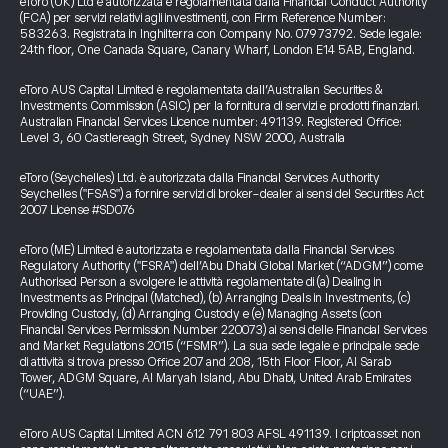
eToro (UK) Ltd è autorizzata e regolamentata dalla Financial Conduct Authority
(FCA) per servizi relativi agli investimenti, con Firm Reference Number:
583263. Registrata in Inghilterra con Company No. 07973792. Sede legale:
24th floor, One Canada Square, Canary Wharf, London E14 5AB, England.
eToro AUS Capital Limited è regolamentata dall’Australian Securities &
Investments Commission (ASIC) per la fornitura di servizi e prodotti finanziari.
Australian Financial Services Licence number: 491139. Registered Office:
Level 3, 60 Castlereagh Street, Sydney NSW 2000, Australia
eToro (Seychelles) Ltd. è autorizzata dalla Financial Services Authority
Seychelles ("FSAS") a fornire servizi di broker-dealer ai sensi del Securities Act
2007 License #SD076
eToro (ME) Limited è autorizzata e regolamentata dalla Financial Services
Regulatory Authority ("FSRA") dell’Abu Dhabi Global Market (“ADGM”) come
Authorised Person a svolgere le attività regolamentate di (a) Dealing in
Investments as Principal (Matched), (b) Arranging Deals in Investments, (c)
Providing Custody, (d) Arranging Custody e (e) Managing Assets (con
Financial Services Permission Number 220073) ai sensi delle Financial Services
and Market Regulations 2015 (“FSMR”). La sua sede legale e principale sede
di attività si trova presso Office 207 and 208, 15th Floor Floor, Al Sarab
Tower, ADGM Square, Al Maryah Island, Abu Dhabi, United Arab Emirates
(“UAE”).
eToro AUS Capital Limited ACN 612 791 803 AFSL 491139. I criptoasset non