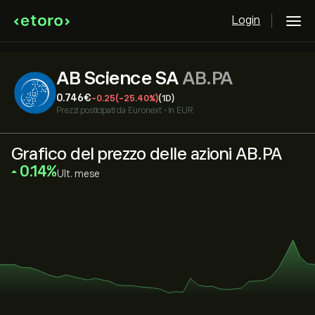
Login
AB Science SA
AB.PA
0.746‎€‎
-0.25
(-25.40%)
(1D)
Prezzi posticipati da
Euronext
•
in EUR
Grafico del prezzo delle azioni AB.PA
‎0.14‎
Ult. mese