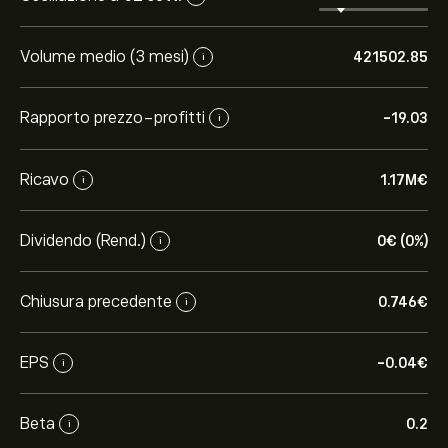
Volume medio (3 mesi)
421502.85
i
Rapporto prezzo-profitti
-19.03
i
Ricavo
1.17M‎€‎
i
Dividendo (Rend.)
0‎€‎ (0%)
i
Chiusura precedente
0.746‎€‎
i
EPS
-0.04‎€‎
i
Beta
0.2
i