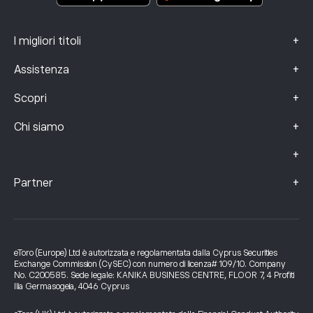
+
I migliori titoli
+
Assistenza
+
Scopri
+
Chi siamo
+
+
Partner
eToro (Europe) Ltd è autorizzata e regolamentata dalla Cyprus Securities
Exchange Commission (CySEC) con numero di licenza# 109/10. Company
No. C200585. Sede legale: KANIKA BUSINESS CENTRE, FLOOR 7, 4 Profiti
Ilia Germasogeia, 4046 Cyprus