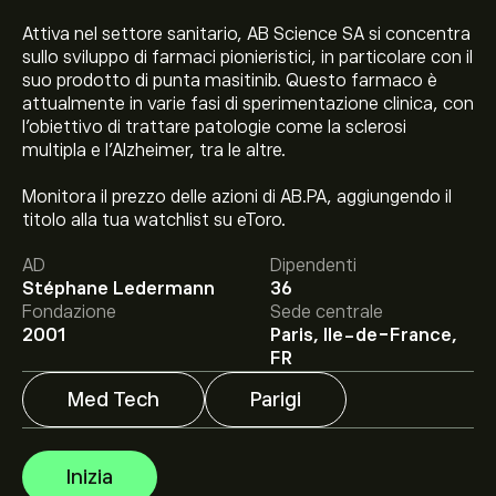
Attiva nel settore sanitario, AB Science SA si concentra
sullo sviluppo di farmaci pionieristici, in particolare con il
suo prodotto di punta masitinib. Questo farmaco è
attualmente in varie fasi di sperimentazione clinica, con
l'obiettivo di trattare patologie come la sclerosi
multipla e l'Alzheimer, tra le altre.
Il prezzo attuale delle azioni AB.PA è di 0.746‎€‎.
Monitora il prezzo delle azioni di AB.PA, aggiungendo il
titolo alla tua watchlist su eToro.
AD
Dipendenti
Stéphane Ledermann
36
Il target di prezzo medio per le azioni AB Science SA è di
Fondazione
Sede centrale
0.746‎€‎.
Iscriviti
su eToro per previsioni dettagliate degli
2001
Paris, Ile-de-France,
analisti e obiettivi di prezzo.
FR
Med Tech
Parigi
Gli analisti offrono previsioni per le azioni AB Science SA
basate su tendenze di mercato, rapporti finanziari e
crescita prevista. Consulta le previsioni recenti per i
Inizia
futuri movimenti dei prezzi.