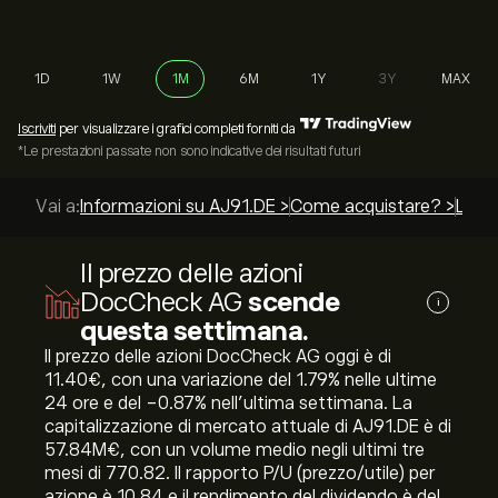
1D
1W
1M
6M
1Y
3Y
MAX
Iscriviti
per visualizzare i grafici completi forniti da
*Le prestazioni passate non sono indicative dei risultati futuri
Vai a:
Informazioni su AJ91.DE >
Come acquistare? >
Le mi
Il prezzo delle azioni
DocCheck AG
scende
i
questa settimana.
Il prezzo delle azioni DocCheck AG oggi è di
11.40‎€‎, con una variazione del ‎1.79‎% nelle ultime
24 ore e del ‎-0.87‎% nell'ultima settimana. La
capitalizzazione di mercato attuale di AJ91.DE è di
57.84M‎€‎, con un volume medio negli ultimi tre
mesi di 770.82. Il rapporto P/U (prezzo/utile) per
azione è 10.84 e il rendimento del dividendo è del