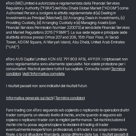
eToro (ME) Limited è autorizzata e regolamentata dalla Financial Services
Regulatory Authority ("FSRA") dell’Abu Dhabi Global Market (“ADGM”) come
Authorised Person a svolgere le attività regolamentate di (a) Dealing in
Investments as Principal (Matched), (b) Arranging Deals in Investments, (c)
Providing Custody, (d) Arranging Custody e (e) Managing Assets (con
Financial Services Permission Number 220073) ai sensi delle Financial Services
and Market Regulations 2015 (“FSMR”). La sua sede legale e principale sede
di attività si trova presso Office 207 and 208, 15th Floor Floor, Al Sarab
Tower, ADGM Square, Al Maryah Island, Abu Dhabi, United Arab Emirates
(“UAE”).
eToro AUS Capital Limited ACN 612 791 803 AFSL 491139. I criptoasset non
sono regolamentati e sono altamente speculativi. Non esiste protezione per i
consumatori. Rischi di perdere tutto il tuo capitale. Consulta i nostri
Termini e
condizioni
.
Vedi l’informativa completa
I risultati passati non sono indicativi dei risultati futuri.
Informativa generale sui rischi
|
Termini e condizioni
Fare trading con eToro seguendo e/o copiando o replicando le operazioni di altri
trader comporta un elevato livello di rischio, anche quando si seguono e/o
copiano o replicano i trader con le migliori performance. Tali rischi includono il
rischio che tu possa seguire/copiare le decisioni di trading di trader
eventualmente inesperti/non professionali, o di trader il cui scopo o intenzione
finale, o la cui situazione finanziaria, possa differire dalla tua. I risultati passati di