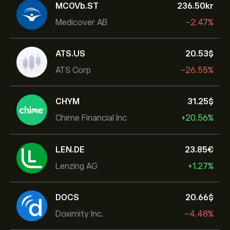
MCOVb.ST
236.50‎kr‎
Medicover AB
-2.47%
ATS.US
20.53‎$‎
ATS Corp
-26.55%
CHYM
31.25‎$‎
Chime Financial Inc
+20.56%
LEN.DE
23.85‎€‎
Lenzing AG
+1.27%
DOCS
20.66‎$‎
Doximity Inc.
-4.48%