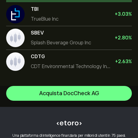
TBI
+
3.03
%
TrueBlue Inc
SBEV
+
2.80
%
Splash Beverage Group Inc
CDTG
+
2.63
%
CDT Environmental Technology Investment Holdings L
NVIDIA Corporation
Acquista DocCheck AG
Amazon.com Inc
Centro assistenza
Microsoft
Come depositare
Come funziona il CopyTrading
Apple
Come prelevare
Trading Responsabile
Meta Platforms Inc
Perché scegliere eToro
Apri un conto
Cos'è Leva e Margine
Micron Technology, Inc.
Una piattaforma di intelligence finanziaria per milioni di utenti in 75 paesi.