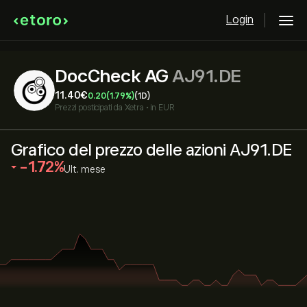
Login
DocCheck AG
AJ91.DE
11.40‎€‎
0.20
(1.79%)
(1D)
Prezzi posticipati da
Xetra
•
in EUR
Grafico del prezzo delle azioni AJ91.DE
‎-1.72‎
Ult. mese