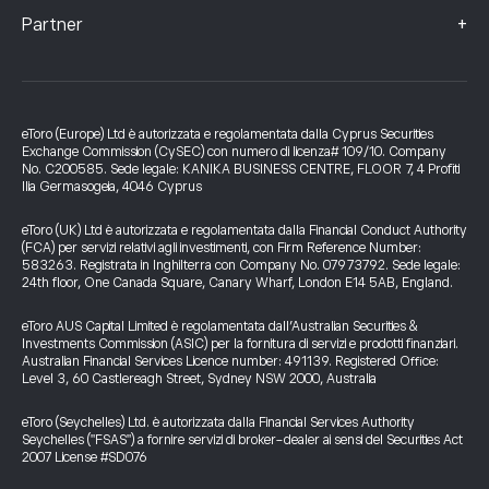
+
Partner
eToro (Europe) Ltd è autorizzata e regolamentata dalla Cyprus Securities
Exchange Commission (CySEC) con numero di licenza# 109/10. Company
No. C200585. Sede legale: KANIKA BUSINESS CENTRE, FLOOR 7, 4 Profiti
Ilia Germasogeia, 4046 Cyprus
eToro (UK) Ltd è autorizzata e regolamentata dalla Financial Conduct Authority
(FCA) per servizi relativi agli investimenti, con Firm Reference Number:
583263. Registrata in Inghilterra con Company No. 07973792. Sede legale:
24th floor, One Canada Square, Canary Wharf, London E14 5AB, England.
eToro AUS Capital Limited è regolamentata dall’Australian Securities &
Investments Commission (ASIC) per la fornitura di servizi e prodotti finanziari.
Australian Financial Services Licence number: 491139. Registered Office:
Level 3, 60 Castlereagh Street, Sydney NSW 2000, Australia
eToro (Seychelles) Ltd. è autorizzata dalla Financial Services Authority
Seychelles ("FSAS") a fornire servizi di broker-dealer ai sensi del Securities Act
2007 License #SD076