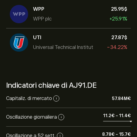
WPP
25.95‎$‎
WPP plc
+25.91%
UTI
27.87‎$‎
Universal Technical Institut
-34.22%
Indicatori chiave di AJ91.DE
Capitaliz. di mercato
57.84M‎€‎
i
11.2‎€‎
-
11.4‎€‎
Oscillazione giornaliera
i
8.78‎€‎
-
15.7‎€‎
Oscillazione a 52 sett.
i