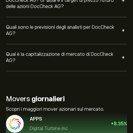
+
DocCheck AG? or Qual è il target di prezzo futuro
delle azioni DocCheck AG?
Quali sono le previsioni degli analisti per DocCheck
+
AG?
Qual è la capitalizzazione di mercato di DocCheck
+
AG?
Movers
giornalieri
Scopri i maggiori mover azionari sul mercato.
APPS
+
8.35
%
Digital Turbine Inc