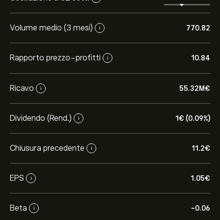
Volume medio (3 mesi)
770.82
i
Rapporto prezzo-profitti
10.84
i
Ricavo
55.32M‎€‎
i
Dividendo (Rend.)
1‎€‎ (0.09%)
i
Chiusura precedente
11.2‎€‎
i
EPS
1.05‎€‎
i
Beta
-0.06
i