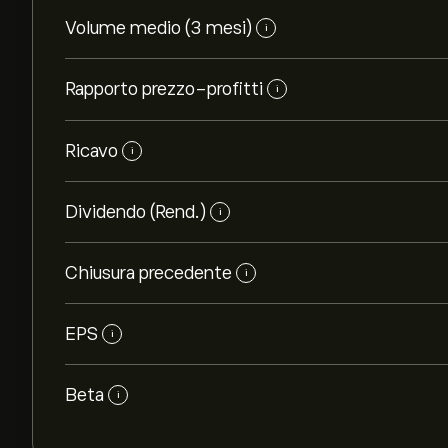
Volume medio (3 mesi)
i
Rapporto prezzo-profitti
i
Ricavo
i
Dividendo (Rend.)
i
Chiusura precedente
i
EPS
i
Beta
i