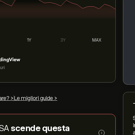
1Y
3Y
MAX
uri
are? >
Le migliori guide >
s SA
scende questa
i