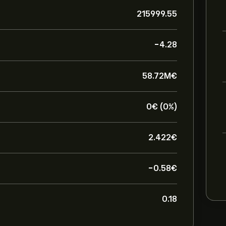
215999.55
-4.28
58.72M‎€‎
0‎€‎ (0%)
2.422‎€‎
-0.58‎€‎
0.18