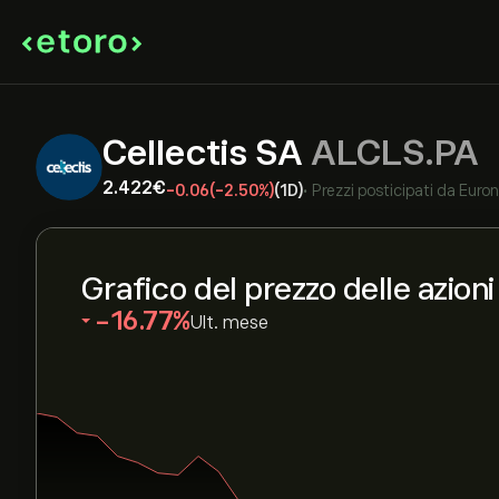
Cellectis SA
ALCLS.PA
2.422‎€‎
-0.06
(-2.50%)
(1D)
•
Prezzi posticipati da
Euron
Grafico del prezzo delle azio
‎-16.77‎
Ult. mese