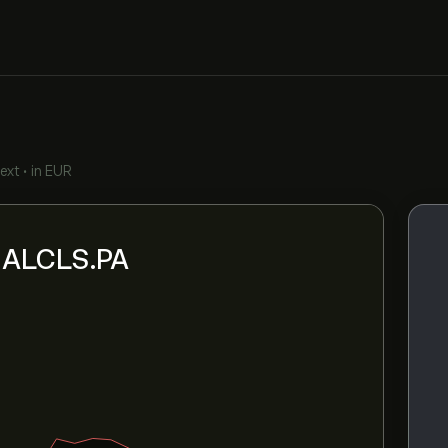
ext
•
in EUR
ni ALCLS.PA