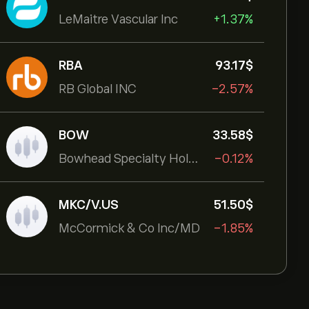
LeMaitre Vascular Inc
+1.37%
RBA
93.17‎$‎
RB Global INC
-2.57%
BOW
33.58‎$‎
Bowhead Specialty Holdings Inc
-0.12%
MKC/V.US
51.50‎$‎
McCormick & Co Inc/MD
-1.85%