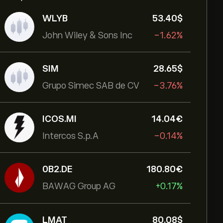
WLYB
53.40‎$‎
John Wiley & Sons Inc
-1.62%
SIM
28.65‎$‎
Grupo Simec SAB de CV
-3.76%
ICOS.MI
14.04‎€‎
Intercos S.p.A
-0.14%
0B2.DE
180.80‎€‎
BAWAG Group AG
+0.17%
LMAT
80.08‎$‎