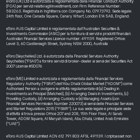
eToro (UK) Ltd è autorizzata e regolamentata dalla Financial Conduct Authority
(FCA) per servizi relativi agli investimenti, con Firm Reference Number:
583263. Registrata in Inghilterra con Company No. 07973792. Sede legale:
24th floor, One Canada Square, Canary Wharf, London E14 5AB, England.
eToro AUS Capital Limited è regolamentata dall’Australian Securities &
Investments Commission (ASIC) per la fornitura di servizi e prodotti finanziari.
Australian Financial Services Licence number: 491139. Registered Office:
Level 3, 60 Castlereagh Street, Sydney NSW 2000, Australia
eToro (Seychelles) Ltd. è autorizzata dalla Financial Services Authority
Seychelles ("FSAS") a fornire servizi di broker-dealer ai sensi del Securities Act
2007 License #SD076
eToro (ME) Limited è autorizzata e regolamentata dalla Financial Services
Regulatory Authority ("FSRA") dell’Abu Dhabi Global Market (“ADGM”) come
Authorised Person a svolgere le attività regolamentate di (a) Dealing in
Investments as Principal (Matched), (b) Arranging Deals in Investments, (c)
Providing Custody, (d) Arranging Custody e (e) Managing Assets (con
Financial Services Permission Number 220073) ai sensi delle Financial Services
and Market Regulations 2015 (“FSMR”). La sua sede legale e principale sede
di attività si trova presso Office 207 and 208, 15th Floor Floor, Al Sarab
Tower, ADGM Square, Al Maryah Island, Abu Dhabi, United Arab Emirates
(“UAE”).
eToro AUS Capital Limited ACN 612 791 803 AFSL 491139. I criptoasset non