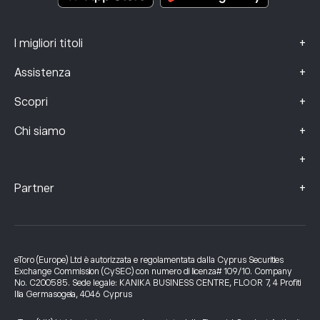
+
I migliori titoli
+
Assistenza
+
Scopri
+
Chi siamo
+
+
Partner
eToro (Europe) Ltd è autorizzata e regolamentata dalla Cyprus Securities
Exchange Commission (CySEC) con numero di licenza# 109/10. Company
No. C200585. Sede legale: KANIKA BUSINESS CENTRE, FLOOR 7, 4 Profiti
Ilia Germasogeia, 4046 Cyprus