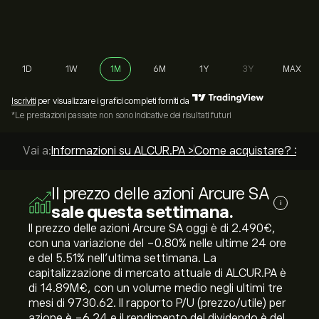
1D
1W
1M
6M
1Y
3Y
MAX
Iscriviti
per visualizzare i grafici completi forniti da
*Le prestazioni passate non sono indicative dei risultati futuri
Vai a:
Informazioni su ALCUR.PA >
Come acquistare? >
Le 
Il prezzo delle azioni Arcure SA
i
sale questa settimana.
Il prezzo delle azioni Arcure SA oggi è di 2.490‎€‎,
con una variazione del ‎-0.80‎% nelle ultime 24 ore
e del ‎5.51‎% nell'ultima settimana. La
capitalizzazione di mercato attuale di ALCUR.PA è
di 14.89M‎€‎, con un volume medio negli ultimi tre
mesi di 9730.62. Il rapporto P/U (prezzo/utile) per
azione è -6.24 e il rendimento del dividendo è del