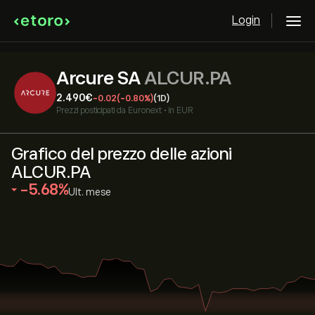
Login
Arcure SA
ALCUR.PA
2.490‎€‎
-0.02
(-0.80%)
(1D)
Prezzi posticipati da
Euronext
•
in EUR
Grafico del prezzo delle azioni
ALCUR.PA
‎-5.68‎
Ult. mese