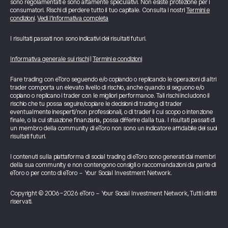
sono regolamentati e sono altamente speculativi. Non esiste protezione per i
consumatori. Rischi di perdere tutto il tuo capitale. Consulta i nostri
Termini e
condizioni
.
Vedi l’informativa completa
I risultati passati non sono indicativi dei risultati futuri.
Informativa generale sui rischi
|
Termini e condizioni
Fare trading con eToro seguendo e/o copiando o replicando le operazioni di altri
trader comporta un elevato livello di rischio, anche quando si seguono e/o
copiano o replicano i trader con le migliori performance. Tali rischi includono il
rischio che tu possa seguire/copiare le decisioni di trading di trader
eventualmente inesperti/non professionali, o di trader il cui scopo o intenzione
finale, o la cui situazione finanziaria, possa differire dalla tua. I risultati passati di
un membro della community di eToro non sono un indicatore affidabile dei suoi
risultati futuri.
I contenuti sulla piattaforma di social trading di eToro sono generati dai membri
della sua community e non contengono consigli o raccomandazioni da parte di
eToro o per conto di eToro - Your Social Investment Network.
Copyright © 2006-2026 eToro - Your Social Investment Network, Tutti i diritti
riservati.