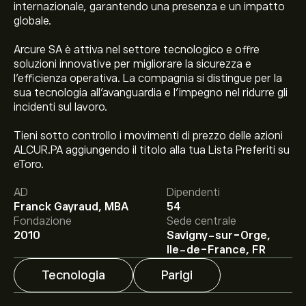
internazionale, garantendo una presenza e un impatto
globale.
Arcure SA è attiva nel settore tecnologico e offre
soluzioni innovative per migliorare la sicurezza e
l'efficienza operativa. La compagnia si distingue per la
sua tecnologia all'avanguardia e l'impegno nel ridurre gli
incidenti sul lavoro.
Tieni sotto controllo i movimenti di prezzo delle azioni
Il prezzo attuale delle azioni ALCUR.PA è di 2.490‎€‎.
ALCUR.PA aggiungendo il titolo alla tua Lista Preferiti su
eToro.
AD
Dipendenti
Franck Gayraud, MBA
54
Il target di prezzo medio per le azioni Arcure SA è di
Fondazione
Sede centrale
2.490‎€‎.
Iscriviti
su eToro per previsioni dettagliate degli
2010
Savigny-sur-Orge,
analisti e obiettivi di prezzo.
Ile-de-France, FR
Gli analisti offrono previsioni per le azioni Arcure SA
Tecnologia
Parigi
basate su tendenze di mercato, rapporti finanziari e
crescita prevista. Consulta le previsioni recenti per i