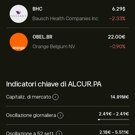
BHC
6.29‎$‎
Bausch Health Companies Inc
-2.33%
OBEL.BR
22.00‎€‎
Orange Belgium NV
-0.90%
Indicatori chiave di ALCUR.PA
Capitaliz. di mercato
14.89M‎€‎
i
2.49‎€‎
-
2.49‎€‎
Oscillazione giornaliera
i
2.18‎€‎
-
5.511‎€‎
Oscillazione a 52 sett.
i