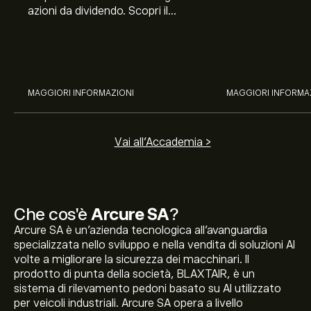
azioni da dividendo. Scopri il
Banco BPM, Ama
potenziale di J&J, Chevron,
TSMC, Costco e El
Coca-Cola, Verizon, Eni, A2A
all’analisi espert
con l’analisi esperta di eToro.
MAGGIORI INFORMAZIONI
MAGGIORI INFORMA
Vai all'Accademia >
Che cos'è
Arcure SA
?
Arcure SA è un'azienda tecnologica all'avanguardia
specializzata nello sviluppo e nella vendita di soluzioni AI
volte a migliorare la sicurezza dei macchinari. Il
prodotto di punta della società, BLAXTAIR, è un
sistema di rilevamento pedoni basato su AI utilizzato
per veicoli industriali. Arcure SA opera a livello