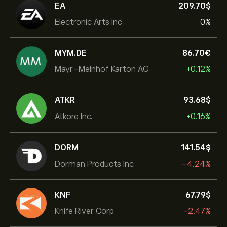
EA
209.70‎$‎
Electronic Arts Inc
0%
MYM.DE
86.70‎€‎
Mayr-Melnhof Karton AG
+0.12%
ATKR
93.68‎$‎
Atkore Inc.
+0.16%
DORM
141.54‎$‎
Dorman Products Inc
-4.24%
KNF
67.79‎$‎
Knife River Corp
-2.47%