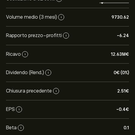
Volume medio (3 mesi)
9730.62
i
Rapporto prezzo-profitti
-6.24
i
Ricavo
12.63M‎€‎
i
Dividendo (Rend.)
0‎€‎ (0%)
i
Chiusura precedente
2.51‎€‎
i
EPS
-0.4‎€‎
i
Beta
0.1
i