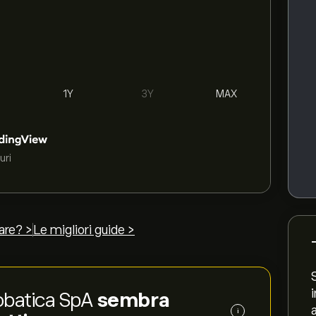
1Y
3Y
MAX
uri
are? >
Le migliori guide >
crobatica SpA
sembra
i