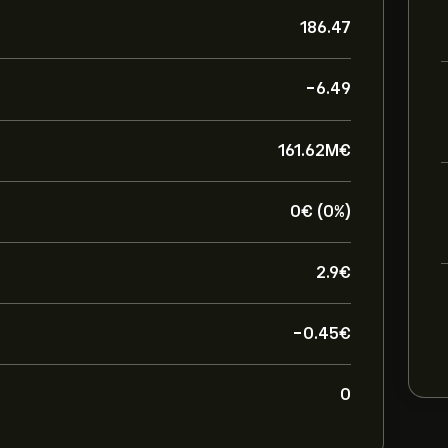
186.47
-6.49
161.62M‎€‎
0‎€‎ (0%)
2.9‎€‎
-0.45‎€‎
0