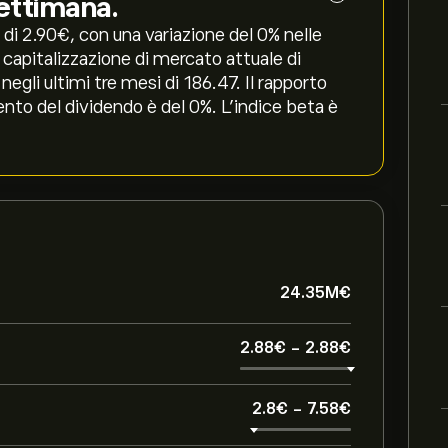
settimana.
di 2.90‎€‎, con una variazione del ‎0‎% nelle
a capitalizzazione di mercato attuale di
li ultimi tre mesi di 186.47. Il rapporto
ento del dividendo è del 0%. L'indice beta è
24.35M‎€‎
2.88‎€‎
-
2.88‎€‎
2.8‎€‎
-
7.58‎€‎