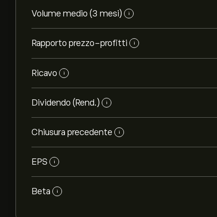
Volume medio (3 mesi)
i
Rapporto prezzo-profitti
i
Ricavo
i
Dividendo (Rend.)
i
Chiusura precedente
i
EPS
i
Beta
i