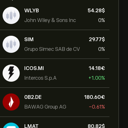
WLYB
54.28‎$‎
John Wiley & Sons Inc
0%
SIM
29.77‎$‎
Grupo Simec SAB de CV
0%
ICOS.MI
14.18‎€‎
Intercos S.p.A
+1.00%
0B2.DE
180.60‎€‎
BAWAG Group AG
-0.61%
LMAT
80.82‎$‎