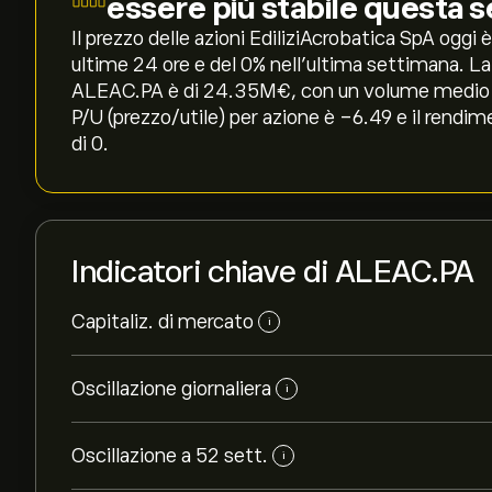
essere più stabile questa 
Il prezzo delle azioni EdiliziAcrobatica SpA oggi è 
ultime 24 ore e del ‎0‎% nell'ultima settimana. L
ALEAC.PA è di 24.35M‎€‎, con un volume medio neg
P/U (prezzo/utile) per azione è -6.49 e il rendim
di 0.
Indicatori chiave di ALEAC.PA
Capitaliz. di mercato
i
Oscillazione giornaliera
i
Oscillazione a 52 sett.
i