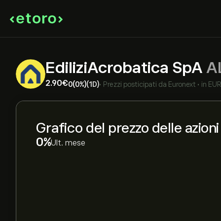
EdiliziAcrobatica SpA
A
2.90‎€‎
0
(0%)
(1D)
•
Prezzi posticipati da
Euronext
•
in EU
Grafico del prezzo delle azio
‎0‎
Ult. mese