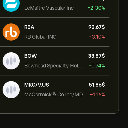
LeMaitre Vascular Inc
+2.30%
RBA
92.67‎$‎
RB Global INC
-3.10%
BOW
33.87‎$‎
Bowhead Specialty Holdings Inc
+0.74%
MKC/V.US
51.86‎$‎
McCormick & Co Inc/MD
-1.16%