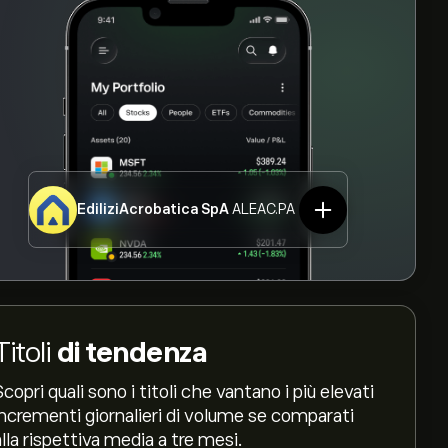
EdiliziAcrobatica SpA
ALEAC.PA
Titoli
di tendenza
Scopri quali sono i titoli che vantano i più elevati
incrementi giornalieri di volume se comparati
alla rispettiva media a tre mesi.