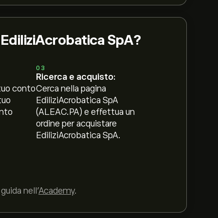
 EdiliziAcrobatica SpA?
03
Ricerca e acquisto:
tuo conto
Cerca nella pagina
tuo
EdiliziAcrobatica SpA
nto
(ALEAC.PA) e effettua un
ordine per acquistare
EdiliziAcrobatica SpA.
guida nell’
Academy
.