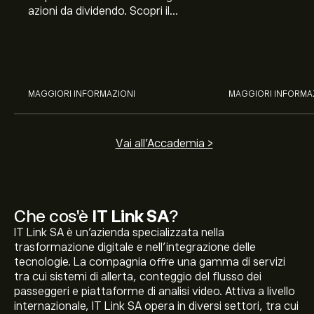
azioni da dividendo. Scopri il
Banco BPM, Ama
potenziale di J&J, Chevron,
TSMC, Costco e El
Coca-Cola, Verizon, Eni, A2A
all’analisi espert
con l’analisi esperta di eToro.
MAGGIORI INFORMAZIONI
MAGGIORI INFORMA
Vai all'Accademia >
Che cos'è
IT Link SA
?
IT Link SA è un'azienda specializzata nella
trasformazione digitale e nell'integrazione delle
tecnologie. La compagnia offre una gamma di servizi
tra cui sistemi di allerta, conteggio del flusso dei
passeggeri e piattaforme di analisi video. Attiva a livello
internazionale, IT Link SA opera in diversi settori, tra cui