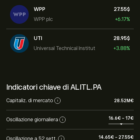
WPP
27.55‎$‎
WPP plc
+6.17%
UTI
28.95‎$‎
Universal Technical Institut
+3.88%
Indicatori chiave di ALITL.PA
Capitaliz. di mercato
28.52M‎€‎
i
16.6‎€‎
-
17‎€‎
Oscillazione giornaliera
i
14.65‎€‎
-
27.55‎€‎
Oscillazione a 52 sett.
i