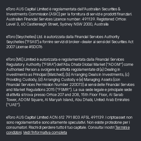
eToro AUS Capital Limited è regolamentata dall’Australian Securities &
Investments Commission (ASIC) per la fornitura di servizi e prodotti finanziari.
Australian Financial Services Licence number: 491139. Registered Office:
Level 3, 60 Castlereagh Street, Sydney NSW 2000, Australia
eToro (Seychelles) Ltd. è autorizzata dalla Financial Services Authority
Seychelles ("FSAS") a fornire servizi di broker-dealer ai sensi del Securities Act
2007 License #SD076
eToro (ME) Limited è autorizzata e regolamentata dalla Financial Services
Regulatory Authority ("FSRA") dell’Abu Dhabi Global Market (“ADGM”) come
Authorised Person a svolgere le attività regolamentate di (a) Dealing in
Investments as Principal (Matched), (b) Arranging Deals in Investments, (c)
Providing Custody, (d) Arranging Custody e (e) Managing Assets (con
Financial Services Permission Number 220073) ai sensi delle Financial Services
and Market Regulations 2015 (“FSMR”). La sua sede legale e principale sede
di attività si trova presso Office 207 and 208, 15th Floor Floor, Al Sarab
Tower, ADGM Square, Al Maryah Island, Abu Dhabi, United Arab Emirates
(“UAE”).
eToro AUS Capital Limited ACN 612 791 803 AFSL 491139. I criptoasset non
sono regolamentati e sono altamente speculativi. Non esiste protezione per i
consumatori. Rischi di perdere tutto il tuo capitale. Consulta i nostri
Termini e
condizioni
.
Vedi l’informativa completa