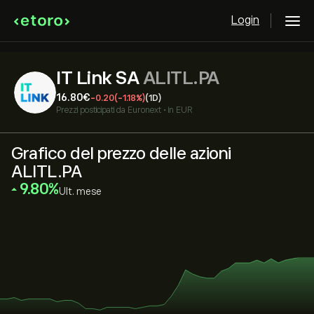
Login
IT Link SA
ALITL.PA
16.80‎€‎
-0.20
(-1.18%)
(1D)
Prezzi posticipati da
Euronext
•
in EUR
Grafico del prezzo delle azioni
ALITL.PA
‎9.80‎
Ult. mese