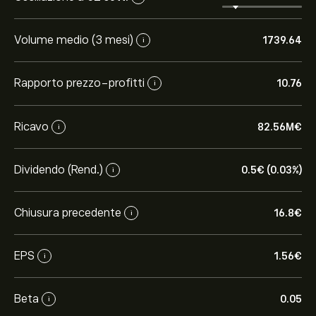
Volume medio (3 mesi)
1739.64
i
Rapporto prezzo-profitti
10.76
i
Ricavo
82.56M‎€‎
i
Dividendo (Rend.)
0.5‎€‎ (0.03%)
i
Chiusura precedente
16.8‎€‎
i
EPS
1.56‎€‎
i
Beta
0.05
i