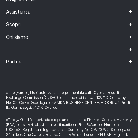
+
Assistenza
+
Scopri
+
Chi siamo
+
+
Partner
eToro (Europe) Ltd è autorizzata e regolamentata dalla Cyprus Securities
Exchange Commission (CySEC) con numero di licenza# 109/10. Company
No. C200585. Sede legale: KANIKA BUSINESS CENTRE, FLOOR 7, 4 Profiti
Ilia Germasogeia, 4046 Cyprus
eToro (UK) Ltd è autorizzata e regolamentata dalla Financial Conduct Authority
(FCA) per servizi relativi agli investimenti, con Firm Reference Number:
583263. Registrata in Inghilterra con Company No. 07973792. Sede legale:
24th floor, One Canada Square, Canary Wharf, London E14 5AB, England.