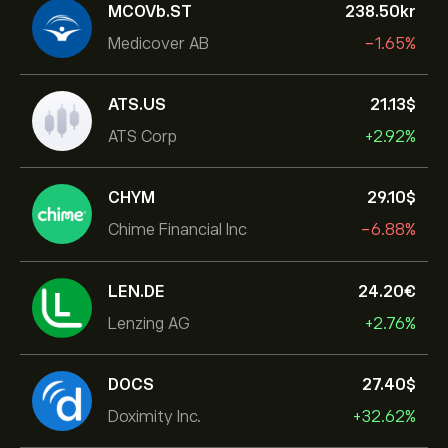
MCOVb.ST
238.50‎kr‎
Medicover AB
-1.65%
ATS.US
21.13‎$‎
ATS Corp
+2.92%
CHYM
29.10‎$‎
Chime Financial Inc
-6.88%
LEN.DE
24.20‎€‎
Lenzing AG
+2.76%
DOCS
27.40‎$‎
Doximity Inc.
+32.62%