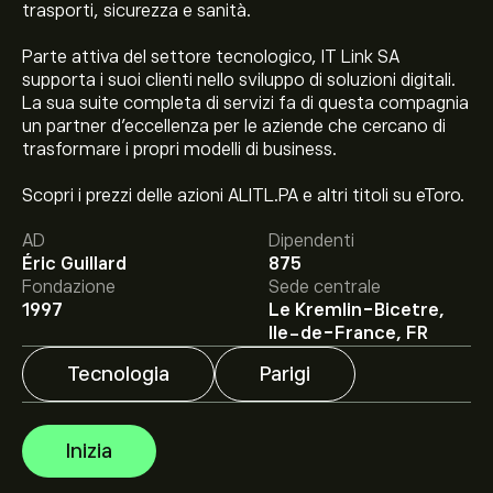
trasporti, sicurezza e sanità.
Parte attiva del settore tecnologico, IT Link SA
supporta i suoi clienti nello sviluppo di soluzioni digitali.
La sua suite completa di servizi fa di questa compagnia
un partner d'eccellenza per le aziende che cercano di
trasformare i propri modelli di business.
Il prezzo attuale delle azioni ALITL.PA è di 16.80‎€‎.
Scopri i prezzi delle azioni ALITL.PA e altri titoli su eToro.
AD
Dipendenti
Éric Guillard
875
Il target di prezzo medio per le azioni IT Link SA è di
Fondazione
Sede centrale
16.80‎€‎.
Iscriviti
su eToro per previsioni dettagliate degli
1997
Le Kremlin-Bicetre,
analisti e obiettivi di prezzo.
Ile-de-France, FR
Gli analisti offrono previsioni per le azioni IT Link SA
Tecnologia
Parigi
basate su tendenze di mercato, rapporti finanziari e
crescita prevista. Consulta le previsioni recenti per i
futuri movimenti dei prezzi.
La capitalizzazione di mercato di IT Link SA è 28.52M‎€‎
Inizia