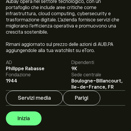
Aubay opera nel settore tecnologico, con un
portafoglio che include aree critiche come
infrastruttura, cloud computing, cybersecurity e
trasformazione digitale. L'azienda fornisce servizi che
migliorano l'efficienza operativa e promuovono una
crescita sostenibile.
Il prezzo attuale delle azioni AUB.PA è di 56.80‎€‎.
Rimani aggiornato sul prezzo delle azioni di AUB.PA
aggiungendole alla tua watchlist su eToro.
AD
Dipendenti
Philippe Rabasse
9K
Il target di prezzo medio per le azioni Aubay SA è di
Fondazione
Sede centrale
56.80‎€‎.
Iscriviti
su eToro per previsioni dettagliate degli
1944
Boulogne-Billancourt,
analisti e obiettivi di prezzo.
Ile-de-France, FR
Gli analisti offrono previsioni per le azioni Aubay SA
Servizi media
Parigi
basate su tendenze di mercato, rapporti finanziari e
crescita prevista. Consulta le previsioni recenti per i
futuri movimenti dei prezzi.
La capitalizzazione di mercato di Aubay SA è 723.32M‎€‎
Inizia