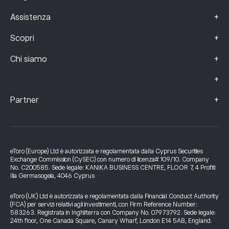
+
Assistenza
+
Scopri
+
Chi siamo
+
+
Partner
eToro (Europe) Ltd è autorizzata e regolamentata dalla Cyprus Securities
Exchange Commission (CySEC) con numero di licenza# 109/10. Company
No. C200585. Sede legale: KANIKA BUSINESS CENTRE, FLOOR 7, 4 Profiti
Ilia Germasogeia, 4046 Cyprus
eToro (UK) Ltd è autorizzata e regolamentata dalla Financial Conduct Authority
(FCA) per servizi relativi agli investimenti, con Firm Reference Number:
583263. Registrata in Inghilterra con Company No. 07973792. Sede legale:
24th floor, One Canada Square, Canary Wharf, London E14 5AB, England.