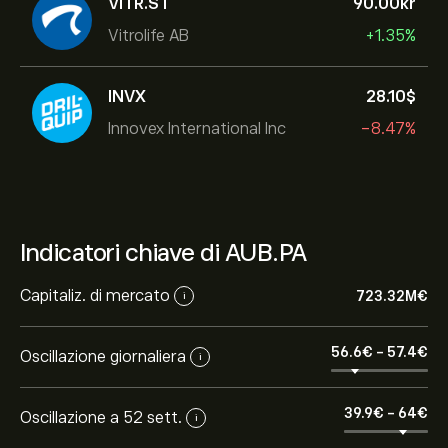
VITR.ST
90.00‎kr‎
Vitrolife AB
+1.35%
INVX
28.10‎$‎
Innovex International Inc
-8.47%
Indicatori chiave di AUB.PA
Capitaliz. di mercato
723.32M‎€‎
i
56.6‎€‎
-
57.4‎€‎
Oscillazione giornaliera
i
39.9‎€‎
-
64‎€‎
Oscillazione a 52 sett.
i