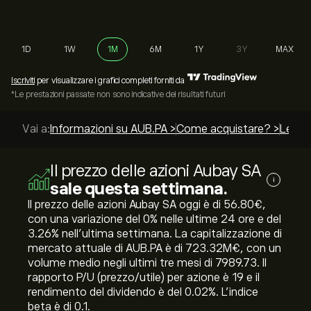
1D
1W
1M
6M
1Y
3Y
MAX
Iscriviti
per visualizzare i grafici completi forniti da
*Le prestazioni passate non sono indicative dei risultati futuri
Vai a:
Informazioni su AUB.PA >
Come acquistare? >
Le mig
Il prezzo delle azioni Aubay SA
i
sale questa settimana.
Il prezzo delle azioni Aubay SA oggi è di 56.80‎€‎,
con una variazione del ‎0‎% nelle ultime 24 ore e del
‎3.26‎% nell'ultima settimana. La capitalizzazione di
mercato attuale di AUB.PA è di 723.32M‎€‎, con un
volume medio negli ultimi tre mesi di 7989.73. Il
rapporto P/U (prezzo/utile) per azione è 19 e il
rendimento del dividendo è del 0.02%. L'indice
beta è di 0.1.