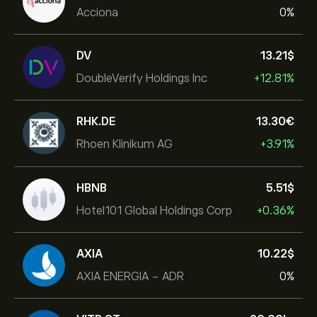
Acciona
0%
DV
13.21‎$‎
DoubleVerify Holdings Inc
+12.81%
RHK.DE
13.30‎€‎
Rhoen Klinikum AG
+3.91%
HBNB
5.51‎$‎
Hotel101 Global Holdings Corp
+0.36%
AXIA
10.22‎$‎
AXIA ENERGIA - ADR
0%