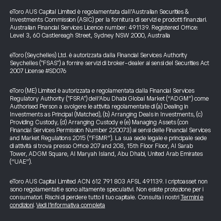
eToro AUS Capital Limited è regolamentata dall’Australian Securities &
Investments Commission (ASIC) per la fornitura di servizi e prodotti finanziari.
Australian Financial Services Licence number: 491139. Registered Office:
Level 3, 60 Castlereagh Street, Sydney NSW 2000, Australia
eToro (Seychelles) Ltd. è autorizzata dalla Financial Services Authority
Seychelles ("FSAS") a fornire servizi di broker-dealer ai sensi del Securities Act
2007 License #SD076
eToro (ME) Limited è autorizzata e regolamentata dalla Financial Services
Regulatory Authority ("FSRA") dell’Abu Dhabi Global Market (“ADGM”) come
Authorised Person a svolgere le attività regolamentate di (a) Dealing in
Investments as Principal (Matched), (b) Arranging Deals in Investments, (c)
Providing Custody, (d) Arranging Custody e (e) Managing Assets (con
Financial Services Permission Number 220073) ai sensi delle Financial Services
and Market Regulations 2015 (“FSMR”). La sua sede legale e principale sede
di attività si trova presso Office 207 and 208, 15th Floor Floor, Al Sarab
Tower, ADGM Square, Al Maryah Island, Abu Dhabi, United Arab Emirates
(“UAE”).
eToro AUS Capital Limited ACN 612 791 803 AFSL 491139. I criptoasset non
sono regolamentati e sono altamente speculativi. Non esiste protezione per i
consumatori. Rischi di perdere tutto il tuo capitale. Consulta i nostri
Termini e
condizioni
.
Vedi l’informativa completa