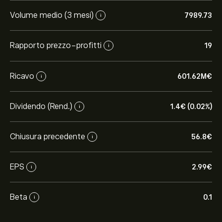
Volume medio (3 mesi)
7989.73
i
Rapporto prezzo-profitti
19
i
Ricavo
601.62M‎€‎
i
Dividendo (Rend.)
1.4‎€‎ (0.02%)
i
Chiusura precedente
56.8‎€‎
i
EPS
2.99‎€‎
i
Beta
0.1
i