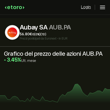
Login
Aubay SA
AUB.PA
56.80‎€‎
0
(0%)
(1D)
Prezzi posticipati da
Euronext
•
in EUR
Grafico del prezzo delle azioni AUB.PA
‎3.45‎
Ult. mese