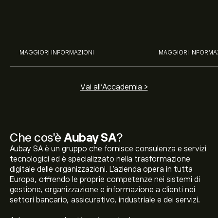
potenziale di J&J, Chevron,
TSMC, Costco e El
Coca-Cola, Verizon, Eni, A2A
all’analisi espert
con l’analisi esperta di eToro.
MAGGIORI INFORMAZIONI
MAGGIORI INFORMA
Vai all'Accademia >
Che cos'è
Aubay SA
?
Aubay SA è un gruppo che fornisce consulenza e servizi
tecnologici ed è specializzato nella trasformazione
digitale delle organizzazioni. L'azienda opera in tutta
Europa, offrendo le proprie competenze nei sistemi di
gestione, organizzazione e informazione a clienti nei
settori bancario, assicurativo, industriale e dei servizi.