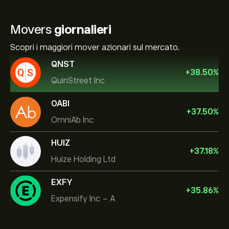
Movers
giornalieri
Scopri i maggiori mover azionari sul mercato.
QNST
+
38.50
%
QuinStreet Inc
OABI
+
37.50
%
OmniAb Inc
HUIZ
+
37.18
%
Huize Holding Ltd
EXFY
+
35.86
%
Expensify Inc - A