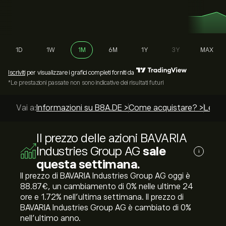
1D
1W
1M
6M
1Y
3Y
MAX
Iscriviti
per visualizzare i grafici completi forniti da
*Le prestazioni passate non sono indicative dei risultati futuri
Vai a:
Informazioni su B8A.DE >
Come acquistare? >
Le mig
Il prezzo delle azioni BAVARIA
Industries Group AG
sale
i
questa settimana.
Il prezzo di BAVARIA Industries Group AG oggi è
88.87‎€‎, un cambiamento di ‎0‎% nelle ultime 24
ore e ‎1.72‎% nell'ultima settimana. Il prezzo di
BAVARIA Industries Group AG è cambiato di ‎0‎%
nell'ultimo anno.