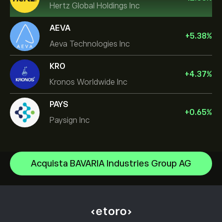
Hertz Global Holdings Inc
AEVA
+
5.38
%
Aeva Technologies Inc
KRO
+
4.37
%
Kronos Worldwide Inc
PAYS
+
0.65
%
Paysign Inc
NVIDIA Corporation
Acquista BAVARIA Industries Group AG
Amazon.com Inc
Centro assistenza
Microsoft
Come depositare
Come funziona il CopyTrading
Apple
Come prelevare
Trading Responsabile
Meta Platforms Inc
Perché scegliere eToro