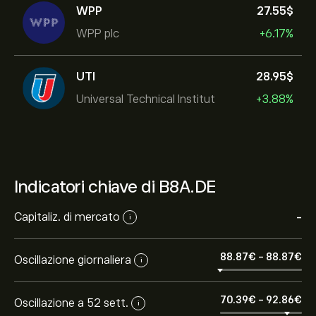
WPP
27.55‎$‎
WPP plc
+6.17%
UTI
28.95‎$‎
Universal Technical Institut
+3.88%
Indicatori chiave di B8A.DE
Capitaliz. di mercato
-
i
88.87‎€‎
-
88.87‎€‎
Oscillazione giornaliera
i
70.39‎€‎
-
92.86‎€‎
Oscillazione a 52 sett.
i