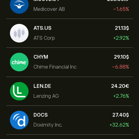
Medicover AB
-1.65%
ATS.US
21.13‎$‎
ATS Corp
+2.92%
CHYM
29.10‎$‎
Chime Financial Inc
-6.88%
LEN.DE
24.20‎€‎
Lenzing AG
+2.76%
DOCS
27.40‎$‎
Doximity Inc.
+32.62%