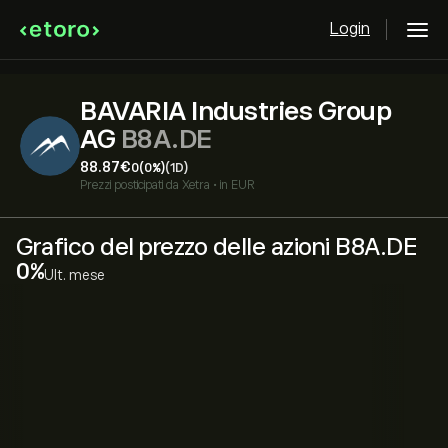
Login
BAVARIA Industries Group
AG
B8A.DE
88.87‎€‎
0
(0%)
(1D)
Prezzi posticipati da
Xetra
•
in EUR
Grafico del prezzo delle azioni B8A.DE
‎0‎
Ult. mese