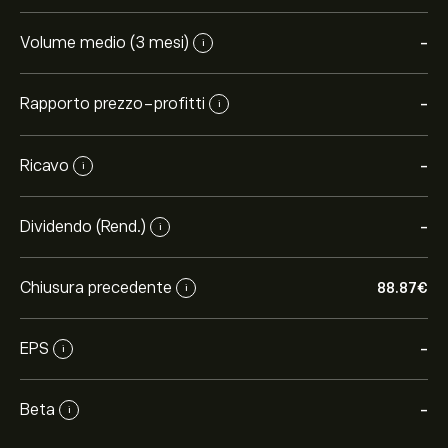
Volume medio (3 mesi)
-
i
Rapporto prezzo-profitti
-
i
Ricavo
-
i
Dividendo (Rend.)
-
i
Chiusura precedente
88.87‎€‎
i
EPS
-
i
Beta
-
i