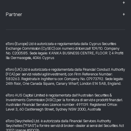
+
+
Partner
eToro (Europe) Ltd è autorizzata e regolamentata dalla Cyprus Securities
Exchange Commission (CySEC) con numero di licenza# 109/10. Company
No. C200585. Sede legale: KANIKA BUSINESS CENTRE, FLOOR 7, 4 Profiti
Ilia Germasogeia, 4046 Cyprus
eToro (UK) Ltd è autorizzata e regolamentata dalla Financial Conduct Authority
(FCA) per servizi relativi agli investimenti, con Firm Reference Number:
583263. Registrata in Inghilterra con Company No. 07973792. Sede legale:
24th floor, One Canada Square, Canary Wharf, London E14 5AB, England.
eToro AUS Capital Limited è regolamentata dall’Australian Securities &
Investments Commission (ASIC) per la fornitura di servizi e prodotti finanziari.
Australian Financial Services Licence number: 491139. Registered Office:
Level 3, 60 Castlereagh Street, Sydney NSW 2000, Australia
eToro (Seychelles) Ltd. è autorizzata dalla Financial Services Authority
Seychelles ("FSAS") a fornire servizi di broker-dealer ai sensi del Securities Act
2007 License #SD076