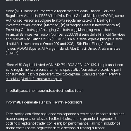
eToro (ME) Limited è autorizzata e regolamentata dalla Financial Services
Regulatory Authority ("FSRA") dell’Abu Dhabi Global Market (“ADGM”) come
Authorised Person a svolgere le attività regolamentate di (a) Dealing in
Investments as Principal (Matched), (b) Arranging Deals in Investments, (c)
Providing Custody, (d) Arranging Custody e (e) Managing Assets (con
Financial Services Permission Number 220073) ai sensi delle Financial Services
and Market Regulations 2015 (“FSMR”). La sua sede legale e principale sede
di attività si trova presso Office 207 and 208, 15th Floor Floor, Al Sarab
Tower, ADGM Square, Al Maryah Island, Abu Dhabi, United Arab Emirates
(“UAE”).
eToro AUS Capital Limited ACN 612 791 803 AFSL 491139. I criptoasset non
sono regolamentati e sono altamente speculativi. Non esiste protezione per i
consumatori. Rischi di perdere tutto il tuo capitale. Consulta i nostri
Termini e
condizioni
.
Vedi l’informativa completa
I risultati passati non sono indicativi dei risultati futuri.
Informativa generale sui rischi
|
Termini e condizioni
Fare trading con eToro seguendo e/o copiando o replicando le operazioni di altri
trader comporta un elevato livello di rischio, anche quando si seguono e/o
copiano o replicano i trader con le migliori performance. Tali rischi includono il
rischio che tu possa seguire/copiare le decisioni di trading di trader