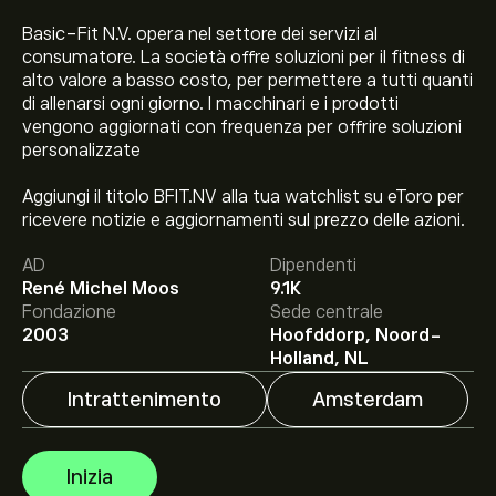
Basic-Fit N.V. opera nel settore dei servizi al
consumatore. La società offre soluzioni per il fitness di
alto valore a basso costo, per permettere a tutti quanti
di allenarsi ogni giorno. I macchinari e i prodotti
vengono aggiornati con frequenza per offrire soluzioni
personalizzate
Il prezzo attuale delle azioni BFIT.NV è di 35.14‎€‎.
Aggiungi il titolo BFIT.NV alla tua watchlist su eToro per
ricevere notizie e aggiornamenti sul prezzo delle azioni.
AD
Dipendenti
René Michel Moos
9.1K
Il target di prezzo medio per le azioni Basic-Fit N.V è di
Fondazione
Sede centrale
35.14‎€‎.
Iscriviti
su eToro per previsioni dettagliate degli
2003
Hoofddorp, Noord-
analisti e obiettivi di prezzo.
Holland, NL
Intrattenimento
Amsterdam
Gli analisti offrono previsioni per le azioni Basic-Fit N.V
basate su tendenze di mercato, rapporti finanziari e
crescita prevista. Consulta le previsioni recenti per i
Inizia
futuri movimenti dei prezzi.