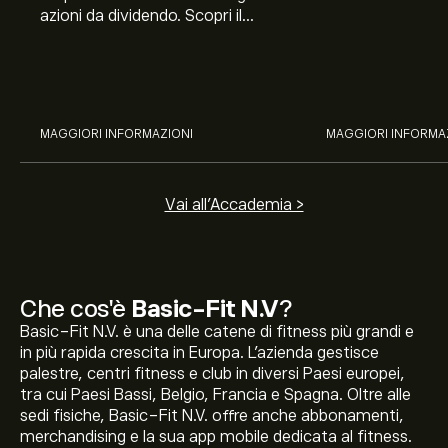
azioni da dividendo. Scopri il
Banco BPM, Ama
potenziale di J&J, Chevron,
TSMC, Costco e El
Coca-Cola, Verizon, Eni, A2A
all’analisi espert
con l’analisi esperta di eToro.
MAGGIORI INFORMAZIONI
MAGGIORI INFORMA
Vai all'Accademia >
Che cos'è
Basic-Fit N.V
?
Basic-Fit N.V. è una delle catene di fitness più grandi e
in più rapida crescita in Europa. L'azienda gestisce
palestre, centri fitness e club in diversi Paesi europei,
tra cui Paesi Bassi, Belgio, Francia e Spagna. Oltre alle
sedi fisiche, Basic-Fit N.V. offre anche abbonamenti,
merchandising e la sua app mobile dedicata al fitness.