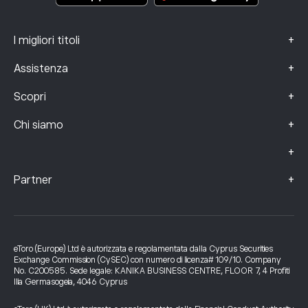
+
I migliori titoli
+
Assistenza
+
Scopri
+
Chi siamo
+
+
Partner
eToro (Europe) Ltd è autorizzata e regolamentata dalla Cyprus Securities
Exchange Commission (CySEC) con numero di licenza# 109/10. Company
No. C200585. Sede legale: KANIKA BUSINESS CENTRE, FLOOR 7, 4 Profiti
Ilia Germasogeia, 4046 Cyprus