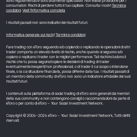
sono regolamentati e sono altamente speculativi. Non esiste protezione per i
consumatori. Rischi di perdere tutto il tuo capitale. Consulta i nostri
Termini e
condizioni
.
Vedi l’informativa completa
I risultati passati non sono indicativi dei risultati futuri.
Informativa generale sui rischi
|
Termini e condizioni
Fare trading con eToro seguendo e/o copiando o replicando le operazioni di altri
trader comporta un elevato livello di rischio, anche quando si seguono e/o
copiano o replicano i trader con le migliori performance. Tali rischi includono il
rischio che tu possa seguire/copiare le decisioni di trading di trader
eventualmente inesperti/non professionali, o di trader il cui scopo o intenzione
finale, o la cui situazione finanziaria, possa differire dalla tua. I risultati passati di
un membro della community di eToro non sono un indicatore affidabile dei suoi
risultati futuri.
I contenuti sulla piattaforma di social trading di eToro sono generati dai membri
della sua community e non contengono consigli o raccomandazioni da parte di
eToro o per conto di eToro - Your Social Investment Network.
Copyright © 2006-2026 eToro - Your Social Investment Network, Tutti i diritti
riservati.