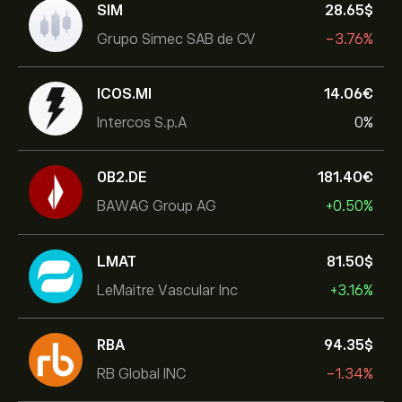
SIM
28.65‎$‎
Grupo Simec SAB de CV
-3.76%
ICOS.MI
14.06‎€‎
Intercos S.p.A
0%
0B2.DE
181.40‎€‎
BAWAG Group AG
+0.50%
LMAT
81.50‎$‎
LeMaitre Vascular Inc
+3.16%
RBA
94.35‎$‎
RB Global INC
-1.34%