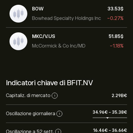
BOW
33.53‎$‎
Bowhead Specialty Holdings Inc
-0.27%
MKC/V.US
51.85‎$‎
McCormick & Co Inc/MD
-1.18%
Indicatori chiave di BFIT.NV
Capitaliz. di mercato
2.29B‎€‎
i
34.96‎€‎
-
35.38‎€‎
Oscillazione giornaliera
i
16.46‎€‎
-
36.66‎€‎
Oscillazione a 52 sett.
i