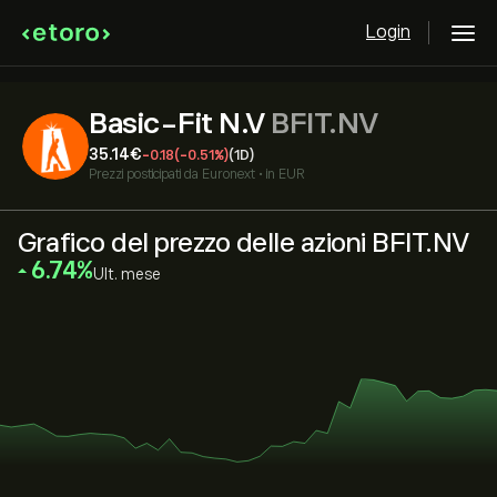
Login
Basic-Fit N.V
BFIT.NV
35.14‎€‎
-0.18
(-0.51%)
(1D)
Prezzi posticipati da
Euronext
•
in EUR
Grafico del prezzo delle azioni BFIT.NV
‎6.74‎
Ult. mese