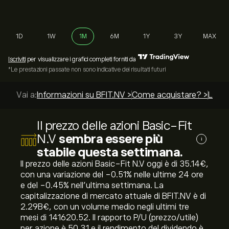
1D
1W
1M
6M
1Y
3Y
MAX
Iscriviti
per visualizzare i grafici completi forniti da
*Le prestazioni passate non sono indicative dei risultati futuri
Vai a:
Informazioni su BFIT.NV >
Come acquistare? >
Le mig
Il prezzo delle azioni Basic-Fit
N.V
sembra essere più
i
stabile questa settimana.
Il prezzo delle azioni Basic-Fit N.V oggi è di 35.14‎€‎,
con una variazione del ‎-0.51‎% nelle ultime 24 ore
e del ‎-0.45‎% nell'ultima settimana. La
capitalizzazione di mercato attuale di BFIT.NV è di
2.29B‎€‎, con un volume medio negli ultimi tre
mesi di 141620.52. Il rapporto P/U (prezzo/utile)
per azione è 50.31 e il rendimento del dividendo è