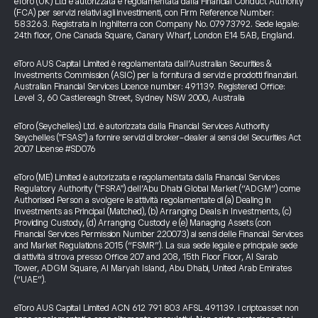
eToro (UK) Ltd è autorizzata e regolamentata dalla Financial Conduct Authority
(FCA) per servizi relativi agli investimenti, con Firm Reference Number:
583263. Registrata in Inghilterra con Company No. 07973792. Sede legale:
24th floor, One Canada Square, Canary Wharf, London E14 5AB, England.
eToro AUS Capital Limited è regolamentata dall’Australian Securities &
Investments Commission (ASIC) per la fornitura di servizi e prodotti finanziari.
Australian Financial Services Licence number: 491139. Registered Office:
Level 3, 60 Castlereagh Street, Sydney NSW 2000, Australia
eToro (Seychelles) Ltd. è autorizzata dalla Financial Services Authority
Seychelles ("FSAS") a fornire servizi di broker-dealer ai sensi del Securities Act
2007 License #SD076
eToro (ME) Limited è autorizzata e regolamentata dalla Financial Services
Regulatory Authority ("FSRA") dell’Abu Dhabi Global Market (“ADGM”) come
Authorised Person a svolgere le attività regolamentate di (a) Dealing in
Investments as Principal (Matched), (b) Arranging Deals in Investments, (c)
Providing Custody, (d) Arranging Custody e (e) Managing Assets (con
Financial Services Permission Number 220073) ai sensi delle Financial Services
and Market Regulations 2015 (“FSMR”). La sua sede legale e principale sede
di attività si trova presso Office 207 and 208, 15th Floor Floor, Al Sarab
Tower, ADGM Square, Al Maryah Island, Abu Dhabi, United Arab Emirates
(“UAE”).
eToro AUS Capital Limited ACN 612 791 803 AFSL 491139. I criptoasset non