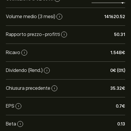
Volume medio (3 mesi)
141620.52
i
Rapporto prezzo-profitti
50.31
i
Ricavo
1.54B‎€‎
i
Dividendo (Rend.)
0‎€‎ (0%)
i
Chiusura precedente
35.32‎€‎
i
EPS
0.7‎€‎
i
Beta
0.13
i