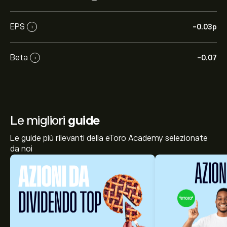
EPS
-0.03‎p‎
i
Beta
-0.07
i
Le migliori
guide
Le guide più rilevanti della eToro Academy selezionate
da noi