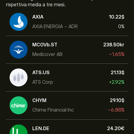
rispettiva media a tre mesi.
AXIA
10.22‎$‎
AXIA ENERGIA - ADR
0%
MCOVb.ST
238.50‎kr‎
Medicover AB
-1.65%
ATS.US
21.13‎$‎
ATS Corp
+2.92%
CHYM
29.10‎$‎
Chime Financial Inc
-6.88%
LEN.DE
24.20‎€‎