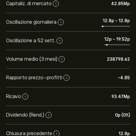
Capitaliz. di mercato
42.85M‎p‎
i
12.8‎p‎
-
12.8‎p‎
Oscillazione giornaliera
i
12‎p‎
-
19.52‎p‎
Oscillazione a 52 sett.
i
Volume medio (3 mesi)
238798.62
i
Rapporto prezzo-profitti
-4.85
i
Ricavo
93.47M‎p‎
i
Dividendo (Rend.)
0‎p‎ (0%)
i
Chiusura precedente
12.8‎p‎
i