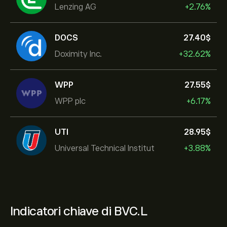
Lenzing AG
+2.76%
DOCS
27.40‎$‎
Doximity Inc.
+32.62%
WPP
27.55‎$‎
WPP plc
+6.17%
UTI
28.95‎$‎
Universal Technical Institut
+3.88%
Indicatori chiave di BVC.L