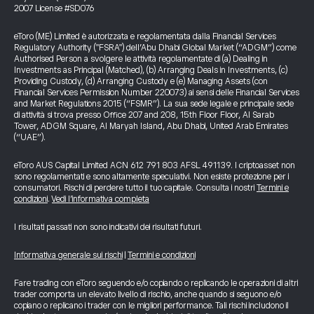
2007 License #SD076
eToro (ME) Limited è autorizzata e regolamentata dalla Financial Services
Regulatory Authority ("FSRA") dell’Abu Dhabi Global Market (“ADGM”) come
Authorised Person a svolgere le attività regolamentate di (a) Dealing in
Investments as Principal (Matched), (b) Arranging Deals in Investments, (c)
Providing Custody, (d) Arranging Custody e (e) Managing Assets (con
Financial Services Permission Number 220073) ai sensi delle Financial Services
and Market Regulations 2015 (“FSMR”). La sua sede legale e principale sede
di attività si trova presso Office 207 and 208, 15th Floor Floor, Al Sarab
Tower, ADGM Square, Al Maryah Island, Abu Dhabi, United Arab Emirates
(“UAE”).
eToro AUS Capital Limited ACN 612 791 803 AFSL 491139. I criptoasset non
sono regolamentati e sono altamente speculativi. Non esiste protezione per i
consumatori. Rischi di perdere tutto il tuo capitale. Consulta i nostri
Termini e
condizioni
.
Vedi l’informativa completa
I risultati passati non sono indicativi dei risultati futuri.
Informativa generale sui rischi
|
Termini e condizioni
Fare trading con eToro seguendo e/o copiando o replicando le operazioni di altri
trader comporta un elevato livello di rischio, anche quando si seguono e/o
copiano o replicano i trader con le migliori performance. Tali rischi includono il