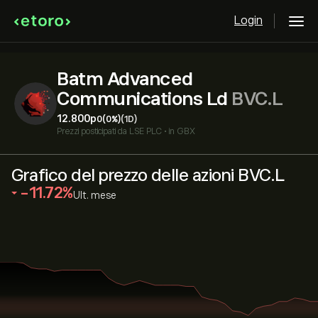
Login
Batm Advanced
Communications Ld
BVC.L
12.800‎p‎
0
(0%)
(1D)
Prezzi posticipati da
LSE PLC
•
in GBX
Grafico del prezzo delle azioni BVC.L
‎-11.72‎
Ult. mese