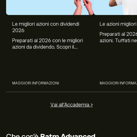
Le migliori azioni con dividendi
Le azioni migliori
2026
Preparati al 2026
Preparati al 2026 con le migliori
azioni. Tuffati ne
azioni da dividendo. Scopri il
Banco BPM, Ama
potenziale di J&J, Chevron,
TSMC, Costco e El
Coca-Cola, Verizon, Eni, A2A
all’analisi espert
con l’analisi esperta di eToro.
MAGGIORI INFORMAZIONI
MAGGIORI INFORMA
Vai all'Accademia >
Che cos'è
Batm Advanced