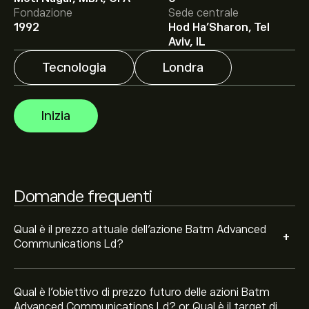
Fondazione
Sede centrale
1992
Hod Ha'Sharon, Tel
Il target di prezzo medio per le azioni Batm Advanced
Aviv, IL
Communications Ld è di 12.800‎p‎.
Iscriviti
su eToro per
Tecnologia
Londra
previsioni dettagliate degli analisti e obiettivi di prezzo.
Gli analisti offrono previsioni per le azioni Batm
Inizia
Advanced Communications Ld basate su tendenze di
mercato, rapporti finanziari e crescita prevista.
Consulta le previsioni recenti per i futuri movimenti dei
prezzi.
La capitalizzazione di mercato di Batm Advanced
Communications Ld è 42.85M‎p‎
Domande frequenti
Qual è il prezzo attuale dell'azione Batm Advanced
+
Communications Ld?
Qual è l'obiettivo di prezzo futuro delle azioni Batm
Advanced Communications Ld? or Qual è il target di