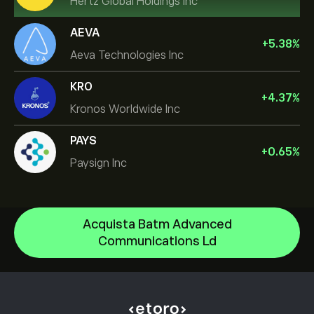
Hertz Global Holdings Inc
AEVA
+
5.38
%
Aeva Technologies Inc
KRO
+
4.37
%
Kronos Worldwide Inc
PAYS
+
0.65
%
Paysign Inc
Acquista Batm Advanced
NVIDIA Corporation
Communications Ld
Amazon.com Inc
Centro assistenza
Microsoft
Come depositare
Come funziona il CopyTrading
Apple
Come prelevare