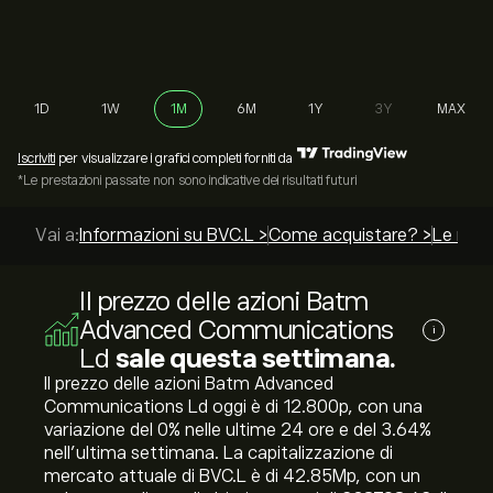
1D
1W
1M
6M
1Y
3Y
MAX
Iscriviti
per visualizzare i grafici completi forniti da
*Le prestazioni passate non sono indicative dei risultati futuri
Vai a:
Informazioni su BVC.L >
Come acquistare? >
Le migli
Il prezzo delle azioni Batm
Advanced Communications
i
Ld
sale questa settimana.
Il prezzo delle azioni Batm Advanced
Communications Ld oggi è di 12.800‎p‎, con una
variazione del ‎0‎% nelle ultime 24 ore e del ‎3.64‎%
nell'ultima settimana. La capitalizzazione di
mercato attuale di BVC.L è di 42.85M‎p‎, con un