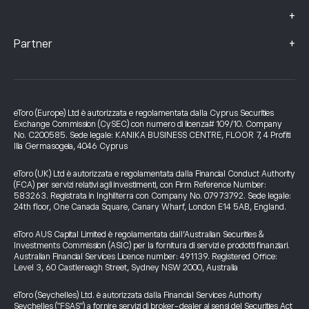
+
+
Partner
eToro (Europe) Ltd è autorizzata e regolamentata dalla Cyprus Securities
Exchange Commission (CySEC) con numero di licenza# 109/10. Company
No. C200585. Sede legale: KANIKA BUSINESS CENTRE, FLOOR 7, 4 Profiti
Ilia Germasogeia, 4046 Cyprus
eToro (UK) Ltd è autorizzata e regolamentata dalla Financial Conduct Authority
(FCA) per servizi relativi agli investimenti, con Firm Reference Number:
583263. Registrata in Inghilterra con Company No. 07973792. Sede legale:
24th floor, One Canada Square, Canary Wharf, London E14 5AB, England.
eToro AUS Capital Limited è regolamentata dall’Australian Securities &
Investments Commission (ASIC) per la fornitura di servizi e prodotti finanziari.
Australian Financial Services Licence number: 491139. Registered Office:
Level 3, 60 Castlereagh Street, Sydney NSW 2000, Australia
eToro (Seychelles) Ltd. è autorizzata dalla Financial Services Authority
Seychelles ("FSAS") a fornire servizi di broker-dealer ai sensi del Securities Act