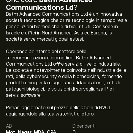
Communications Ld
?
Batm Advanced Communications Ltd è un'innovativa
società tecnologica che offre tecnologie in tempo reale
per soluzioni biomediche e di bio-rifiuti. Con sede in
Israele e uffici in Nord America, Asia ed Europa, la
società serve mercati globali estesi.
Operando all'interno del settore delle
telecomunicazioni e biomedico, Batm Advanced
Communications Ltd offre servizi di livello industriale.
La società è notevolmente coinvolta nell'industria delle
reti, della cybersecurity e della biomedicina, fornendo
prodotti unici per la diagnostica di laboratorio, i rifiuti
patogeni biologici, le soluzioni di sorveglianza IP e i
servizi software.
Rimani aggiornato sul prezzo delle azioni di BVC.L
Il prezzo attuale delle azioni BVC.L è di 12.800‎p‎.
aggiungendole alla tua watchlist di eToro.
AD
Dipendenti
Moti Nagar, MBA, CPA
0