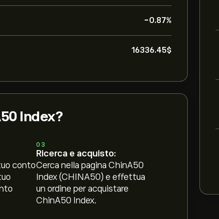
-0.87%
16336.45‎$‎
A50 Index?
03
Ricerca e acquisto:
tuo conto
Cerca nella pagina ChinA50
tuo
Index (CHINA50) e effettua
nto
un ordine per acquistare
ChinA50 Index.