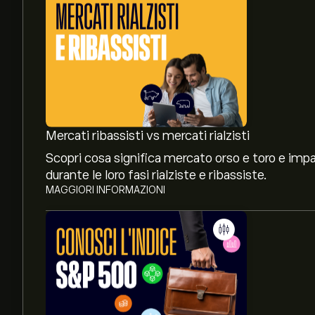
Mercati ribassisti vs mercati rialzisti
Scopri cosa significa mercato orso e toro e impar
durante le loro fasi rialziste e ribassiste.
MAGGIORI INFORMAZIONI
Il prezzo attuale di CHINA50 è 15,100.05‎$‎