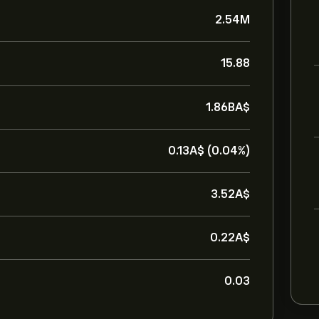
2.54M
15.88
1.86B‎A$‎
0.13‎A$‎ (0.04%)
3.52‎A$‎
0.22‎A$‎
0.03