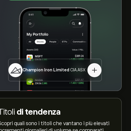
Champion Iron Limited
CIA.ASX
Titoli
di tendenza
Scopri quali sono i titoli che vantano i più elevati
incrementi giornalieri di volume se comparati