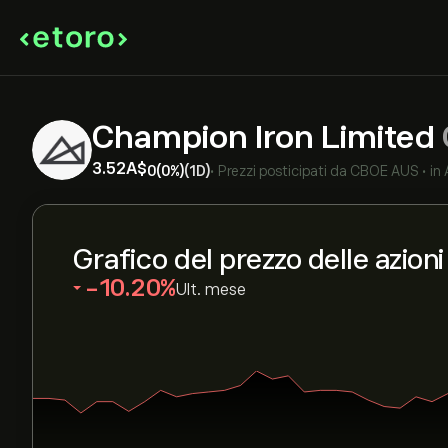
Champion Iron Limited
3.52‎A$‎
0
(0%)
(1D)
•
Prezzi posticipati da
CBOE AUS
•
in
Grafico del prezzo delle azion
‎-10.20‎
Ult. mese