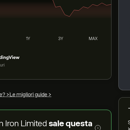
1Y
3Y
MAX
uri
e? >
Le migliori guide >
on Iron Limited
sale questa
i