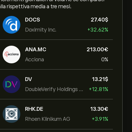
alla rispettiva media a tre mesi.
DOCS
27.40‎$‎
Doximity Inc.
+32.62%
ANA.MC
213.00‎€‎
Acciona
0%
DV
13.21‎$‎
DoubleVerify Holdings Inc
+12.81%
RHK.DE
13.30‎€‎
Rhoen Klinikum AG
+3.91%