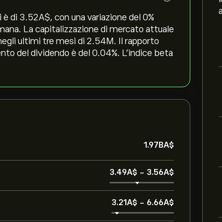
è di 3.52‎A$‎, con una variazione del ‎0‎%
timana. La capitalizzazione di mercato attuale
egli ultimi tre mesi di 2.54M. Il rapporto
ento del dividendo è del 0.04%. L'indice beta
1.97B‎A$‎
3.49‎A$‎
-
3.56‎A$‎
3.21‎A$‎
-
6.66‎A$‎