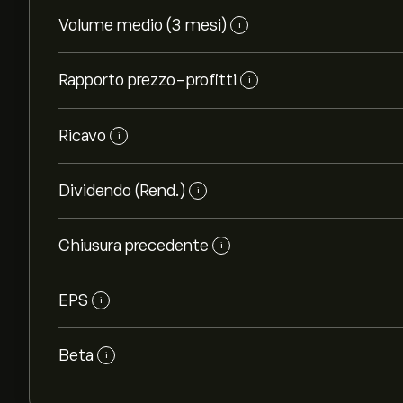
Volume medio (3 mesi)
i
Rapporto prezzo-profitti
i
Ricavo
i
Dividendo (Rend.)
i
Chiusura precedente
i
EPS
i
Beta
i