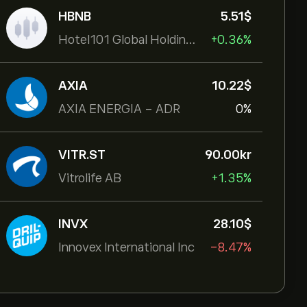
HBNB
5.51‎$‎
Hotel101 Global Holdings Corp
+0.36%
AXIA
10.22‎$‎
AXIA ENERGIA - ADR
0%
VITR.ST
90.00‎kr‎
Vitrolife AB
+1.35%
INVX
28.10‎$‎
Innovex International Inc
-8.47%