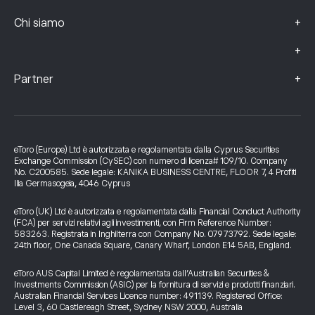
+
Chi siamo
+
+
Partner
eToro (Europe) Ltd è autorizzata e regolamentata dalla Cyprus Securities
Exchange Commission (CySEC) con numero di licenza# 109/10. Company
No. C200585. Sede legale: KANIKA BUSINESS CENTRE, FLOOR 7, 4 Profiti
Ilia Germasogeia, 4046 Cyprus
eToro (UK) Ltd è autorizzata e regolamentata dalla Financial Conduct Authority
(FCA) per servizi relativi agli investimenti, con Firm Reference Number:
583263. Registrata in Inghilterra con Company No. 07973792. Sede legale:
24th floor, One Canada Square, Canary Wharf, London E14 5AB, England.
eToro AUS Capital Limited è regolamentata dall’Australian Securities &
Investments Commission (ASIC) per la fornitura di servizi e prodotti finanziari.
Australian Financial Services Licence number: 491139. Registered Office:
Level 3, 60 Castlereagh Street, Sydney NSW 2000, Australia