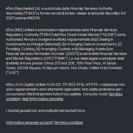
eToro (Seychelles) Ltd. è autorizzata dalla Financial Services Authority
Seychelles ("FSAS") a fornire servizi di broker-dealer ai sensi del Securities Act
2007 License #SD076
eToro (ME) Limited è autorizzata e regolamentata dalla Financial Services
Regulatory Authority ("FSRA") dell’Abu Dhabi Global Market (“ADGM”) come
Authorised Person a svolgere le attività regolamentate di (a) Dealing in
Investments as Principal (Matched), (b) Arranging Deals in Investments, (c)
Providing Custody, (d) Arranging Custody e (e) Managing Assets (con
Financial Services Permission Number 220073) ai sensi delle Financial Services
and Market Regulations 2015 (“FSMR”). La sua sede legale e principale sede
di attività si trova presso Office 207 and 208, 15th Floor Floor, Al Sarab
Tower, ADGM Square, Al Maryah Island, Abu Dhabi, United Arab Emirates
(“UAE”).
eToro AUS Capital Limited ACN 612 791 803 AFSL 491139. I criptoasset non
sono regolamentati e sono altamente speculativi. Non esiste protezione per i
consumatori. Rischi di perdere tutto il tuo capitale. Consulta i nostri
Termini e
condizioni
.
Vedi l’informativa completa
I risultati passati non sono indicativi dei risultati futuri.
Informativa generale sui rischi
|
Termini e condizioni