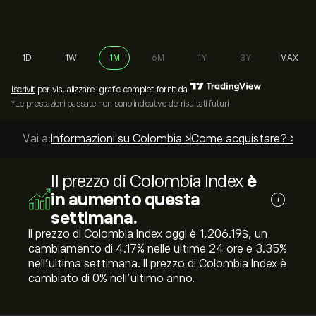
1D
1W
1M
6M
1Y
3Y
MAX
Iscriviti
per visualizzare i grafici completi forniti da
*Le prestazioni passate non sono indicative dei risultati futuri
Vai a:
Informazioni su Colombia >
Come acquistare? >
Le m
Il prezzo di Colombia Index
è
in aumento questa
i
settimana.
Il prezzo di Colombia Index oggi è 1,206.19‎$‎, un
cambiamento di ‎4.17‎% nelle ultime 24 ore e ‎3.35‎%
nell'ultima settimana. Il prezzo di Colombia Index è
cambiato di ‎0‎% nell'ultimo anno.