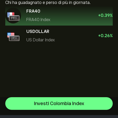
Chi ha guadagnato e perso di più in giornata.
FRA40
+
0.39
%
FRA40 Index
USDOLLAR
+
0.26
%
US Dollar Index
US Dollar Index
Investi Colombia Index
S&P500 Index
Centro assistenza
NASDAQ100 Index