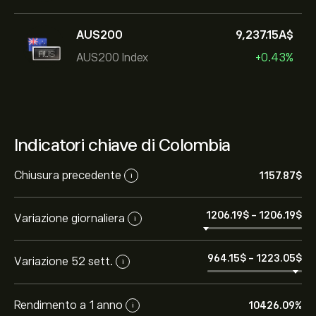
AUS200
9,237.15‎A$‎
AUS200 Index
+0.43%
Indicatori chiave di Colombia
Chiusura precedente
1157.87‎$‎
i
1206.19‎$‎
-
1206.19‎$‎
Variazione giornaliera
i
964.15‎$‎
-
1223.05‎$‎
Variazione 52 sett.
i
Rendimento a 1 anno
10426.09%
i