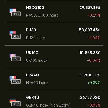
NSDQ100
29,357.89‎$‎
NASDAQ100 Index
-0.29%
DJ30
53,837.45‎$‎
DJ30 Index
-1.04%
UK100
10,858.38‎£‎
UK100 Index
-0.04%
FRA40
8,704.30‎€‎
FRA40 Index
+0.39%
GER40
26,167.02‎€‎
GER40 Index (Non Expiry)
-0.05%