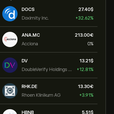
DOCS
27.40‎$‎
Doximity Inc.
+32.62%
ANA.MC
213.00‎€‎
Acciona
0%
DV
13.21‎$‎
DoubleVerify Holdings Inc
+12.81%
RHK.DE
13.30‎€‎
Rhoen Klinikum AG
+3.91%
HBNB
5.51‎$‎