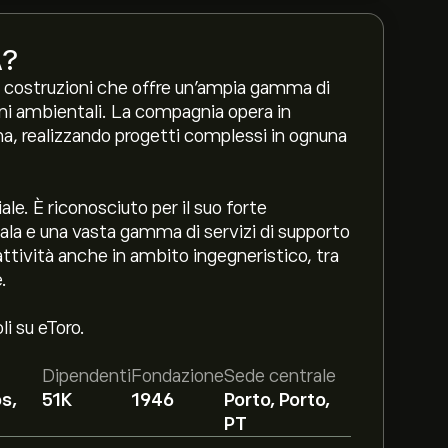
A
?
e costruzioni che offre un'ampia gamma di
ioni ambientali. La compagnia opera in
na, realizzando progetti complessi in ognuna
ale. È riconosciuto per il suo forte
scala e una vasta gamma di servizi di supporto
 attività anche in ambito ingegneristico, tra
.
li su eToro.
Dipendenti
Fondazione
Sede centrale
s,
51K
1946
Porto, Porto,
PT