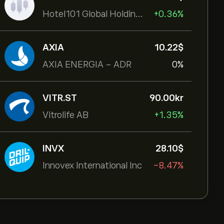
Hotel101 Global Holdings Corp
+0.36%
AXIA
10.22‎$‎
AXIA ENERGIA - ADR
0%
VITR.ST
90.00‎kr‎
Vitrolife AB
+1.35%
INVX
28.10‎$‎
Innovex International Inc
-8.47%