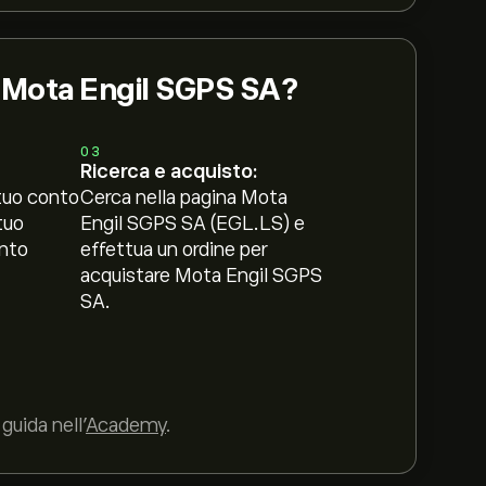
i Mota Engil SGPS SA?
03
Ricerca e acquisto:
tuo conto
Cerca nella pagina Mota
tuo
Engil SGPS SA (EGL.LS) e
nto
effettua un ordine per
acquistare Mota Engil SGPS
SA.
guida nell’
Academy
.