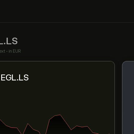
L.LS
ext
•
in EUR
i EGL.LS