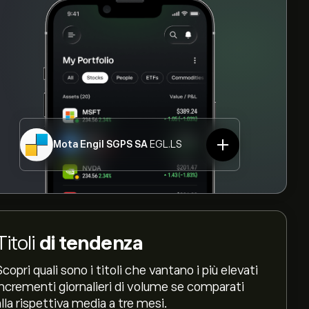
Mota Engil SGPS SA
EGL.LS
Titoli
di tendenza
Scopri quali sono i titoli che vantano i più elevati
incrementi giornalieri di volume se comparati
alla rispettiva media a tre mesi.