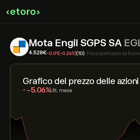
Mota Engil SGPS SA
EG
4.528‎€‎
-0.01
(-0.26%)
(1D)
•
Prezzi posticipati da
Euron
Grafico del prezzo delle azion
‎-5.06‎
Ult. mese