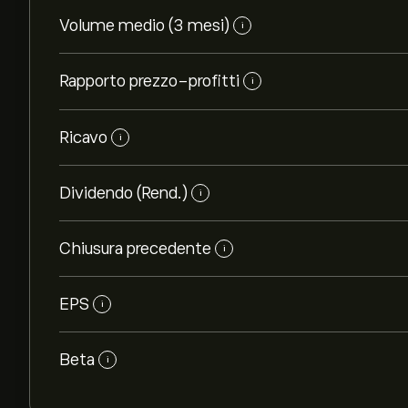
Volume medio (3 mesi)
i
Rapporto prezzo-profitti
i
Ricavo
i
Dividendo (Rend.)
i
Chiusura precedente
i
EPS
i
Beta
i