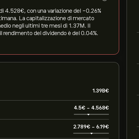
i 4.528‎€‎, con una variazione del ‎-0.26‎%
ttimana. La capitalizzazione di mercato
dio negli ultimi tre mesi di 1.37M. Il
 il rendimento del dividendo è del 0.04%.
1.39B‎€‎
4.5‎€‎
-
4.568‎€‎
2.789‎€‎
-
6.19‎€‎