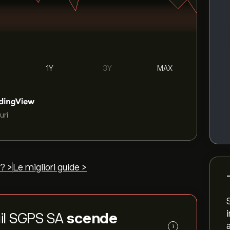
1Y
3Y
MAX
uri
? >
Le migliori guide >
ngil SGPS SA
scende
i