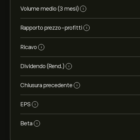
Volume medio (3 mesi)
i
Rapporto prezzo-profitti
i
Ricavo
i
Dividendo (Rend.)
i
Chiusura precedente
i
EPS
i
Beta
i