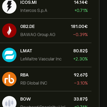
ICOS.MI
14.14‎€‎
Intercos S.p.A
+0.71%
0B2.DE
181.00‎€‎
BAWAG Group AG
-0.39%
LMAT
80.82‎$‎
LeMaitre Vascular Inc
+2.30%
RBA
92.67‎$‎
RB Global INC
-3.10%
BOW
33.87‎$‎