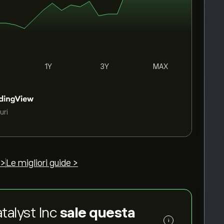
1Y
3Y
MAX
uri
 >
Le migliori guide >
atalyst Inc
sale questa
i