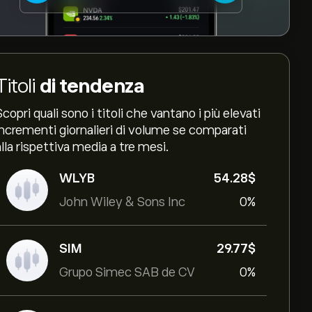
Titoli
di tendenza
Scopri quali sono i titoli che vantano i più elevati
incrementi giornalieri di volume se comparati
alla rispettiva media a tre mesi.
WLYB
54.28‎$‎
John Wiley & Sons Inc
0%
SIM
29.77‎$‎
Grupo Simec SAB de CV
0%