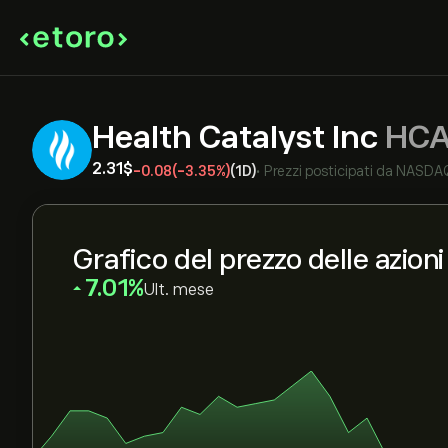
Health Catalyst Inc
HCA
2.31‎$‎
-0.08
(-3.35%)
(1D)
•
Prezzi posticipati da
NASDA
Grafico del prezzo delle azion
‎7.01‎
Ult. mese