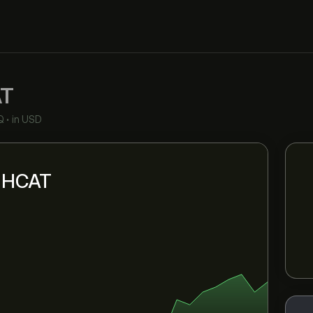
T
Q
•
in USD
i HCAT