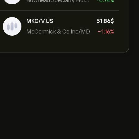
Bowhead Specialty Holdings Inc
+0.74%
MKC/V.US
51.86‎$‎
McCormick & Co Inc/MD
-1.16%