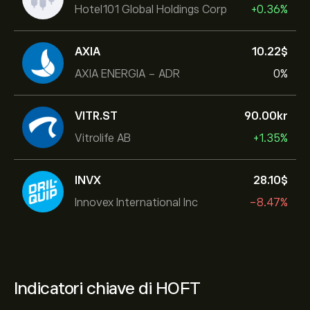
Hotel101 Global Holdings Corp
+0.36%
AXIA
10.22‎$‎
AXIA ENERGIA - ADR
0%
VITR.ST
90.00‎kr‎
Vitrolife AB
+1.35%
INVX
28.10‎$‎
Innovex International Inc
-8.47%
Indicatori chiave di HOFT