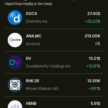
rispettiva media a tre mesi.
DOCS
27.40‎$‎
Doximity Inc.
+32.62%
ANA.MC
213.00‎€‎
Acciona
0%
DV
13.21‎$‎
DoubleVerify Holdings Inc
+12.81%
RHK.DE
13.30‎€‎
Rhoen Klinikum AG
+3.91%
HBNB
5.51‎$‎