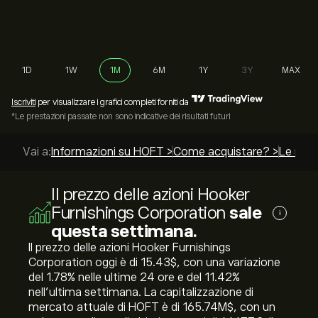
1D
1W
1M
6M
1Y
3Y
MAX
Iscriviti
per visualizzare i grafici completi forniti da
*Le prestazioni passate non sono indicative dei risultati futuri
Vai a:
Informazioni su HOFT >
Come acquistare? >
Le migli
Il prezzo delle azioni Hooker
Furnishings Corporation
sale
i
questa settimana.
Il prezzo delle azioni Hooker Furnishings
Corporation oggi è di 15.43‎$‎, con una variazione
del ‎1.78‎% nelle ultime 24 ore e del ‎11.42‎%
nell'ultima settimana. La capitalizzazione di
mercato attuale di HOFT è di 165.74M‎$‎, con un