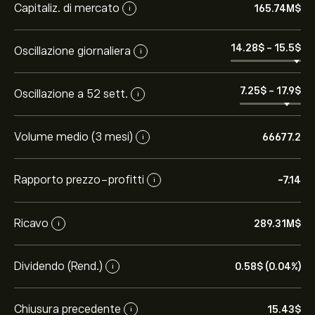
Capitaliz. di mercato
165.74M‎$‎
i
14.28‎$‎
-
15.5‎$‎
Oscillazione giornaliera
i
7.25‎$‎
-
17.9‎$‎
Oscillazione a 52 sett.
i
Volume medio (3 mesi)
66677.2
i
Rapporto prezzo-profitti
-7.14
i
Ricavo
289.31M‎$‎
i
Dividendo (Rend.)
0.58‎$‎ (0.04%)
i
Chiusura precedente
15.43‎$‎
i