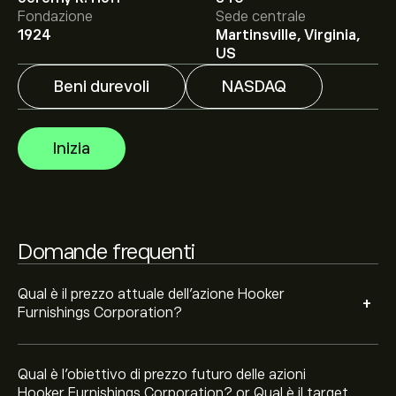
Fondazione
Sede centrale
1924
Martinsville, Virginia,
Il target di prezzo medio per le azioni Hooker
US
Furnishings Corporation è di 15.43‎$‎.
Iscriviti
su eToro
Beni durevoli
NASDAQ
per previsioni dettagliate degli analisti e obiettivi di
prezzo.
Gli analisti offrono previsioni per le azioni Hooker
Inizia
Furnishings Corporation basate su tendenze di
mercato, rapporti finanziari e crescita prevista.
Consulta le previsioni recenti per i futuri movimenti dei
prezzi.
La capitalizzazione di mercato di Hooker Furnishings
Corporation è 165.74M‎$‎
Domande frequenti
Qual è il prezzo attuale dell'azione Hooker
+
Furnishings Corporation?
Qual è l'obiettivo di prezzo futuro delle azioni
Hooker Furnishings Corporation? or Qual è il target