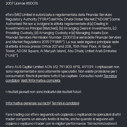
2007 License #SD076
eToro (ME) Limited è autorizzata e regolamentata dalla Financial Services
Regulatory Authority ("FSRA") dell’Abu Dhabi Global Market (“ADGM”) come
Authorised Person a svolgere le attività regolamentate di (a) Dealing in
Investments as Principal (Matched), (b) Arranging Deals in Investments, (c)
Providing Custody, (d) Arranging Custody e (e) Managing Assets (con
Financial Services Permission Number 220073) ai sensi delle Financial Services
and Market Regulations 2015 (“FSMR”). La sua sede legale e principale sede
di attività si trova presso Office 207 and 208, 15th Floor Floor, Al Sarab
Tower, ADGM Square, Al Maryah Island, Abu Dhabi, United Arab Emirates
(“UAE”).
eToro AUS Capital Limited ACN 612 791 803 AFSL 491139. I criptoasset non
sono regolamentati e sono altamente speculativi. Non esiste protezione per i
consumatori. Rischi di perdere tutto il tuo capitale. Consulta i nostri
Termini e
condizioni
.
Vedi l’informativa completa
I risultati passati non sono indicativi dei risultati futuri.
Informativa generale sui rischi
|
Termini e condizioni
Fare trading con eToro seguendo e/o copiando o replicando le operazioni di altri
trader comporta un elevato livello di rischio, anche quando si seguono e/o
copiano o replicano i trader con le migliori performance. Tali rischi includono il