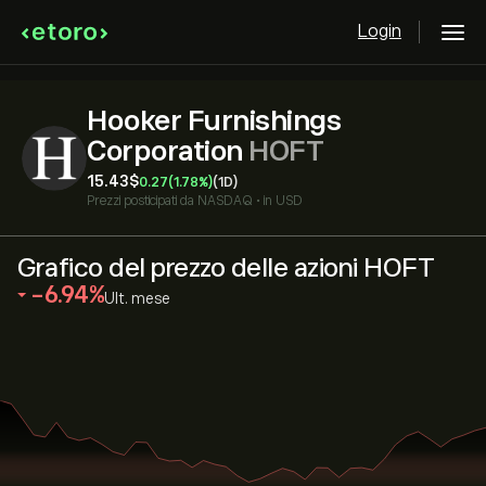
Login
Hooker Furnishings
Corporation
HOFT
15.43‎$‎
0.27
(1.78%)
(1D)
Prezzi posticipati da
NASDAQ
•
in USD
Grafico del prezzo delle azioni HOFT
‎-6.94‎
Ult. mese