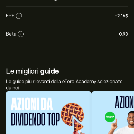
EPS
-2.16‎$‎
i
Beta
0.93
i
Le migliori
guide
Le guide più rilevanti della eToro Academy selezionate
da noi