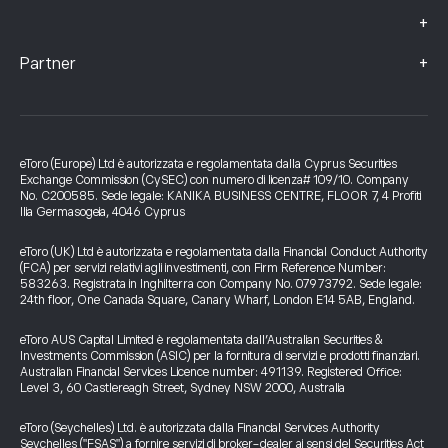
+
+
Partner
eToro (Europe) Ltd è autorizzata e regolamentata dalla Cyprus Securities
Exchange Commission (CySEC) con numero di licenza# 109/10. Company
No. C200585. Sede legale: KANIKA BUSINESS CENTRE, FLOOR 7, 4 Profiti
Ilia Germasogeia, 4046 Cyprus
eToro (UK) Ltd è autorizzata e regolamentata dalla Financial Conduct Authority
(FCA) per servizi relativi agli investimenti, con Firm Reference Number:
583263. Registrata in Inghilterra con Company No. 07973792. Sede legale:
24th floor, One Canada Square, Canary Wharf, London E14 5AB, England.
eToro AUS Capital Limited è regolamentata dall’Australian Securities &
Investments Commission (ASIC) per la fornitura di servizi e prodotti finanziari.
Australian Financial Services Licence number: 491139. Registered Office:
Level 3, 60 Castlereagh Street, Sydney NSW 2000, Australia
eToro (Seychelles) Ltd. è autorizzata dalla Financial Services Authority
Seychelles ("FSAS") a fornire servizi di broker-dealer ai sensi del Securities Act