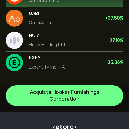
QuinStreet Inc
OABI
+
37.50
%
OmniAb Inc
HUIZ
+
37.18
%
Huize Holding Ltd
EXFY
+
35.86
%
Expensify Inc - A
Acquista Hooker Furnishings
Celestica Inc
Corporation
Apple
Centro assistenza
Alphabet
Come depositare
Come funziona il CopyTrading
Meta Platforms Inc
Come prelevare