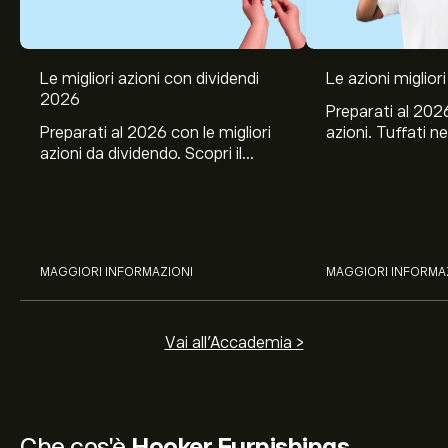
Le migliori azioni con dividendi
Le azioni migliori
2026
Preparati al 2026
Preparati al 2026 con le migliori
azioni. Tuffati ne
azioni da dividendo. Scopri il
Banco BPM, Ama
potenziale di J&J, Chevron,
TSMC, Costco e El
Coca-Cola, Verizon, Eni, A2A
all’analisi espert
con l’analisi esperta di eToro.
MAGGIORI INFORMAZIONI
MAGGIORI INFORMA
Vai all'Accademia >
Che cos'è
Hooker Furnishings