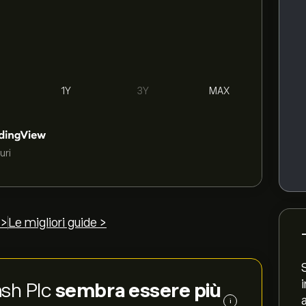
1Y
3Y
MAX
uri
 >
Le migliori guide >
tash Plc
sembra essere più
i