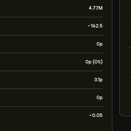
4.77M
-162.5
0‎p‎
0‎p‎ (0%)
3.1‎p‎
0‎p‎
-0.05