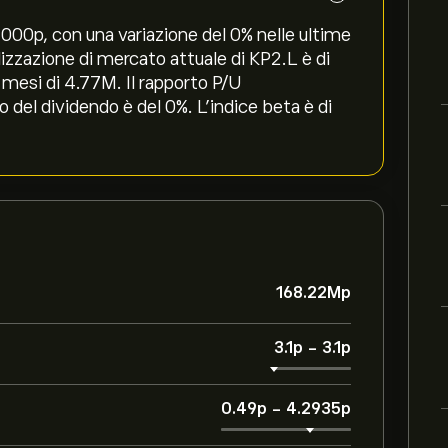
000‎p‎, con una variazione del ‎0‎% nelle ultime
alizzazione di mercato attuale di KP2.L è di
 mesi di 4.77M. Il rapporto P/U
o del dividendo è del 0%. L'indice beta è di
168.22M‎p‎
3.1‎p‎
-
3.1‎p‎
0.49‎p‎
-
4.2935‎p‎