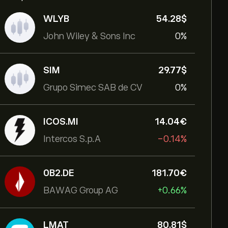
WLYB
54.28‎$‎
John Wiley & Sons Inc
0%
SIM
29.77‎$‎
Grupo Simec SAB de CV
0%
ICOS.MI
14.04‎€‎
Intercos S.p.A
-0.14%
0B2.DE
181.70‎€‎
BAWAG Group AG
+0.66%
LMAT
80.81‎$‎