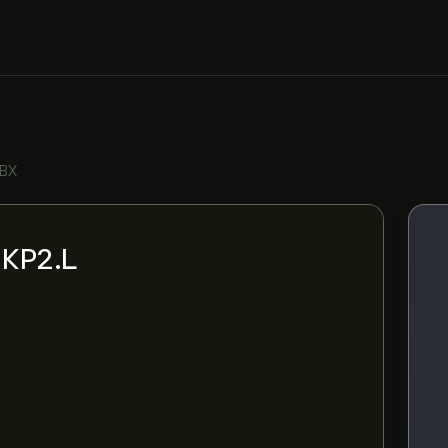
GBX
i KP2.L