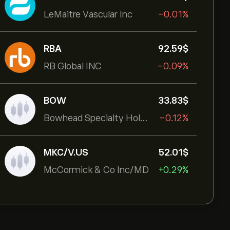
LeMaitre Vascular Inc
-0.01%
RBA
92.59‎$‎
RB Global INC
-0.09%
BOW
33.83‎$‎
Bowhead Specialty Holdings Inc
-0.12%
MKC/V.US
52.01‎$‎
McCormick & Co Inc/MD
+0.29%