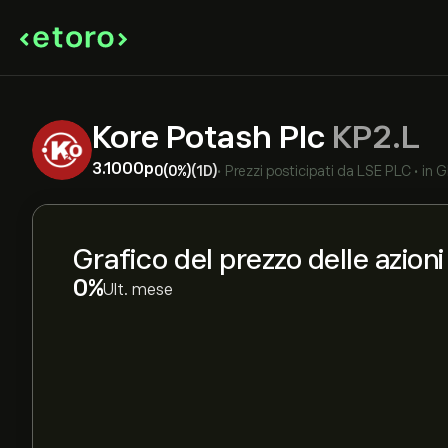
Kore Potash Plc
KP2.L
3.1000‎p‎
0
(0%)
(1D)
•
Prezzi posticipati da
LSE PLC
•
in 
Grafico del prezzo delle azion
‎0‎
Ult. mese