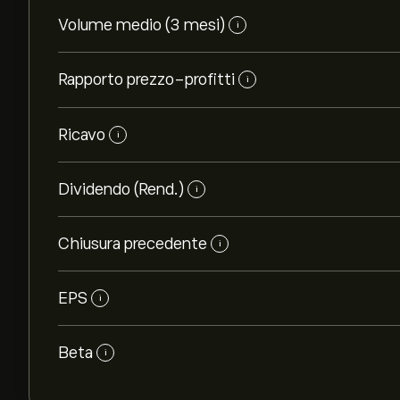
Volume medio (3 mesi)
i
Rapporto prezzo-profitti
i
Ricavo
i
Dividendo (Rend.)
i
Chiusura precedente
i
EPS
i
Beta
i