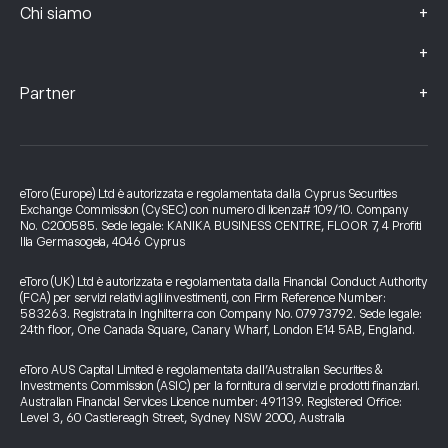
+
Chi siamo
+
+
Partner
eToro (Europe) Ltd è autorizzata e regolamentata dalla Cyprus Securities
Exchange Commission (CySEC) con numero di licenza# 109/10. Company
No. C200585. Sede legale: KANIKA BUSINESS CENTRE, FLOOR 7, 4 Profiti
Ilia Germasogeia, 4046 Cyprus
eToro (UK) Ltd è autorizzata e regolamentata dalla Financial Conduct Authority
(FCA) per servizi relativi agli investimenti, con Firm Reference Number:
583263. Registrata in Inghilterra con Company No. 07973792. Sede legale:
24th floor, One Canada Square, Canary Wharf, London E14 5AB, England.
eToro AUS Capital Limited è regolamentata dall’Australian Securities &
Investments Commission (ASIC) per la fornitura di servizi e prodotti finanziari.
Australian Financial Services Licence number: 491139. Registered Office:
Level 3, 60 Castlereagh Street, Sydney NSW 2000, Australia