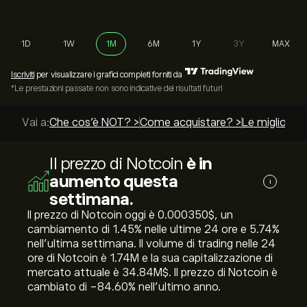
1D
1W
1M
6M
1Y
3Y
MAX
Iscriviti
per visualizzare i grafici completi forniti da
*Le prestazioni passate non sono indicative dei risultati futuri
Vai a:
Che cos'è NOT? >
Come acquistare? >
Le migliori g
Il prezzo di Notcoin
è in
aumento questa
i
settimana.
Il prezzo di Notcoin oggi è 0.000350‎$‎, un
cambiamento di ‎1.45‎% nelle ultime 24 ore e ‎5.74‎%
nell'ultima settimana. Il volume di trading nelle 24
ore di Notcoin è 1.74M e la sua capitalizzazione di
mercato attuale è 34.84M‎$‎. Il prezzo di Notcoin è
cambiato di ‎-84.60‎% nell'ultimo anno.