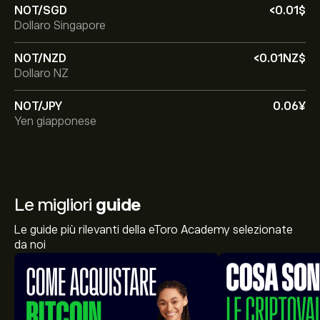
NOT/SGD
‎<‎0.01‎$‎
Dollaro Singapore
NOT/NZD
‎<‎0.01‎NZ$‎
Dollaro NZ
NOT/JPY
0.06‎¥‎
Yen giapponese
Le migliori
guide
Le guide più rilevanti della eToro Academy selezionate
da noi