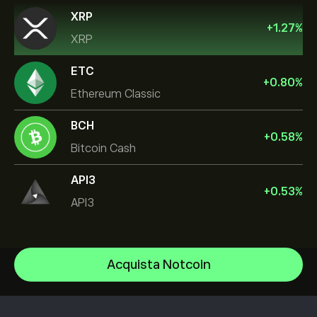
XRP
+
1.27
%
XRP
ETC
+
0.80
%
Ethereum Classic
BCH
+
0.58
%
Bitcoin Cash
API3
+
0.53
%
API3
Bitcoin
Acquista Notcoin
Ethereum
Centro assistenza
Bitcoin Cash
Come depositare