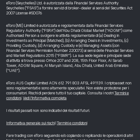
eToro (Seychelles) Ltd. è autorizzata dalla Financial Services Authority
Seychelles ("FSAS") a fornire servizi di broker-dealer ai sensi del Securities Act
2007 License #SD076
eToro (ME) Limited è autorizzata e regolamentata dalla Financial Services
Regulatory Authority ("FSRA") dell’Abu Dhabi Global Market (“ADGM”) come
Authorised Person a svolgere le attività regolamentate di (a) Dealing in
Investments as Principal (Matched), (b) Arranging Deals in Investments, (c)
Providing Custody, (d) Arranging Custody e (e) Managing Assets (con
Financial Services Permission Number 220073) ai sensi delle Financial Services
and Market Regulations 2015 (“FSMR”). La sua sede legale e principale sede
di attività si trova presso Office 207 and 208, 15th Floor Floor, Al Sarab
Tower, ADGM Square, Al Maryah Island, Abu Dhabi, United Arab Emirates
(“UAE”).
eToro AUS Capital Limited ACN 612 791 803 AFSL 491139. I criptoasset non
sono regolamentati e sono altamente speculativi. Non esiste protezione per i
consumatori. Rischi di perdere tutto il tuo capitale. Consulta i nostri
Termini e
condizioni
.
Vedi l’informativa completa
I risultati passati non sono indicativi dei risultati futuri.
Informativa generale sui rischi
|
Termini e condizioni
Fare trading con eToro seguendo e/o copiando o replicando le operazioni di altri