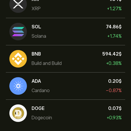
XRP
+1.27%
SOL
74.86‎$‎
Solana
+1.74%
BNB
594.42‎$‎
Build and Build
+0.38%
ADA
0.20‎$‎
Cardano
-0.87%
DOGE
0.07‎$‎
Dogecoin
+0.93%