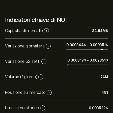
Indicatori chiave di NOT
Capitaliz. di mercato
34.84M‎$‎
i
0.000344‎$‎
-
0.000351‎$‎
Variazione giornaliera
i
0.000319‎$‎
-
0.002351‎$‎
Variazione 52 sett.
i
Volume (1 giorno)
1.74M
i
Posizione sul mercato
451
i
Il massimo storico
0.003529‎$‎
i