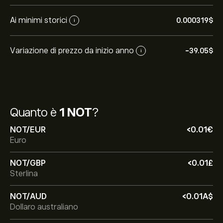
Ai minimi storici
0.000319‎$‎
i
Variazione di prezzo da inizio anno
-39.05‎$‎
i
Quanto è
1 NOT
?
NOT/EUR
‎<‎0.01‎€‎
Euro
NOT/GBP
‎<‎0.01‎£‎
Sterlina
NOT/AUD
‎<‎0.01‎A$‎
Dollaro australiano