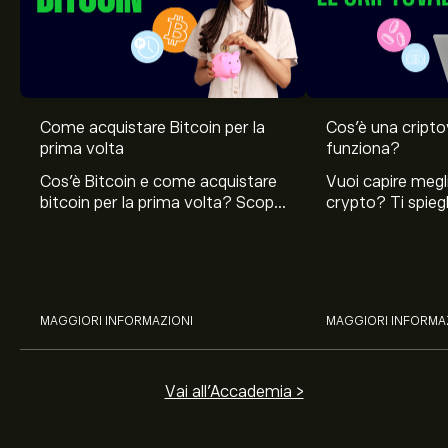
Come acquistare Bitcoin per la
Cos’è una cript
prima volta
funziona?
Cos'è Bitcoin e come acquistare
Vuoi capire megli
bitcoin per la prima volta? Scopri
crypto? Ti spie
come comprare e come
sono le criptova
proteggere la criptovaluta
sguardo al minin
bitcoin.
delle criptovalut
MAGGIORI INFORMAZIONI
MAGGIORI INFORMA
Vai all'Accademia >