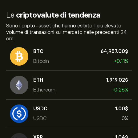
Le
criptovalute di tendenza
Sono i cripto-asset che hanno esibito il più elevato
volume di transazioni sul mercato nelle precedenti 24
ore
BTC
64,957.00‎$‎
Bitcoin
+0.11%
ETH
1,919.02‎$‎
Ethereum
+0.26%
USDC
1.00‎$‎
USDC
0%
XRP
1.04‎$‎