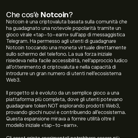
Che cos'è
Notcoin
?
Notcoin è una criptovaluta basata sulla comunità che
ha guadagnato una notevole popolarità tramite un
gioco virale «tap-to-earn» sull'app di messaggistica
Telegram. Ha permesso agli utenti di guadagnare
Notcoin toccando una moneta virtuale direttamente
sullo schermo del telefono. La sua forza iniziale
risiedeva nella facile accessibilità, nell'approccio ludico
all’ottenimento di criptovaluta e nella capacità di
introdurre un gran numero di utenti nell'ecosistema
Web3.
Il progetto si è evoluto da un semplice gioco a una
piattaforma più completa, dove gli utenti potevano
guadagnare token NOT esplorando prodotti Web3,
Il prezzo attuale di NOT è 0.000350‎$‎
provando giochi nuovi e contribuendo all'ecosistema.
Questa espansione mirava a fornire utilità oltre il
modello iniziale «tap-to-earn».
La capitalizzazione di mercato di Notcoin è 34.84M‎$‎