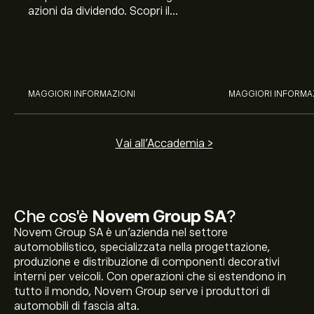
azioni da dividendo. Scopri il
Banco BPM, Ama
potenziale di J&J, Chevron,
TSMC, Costco e El
Coca-Cola, Verizon, Eni, A2A
all’analisi espert
con l’analisi esperta di eToro.
MAGGIORI INFORMAZIONI
MAGGIORI INFORMA
Vai all'Accademia >
Che cos'è
Novem Group SA
?
Novem Group SA è un'azienda nel settore
automobilistico, specializzata nella progettazione,
produzione e distribuzione di componenti decorativi
interni per veicoli. Con operazioni che si estendono in
tutto il mondo, Novem Group serve i produttori di
automobili di fascia alta.