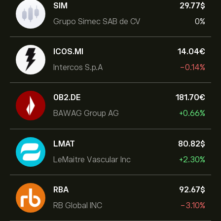
SIM
29.77‎$‎
Grupo Simec SAB de CV
0%
ICOS.MI
14.04‎€‎
Intercos S.p.A
-0.14%
0B2.DE
181.70‎€‎
BAWAG Group AG
+0.66%
LMAT
80.82‎$‎
LeMaitre Vascular Inc
+2.30%
RBA
92.67‎$‎
RB Global INC
-3.10%