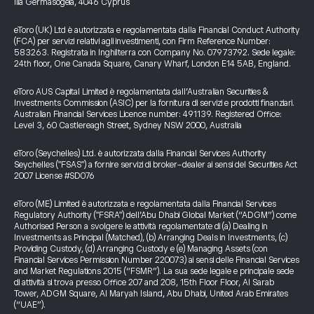
Ilia Germasogeia, 4046 Cyprus
eToro (UK) Ltd è autorizzata e regolamentata dalla Financial Conduct Authority
(FCA) per servizi relativi agli investimenti, con Firm Reference Number:
583263. Registrata in Inghilterra con Company No. 07973792. Sede legale:
24th floor, One Canada Square, Canary Wharf, London E14 5AB, England.
eToro AUS Capital Limited è regolamentata dall’Australian Securities &
Investments Commission (ASIC) per la fornitura di servizi e prodotti finanziari.
Australian Financial Services Licence number: 491139. Registered Office:
Level 3, 60 Castlereagh Street, Sydney NSW 2000, Australia
eToro (Seychelles) Ltd. è autorizzata dalla Financial Services Authority
Seychelles ("FSAS") a fornire servizi di broker-dealer ai sensi del Securities Act
2007 License #SD076
eToro (ME) Limited è autorizzata e regolamentata dalla Financial Services
Regulatory Authority ("FSRA") dell’Abu Dhabi Global Market (“ADGM”) come
Authorised Person a svolgere le attività regolamentate di (a) Dealing in
Investments as Principal (Matched), (b) Arranging Deals in Investments, (c)
Providing Custody, (d) Arranging Custody e (e) Managing Assets (con
Financial Services Permission Number 220073) ai sensi delle Financial Services
and Market Regulations 2015 (“FSMR”). La sua sede legale e principale sede
di attività si trova presso Office 207 and 208, 15th Floor Floor, Al Sarab
Tower, ADGM Square, Al Maryah Island, Abu Dhabi, United Arab Emirates
(“UAE”).