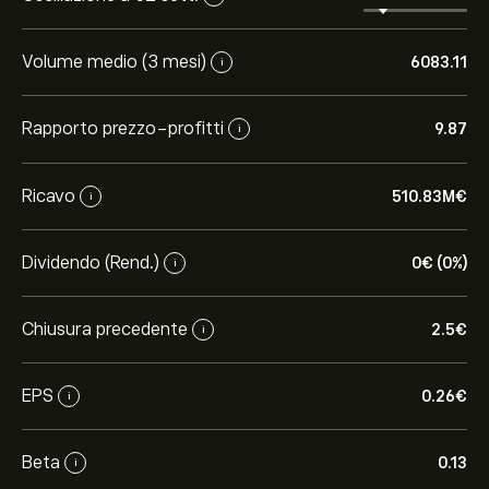
Volume medio (3 mesi)
6083.11
i
Rapporto prezzo-profitti
9.87
i
Ricavo
510.83M‎€‎
i
Dividendo (Rend.)
0‎€‎ (0%)
i
Chiusura precedente
2.5‎€‎
i
EPS
0.26‎€‎
i
Beta
0.13
i