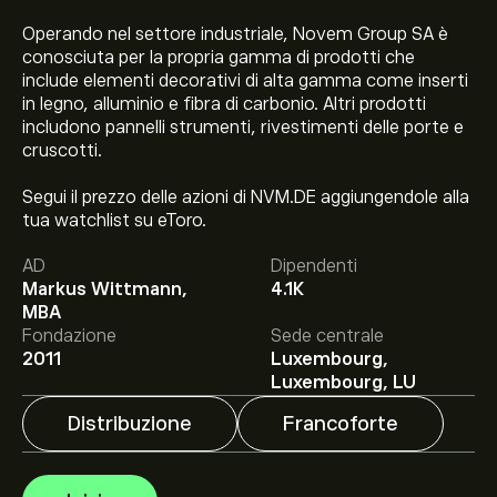
Operando nel settore industriale, Novem Group SA è
conosciuta per la propria gamma di prodotti che
include elementi decorativi di alta gamma come inserti
in legno, alluminio e fibra di carbonio. Altri prodotti
includono pannelli strumenti, rivestimenti delle porte e
cruscotti.
Segui il prezzo delle azioni di NVM.DE aggiungendole alla
tua watchlist su eToro.
Il prezzo attuale delle azioni NVM.DE è di 2.50‎€‎.
AD
Dipendenti
Markus Wittmann,
4.1K
MBA
Fondazione
Sede centrale
Il target di prezzo medio per le azioni Novem Group SA
2011
Luxembourg,
è di 2.50‎€‎.
Iscriviti
su eToro per previsioni dettagliate
Luxembourg, LU
degli analisti e obiettivi di prezzo.
Distribuzione
Francoforte
Gli analisti offrono previsioni per le azioni Novem Group
SA basate su tendenze di mercato, rapporti finanziari e