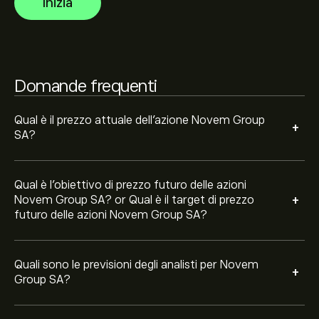
Inizia
crescita prevista. Consulta le previsioni recenti per i
futuri movimenti dei prezzi.
La capitalizzazione di mercato di Novem Group SA è
111.02M‎€‎
Domande frequenti
Qual è il prezzo attuale dell'azione Novem Group
+
SA?
Qual è l'obiettivo di prezzo futuro delle azioni
+
Novem Group SA? or Qual è il target di prezzo
futuro delle azioni Novem Group SA?
Quali sono le previsioni degli analisti per Novem
+
Group SA?