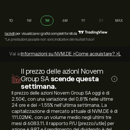
1D
1W
1M
6M
1Y
3Y
MAX
Iscriviti
per visualizzare i grafici completi forniti da
*Le prestazioni passate non sono indicative dei risultati futuri
Vai a:
Informazioni su NVM.DE >
Come acquistare? >
Le mi
Il prezzo delle azioni Novem
Group SA
scende questa
i
settimana.
Il prezzo delle azioni Novem Group SA oggi è di
2.50‎€‎, con una variazione del ‎0.81‎% nelle ultime
24 ore e del ‎-1.55‎% nell'ultima settimana. La
capitalizzazione di mercato attuale di NVM.DE è di
111.02M‎€‎, con un volume medio negli ultimi tre
mesi di 6083.11. Il rapporto P/U (prezzo/utile) per
azione è 9.87 e il rendimento del dividendo è del