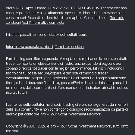
eToro AUS Capital Limited ACN 612 791 803 AFSL 491139. I criptoasset non
sono regolamentati e sono altamente speculativi. Non esiste protezione per i
consumatori. Rischi di perdere tutto il tuo capitale. Consulta i nostri
Termini e
condizioni
.
Vedi l’informativa completa
I risultati passati non sono indicativi dei risultati futuri.
Informativa generale sui rischi
|
Termini e condizioni
Fare trading con eToro seguendo e/o copiando o replicando le operazioni di altri
trader comporta un elevato livello di rischio, anche quando si seguono e/o
copiano o replicano i trader con le migliori performance. Tali rischi includono il
rischio che tu possa seguire/copiare le decisioni di trading di trader
eventualmente inesperti/non professionali, o di trader il cui scopo o intenzione
finale, o la cui situazione finanziaria, possa differire dalla tua. I risultati passati di
un membro della community di eToro non sono un indicatore affidabile dei suoi
risultati futuri.
I contenuti sulla piattaforma di social trading di eToro sono generati dai membri
della sua community e non contengono consigli o raccomandazioni da parte di
eToro o per conto di eToro - Your Social Investment Network.
Copyright © 2006-2026 eToro - Your Social Investment Network, Tutti i diritti
riservati.