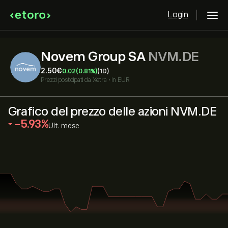
Login
Novem Group SA
NVM.DE
2.50‎€‎
0.02
(0.81%)
(1D)
Prezzi posticipati da
Xetra
•
in EUR
Grafico del prezzo delle azioni NVM.DE
‎-5.93‎
Ult. mese