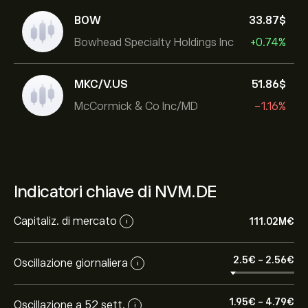
BOW
33.87‎$‎
Bowhead Specialty Holdings Inc
+0.74%
MKC/V.US
51.86‎$‎
McCormick & Co Inc/MD
-1.16%
Indicatori chiave di NVM.DE
Capitaliz. di mercato
111.02M‎€‎
i
2.5‎€‎
-
2.56‎€‎
Oscillazione giornaliera
i
1.95‎€‎
-
4.79‎€‎
Oscillazione a 52 sett.
i