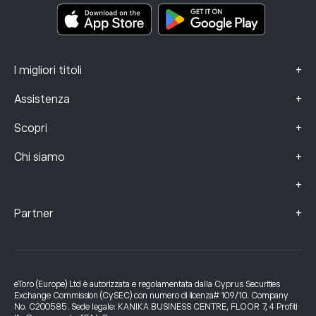
Dati sui reclami (clienti FCA)
+
I migliori titoli
+
Assistenza
+
Scopri
+
Chi siamo
+
+
Partner
eToro (Europe) Ltd è autorizzata e regolamentata dalla Cyprus Securities
Exchange Commission (CySEC) con numero di licenza# 109/10. Company
No. C200585. Sede legale: KANIKA BUSINESS CENTRE, FLOOR 7, 4 Profiti