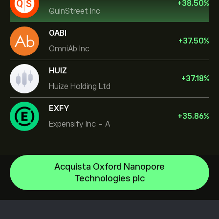
+
38.50
%
QuinStreet Inc
OABI
+
37.50
%
OmniAb Inc
HUIZ
+
37.18
%
Huize Holding Ltd
EXFY
+
35.86
%
Expensify Inc - A
Acquista Oxford Nanopore
NVIDIA Corporation
Technologies plc
Amazon.com Inc
Centro assistenza
Microsoft
Come depositare
Come funziona il CopyTrading
Apple