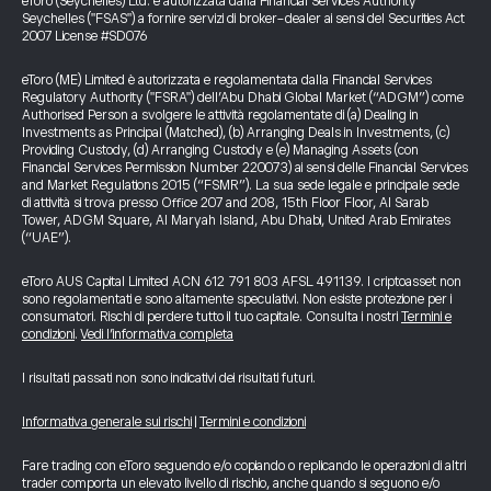
eToro (Seychelles) Ltd. è autorizzata dalla Financial Services Authority
Seychelles ("FSAS") a fornire servizi di broker-dealer ai sensi del Securities Act
2007 License #SD076
eToro (ME) Limited è autorizzata e regolamentata dalla Financial Services
Regulatory Authority ("FSRA") dell’Abu Dhabi Global Market (“ADGM”) come
Authorised Person a svolgere le attività regolamentate di (a) Dealing in
Investments as Principal (Matched), (b) Arranging Deals in Investments, (c)
Providing Custody, (d) Arranging Custody e (e) Managing Assets (con
Financial Services Permission Number 220073) ai sensi delle Financial Services
and Market Regulations 2015 (“FSMR”). La sua sede legale e principale sede
di attività si trova presso Office 207 and 208, 15th Floor Floor, Al Sarab
Tower, ADGM Square, Al Maryah Island, Abu Dhabi, United Arab Emirates
(“UAE”).
eToro AUS Capital Limited ACN 612 791 803 AFSL 491139. I criptoasset non
sono regolamentati e sono altamente speculativi. Non esiste protezione per i
consumatori. Rischi di perdere tutto il tuo capitale. Consulta i nostri
Termini e
condizioni
.
Vedi l’informativa completa
I risultati passati non sono indicativi dei risultati futuri.
Informativa generale sui rischi
|
Termini e condizioni
Fare trading con eToro seguendo e/o copiando o replicando le operazioni di altri
trader comporta un elevato livello di rischio, anche quando si seguono e/o