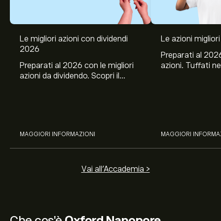
Le migliori azioni con dividendi
Le azioni migliori
2026
Preparati al 2026
Preparati al 2026 con le migliori
azioni. Tuffati ne
azioni da dividendo. Scopri il
Banco BPM, Ama
potenziale di J&J, Chevron,
TSMC, Costco e El
Coca-Cola, Verizon, Eni, A2A
all’analisi espert
con l’analisi esperta di eToro.
MAGGIORI INFORMAZIONI
MAGGIORI INFORMA
Vai all'Accademia >
Che cos'è
Oxford Nanopore