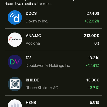
rispettiva media a tre mesi.
DOCS
27.40‎$‎
Doximity Inc.
+32.62%
ANA.MC
213.00‎€‎
Acciona
0%
DV
13.21‎$‎
DoubleVerify Holdings Inc
+12.81%
RHK.DE
13.30‎€‎
Rhoen Klinikum AG
+3.91%
HBNB
5.51‎$‎