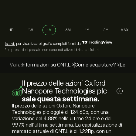
1D
1W
1M
6M
1Y
3Y
MAX
Iscriviti
per visualizzare i grafici completi forniti da
*Le prestazioni passate non sono indicative dei risultati futuri
Vai a:
Informazioni su ONT.L >
Come acquistare? >
Le migl
Il prezzo delle azioni Oxford
Nanopore Technologies plc
i
sale questa settimana.
Il prezzo delle azioni Oxford Nanopore
Technologies plc oggi è di 124.60‎p‎, con una
variazione del ‎4.88‎% nelle ultime 24 ore e del
‎9.97‎% nell'ultima settimana. La capitalizzazione di
mercato attuale di ONT.L è di 1.22B‎p‎, con un