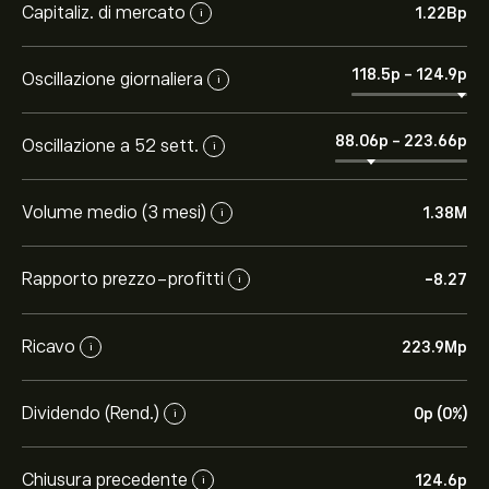
Capitaliz. di mercato
1.22B‎p‎
i
118.5‎p‎
-
124.9‎p‎
Oscillazione giornaliera
i
88.06‎p‎
-
223.66‎p‎
Oscillazione a 52 sett.
i
Volume medio (3 mesi)
1.38M
i
Rapporto prezzo-profitti
-8.27
i
Ricavo
223.9M‎p‎
i
Dividendo (Rend.)
0‎p‎ (0%)
i
Chiusura precedente
124.6‎p‎
i