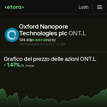
Login
Oxford Nanopore
Technologies plc
ONT.L
124.60‎p‎
5.80
(4.88%)
(1D)
Prezzi posticipati da
LSE PLC
•
in GBX
Grafico del prezzo delle azioni ONT.L
‎1.47‎
Ult. mese