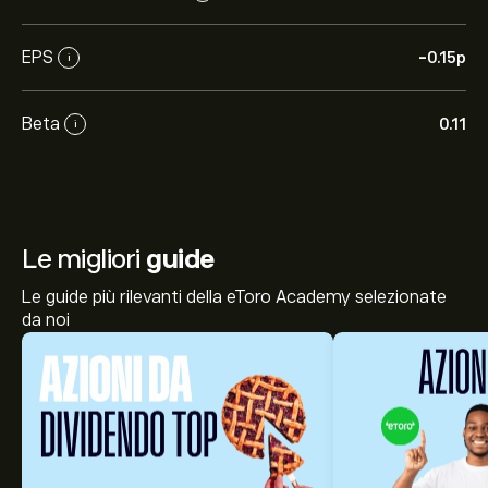
EPS
-0.15‎p‎
i
Beta
0.11
i
Le migliori
guide
Le guide più rilevanti della eToro Academy selezionate
da noi