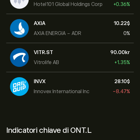
Hotel101 Global Holdings Corp
+0.36%
AXIA
10.22‎$‎
AXIA ENERGIA - ADR
0%
VITR.ST
90.00‎kr‎
Vitrolife AB
+1.35%
INVX
28.10‎$‎
Innovex International Inc
-8.47%
Indicatori chiave di ONT.L