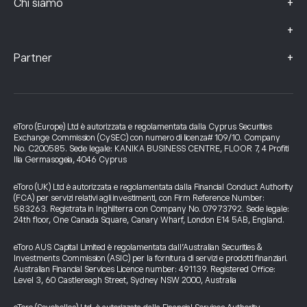
+
Chi siamo
+
+
Partner
eToro (Europe) Ltd è autorizzata e regolamentata dalla Cyprus Securities
Exchange Commission (CySEC) con numero di licenza# 109/10. Company
No. C200585. Sede legale: KANIKA BUSINESS CENTRE, FLOOR 7, 4 Profiti
Ilia Germasogeia, 4046 Cyprus
eToro (UK) Ltd è autorizzata e regolamentata dalla Financial Conduct Authority
(FCA) per servizi relativi agli investimenti, con Firm Reference Number:
583263. Registrata in Inghilterra con Company No. 07973792. Sede legale:
24th floor, One Canada Square, Canary Wharf, London E14 5AB, England.
eToro AUS Capital Limited è regolamentata dall’Australian Securities &
Investments Commission (ASIC) per la fornitura di servizi e prodotti finanziari.
Australian Financial Services Licence number: 491139. Registered Office:
Level 3, 60 Castlereagh Street, Sydney NSW 2000, Australia