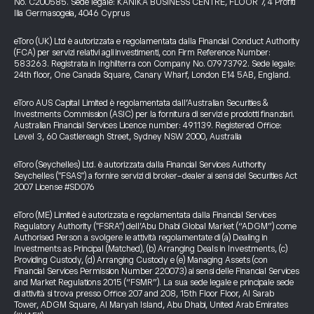
No. C200585. Sede legale: KANIKA BUSINESS CENTRE, FLOOR 7, 4 Profiti
Ilia Germasogeia, 4046 Cyprus
eToro (UK) Ltd è autorizzata e regolamentata dalla Financial Conduct Authority
(FCA) per servizi relativi agli investimenti, con Firm Reference Number:
583263. Registrata in Inghilterra con Company No. 07973792. Sede legale:
24th floor, One Canada Square, Canary Wharf, London E14 5AB, England.
eToro AUS Capital Limited è regolamentata dall’Australian Securities &
Investments Commission (ASIC) per la fornitura di servizi e prodotti finanziari.
Australian Financial Services Licence number: 491139. Registered Office:
Level 3, 60 Castlereagh Street, Sydney NSW 2000, Australia
eToro (Seychelles) Ltd. è autorizzata dalla Financial Services Authority
Seychelles ("FSAS") a fornire servizi di broker-dealer ai sensi del Securities Act
2007 License #SD076
eToro (ME) Limited è autorizzata e regolamentata dalla Financial Services
Regulatory Authority ("FSRA") dell’Abu Dhabi Global Market (“ADGM”) come
Authorised Person a svolgere le attività regolamentate di (a) Dealing in
Investments as Principal (Matched), (b) Arranging Deals in Investments, (c)
Providing Custody, (d) Arranging Custody e (e) Managing Assets (con
Financial Services Permission Number 220073) ai sensi delle Financial Services
and Market Regulations 2015 (“FSMR”). La sua sede legale e principale sede
di attività si trova presso Office 207 and 208, 15th Floor Floor, Al Sarab
Tower, ADGM Square, Al Maryah Island, Abu Dhabi, United Arab Emirates