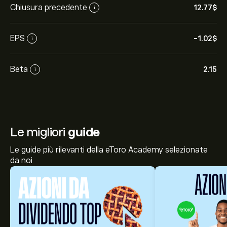
Chiusura precedente
12.77‎$‎
i
EPS
-1.02‎$‎
i
Beta
2.15
i
Le migliori
guide
Le guide più rilevanti della eToro Academy selezionate
da noi