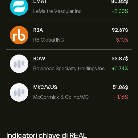
LMAT
80.82‎$‎
LeMaitre Vascular Inc
+2.30%
RBA
92.67‎$‎
RB Global INC
-3.10%
BOW
33.87‎$‎
Bowhead Specialty Holdings Inc
+0.74%
MKC/V.US
51.86‎$‎
McCormick & Co Inc/MD
-1.16%
Indicatori chiave di REAL