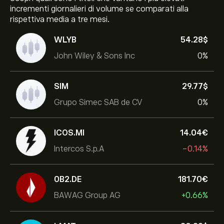
incrementi giornalieri di volume se comparati alla
rispettiva media a tre mesi.
WLYB
54.28‎$‎
John Wiley & Sons Inc
0%
SIM
29.77‎$‎
Grupo Simec SAB de CV
0%
ICOS.MI
14.04‎€‎
Intercos S.p.A
-0.14%
0B2.DE
181.70‎€‎
BAWAG Group AG
+0.66%