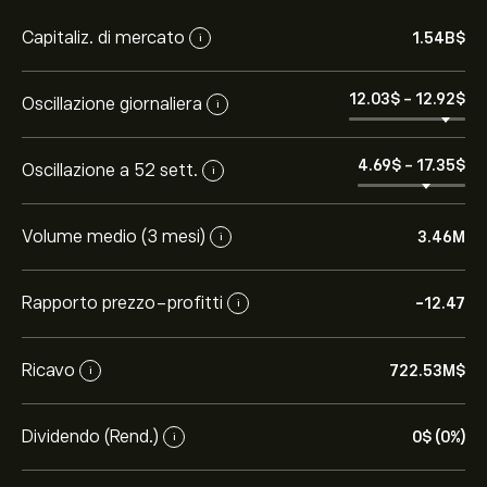
Capitaliz. di mercato
1.54B‎$‎
i
12.03‎$‎
-
12.92‎$‎
Oscillazione giornaliera
i
4.69‎$‎
-
17.35‎$‎
Oscillazione a 52 sett.
i
Volume medio (3 mesi)
3.46M
i
Rapporto prezzo-profitti
-12.47
i
Ricavo
722.53M‎$‎
i
Dividendo (Rend.)
0‎$‎ (0%)
i