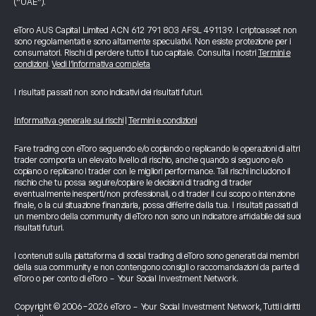
(“UAE”).
eToro AUS Capital Limited ACN 612 791 803 AFSL 491139. I criptoasset non
sono regolamentati e sono altamente speculativi. Non esiste protezione per i
consumatori. Rischi di perdere tutto il tuo capitale. Consulta i nostri
Termini e
condizioni
.
Vedi l’informativa completa
I risultati passati non sono indicativi dei risultati futuri.
Informativa generale sui rischi
|
Termini e condizioni
Fare trading con eToro seguendo e/o copiando o replicando le operazioni di altri
trader comporta un elevato livello di rischio, anche quando si seguono e/o
copiano o replicano i trader con le migliori performance. Tali rischi includono il
rischio che tu possa seguire/copiare le decisioni di trading di trader
eventualmente inesperti/non professionali, o di trader il cui scopo o intenzione
finale, o la cui situazione finanziaria, possa differire dalla tua. I risultati passati di
un membro della community di eToro non sono un indicatore affidabile dei suoi
risultati futuri.
I contenuti sulla piattaforma di social trading di eToro sono generati dai membri
della sua community e non contengono consigli o raccomandazioni da parte di
eToro o per conto di eToro - Your Social Investment Network.
Copyright © 2006-2026 eToro - Your Social Investment Network, Tutti i diritti