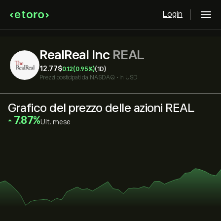
Login
RealReal Inc
REAL
12.77‎$‎
0.12
(0.95%)
(1D)
Prezzi posticipati da
NASDAQ
•
in USD
Grafico del prezzo delle azioni REAL
‎7.87‎
Ult. mese