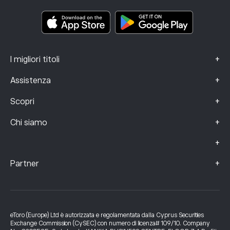
Documenti informativi chiave
Smart Portfolios
Dati sui reclami (clienti FCA)
+
I migliori titoli
+
Assistenza
+
Scopri
+
Chi siamo
+
+
Partner
eToro (Europe) Ltd è autorizzata e regolamentata dalla Cyprus Securities
Exchange Commission (CySEC) con numero di licenza# 109/10. Company