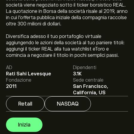
società viene negoziato sotto il ticker borsistico REAL.
La quotazione in Borsa della società risale al 2019, anno
in cui l'offerta pubblica iniziale della compagnia raccolse
oltre 300 milioni di dollari.
Diversifica adesso il tuo portafoglio virtuale
aggiungendo le azioni della società al tuo paniere titoli:
Il prezzo attuale delle azioni REAL è di 12.77‎$‎.
aggiungi il ticker REAL alla tua watchlist eToro e
comincia a negoziare il titolo in pochi semplici passi.
AD
Dipendenti
Rati Sahi Levesque
3.1K
Il target di prezzo medio per le azioni RealReal Inc è di
Fondazione
Sede centrale
12.77‎$‎.
Iscriviti
su eToro per previsioni dettagliate degli
2011
San Francisco,
analisti e obiettivi di prezzo.
California, US
Retail
NASDAQ
Gli analisti offrono previsioni per le azioni RealReal Inc
basate su tendenze di mercato, rapporti finanziari e
crescita prevista. Consulta le previsioni recenti per i
Inizia
futuri movimenti dei prezzi.
La capitalizzazione di mercato di RealReal Inc è 1.54B‎$‎