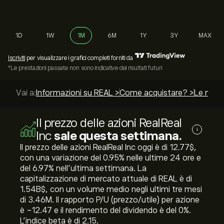
1D
1W
1M
6M
1Y
3Y
MAX
Iscriviti
per visualizzare i grafici completi forniti da
*Le prestazioni passate non sono indicative dei risultati futuri
Vai a:
Informazioni su REAL >
Come acquistare? >
Le migli
Il prezzo delle azioni RealReal
i
Inc
sale questa settimana.
Il prezzo delle azioni RealReal Inc oggi è di 12.77‎$‎,
con una variazione del ‎0.95‎% nelle ultime 24 ore e
del ‎6.97‎% nell'ultima settimana. La
capitalizzazione di mercato attuale di REAL è di
1.54B‎$‎, con un volume medio negli ultimi tre mesi
di 3.46M. Il rapporto P/U (prezzo/utile) per azione
è -12.47 e il rendimento del dividendo è del 0%.
L'indice beta è di 2.15.