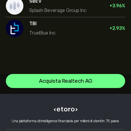
SBEV
+
3.96
%
Splash Beverage Group Inc
TBI
+
2.93
%
TrueBlue Inc
NVIDIA Corporation
Acquista Realtech AG
Amazon.com Inc
Centro assistenza
Microsoft
Come depositare
Come funziona il CopyTrading
Apple
Come prelevare
Trading Responsabile
Meta Platforms Inc
Perché scegliere eToro
Apri un conto
Cos'è Leva e Margine
Alphabet
Una piattaforma di intelligence finanziaria per milioni di utenti in 75 paesi.
Recensioni eToro
Come verificare il tuo conto
Informativa sui cookie
Acquisto e vendita spiegati