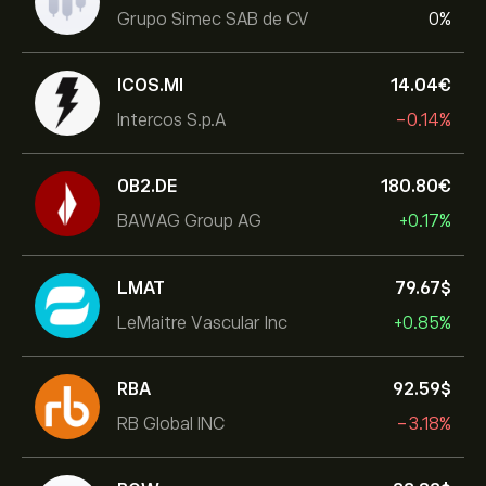
Grupo Simec SAB de CV
0%
ICOS.MI
14.04‎€‎
Intercos S.p.A
-0.14%
0B2.DE
180.80‎€‎
BAWAG Group AG
+0.17%
LMAT
79.67‎$‎
LeMaitre Vascular Inc
+0.85%
RBA
92.59‎$‎
RB Global INC
-3.18%