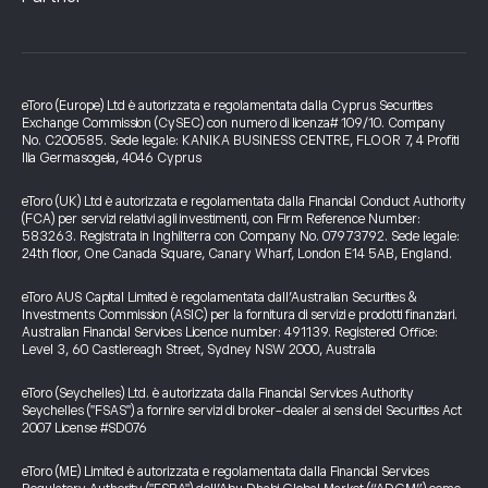
eToro (Europe) Ltd è autorizzata e regolamentata dalla Cyprus Securities
Exchange Commission (CySEC) con numero di licenza# 109/10. Company
No. C200585. Sede legale: KANIKA BUSINESS CENTRE, FLOOR 7, 4 Profiti
Ilia Germasogeia, 4046 Cyprus
eToro (UK) Ltd è autorizzata e regolamentata dalla Financial Conduct Authority
(FCA) per servizi relativi agli investimenti, con Firm Reference Number:
583263. Registrata in Inghilterra con Company No. 07973792. Sede legale:
24th floor, One Canada Square, Canary Wharf, London E14 5AB, England.
eToro AUS Capital Limited è regolamentata dall’Australian Securities &
Investments Commission (ASIC) per la fornitura di servizi e prodotti finanziari.
Australian Financial Services Licence number: 491139. Registered Office:
Level 3, 60 Castlereagh Street, Sydney NSW 2000, Australia
eToro (Seychelles) Ltd. è autorizzata dalla Financial Services Authority
Seychelles ("FSAS") a fornire servizi di broker-dealer ai sensi del Securities Act
2007 License #SD076
eToro (ME) Limited è autorizzata e regolamentata dalla Financial Services