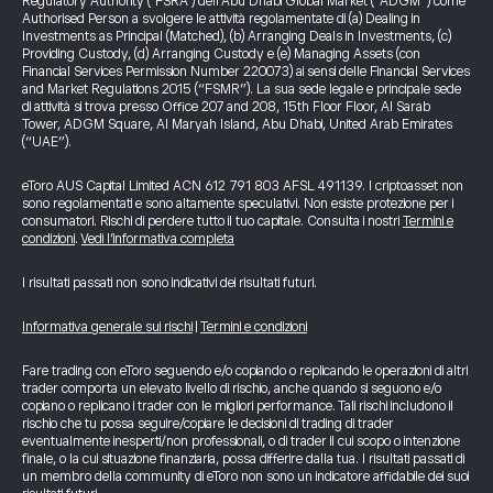
Regulatory Authority ("FSRA") dell’Abu Dhabi Global Market (“ADGM”) come
Authorised Person a svolgere le attività regolamentate di (a) Dealing in
Investments as Principal (Matched), (b) Arranging Deals in Investments, (c)
Providing Custody, (d) Arranging Custody e (e) Managing Assets (con
Financial Services Permission Number 220073) ai sensi delle Financial Services
and Market Regulations 2015 (“FSMR”). La sua sede legale e principale sede
di attività si trova presso Office 207 and 208, 15th Floor Floor, Al Sarab
Tower, ADGM Square, Al Maryah Island, Abu Dhabi, United Arab Emirates
(“UAE”).
eToro AUS Capital Limited ACN 612 791 803 AFSL 491139. I criptoasset non
sono regolamentati e sono altamente speculativi. Non esiste protezione per i
consumatori. Rischi di perdere tutto il tuo capitale. Consulta i nostri
Termini e
condizioni
.
Vedi l’informativa completa
I risultati passati non sono indicativi dei risultati futuri.
Informativa generale sui rischi
|
Termini e condizioni
Fare trading con eToro seguendo e/o copiando o replicando le operazioni di altri
trader comporta un elevato livello di rischio, anche quando si seguono e/o
copiano o replicano i trader con le migliori performance. Tali rischi includono il
rischio che tu possa seguire/copiare le decisioni di trading di trader
eventualmente inesperti/non professionali, o di trader il cui scopo o intenzione
finale, o la cui situazione finanziaria, possa differire dalla tua. I risultati passati di
un membro della community di eToro non sono un indicatore affidabile dei suoi