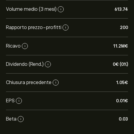
Volume medio (3 mesi)
613.74
i
Rapporto prezzo-profitti
200
i
Ricavo
11.2M‎€‎
i
Dividendo (Rend.)
0‎€‎ (0%)
i
Chiusura precedente
1.05‎€‎
i
EPS
0.01‎€‎
i
Beta
0.03
i