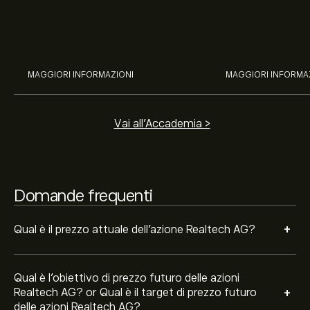
potenziale di J&J, Chevron,
TSMC, Costco e El
Il target di prezzo medio per le azioni Realtech AG è di
Coca-Cola, Verizon, Eni, A2A
all’analisi espert
1.070‎€‎.
Iscriviti
su eToro per previsioni dettagliate degli
con l’analisi esperta di eToro.
analisti e obiettivi di prezzo.
Gli analisti offrono previsioni per le azioni Realtech AG
MAGGIORI INFORMAZIONI
MAGGIORI INFORMA
basate su tendenze di mercato, rapporti finanziari e
crescita prevista. Consulta le previsioni recenti per i
futuri movimenti dei prezzi.
Vai all'Accademia >
La capitalizzazione di mercato di Realtech AG è 5.92M‎€‎
Domande frequenti
+
Qual è il prezzo attuale dell'azione Realtech AG?
Qual è l'obiettivo di prezzo futuro delle azioni
+
Realtech AG? or Qual è il target di prezzo futuro
delle azioni Realtech AG?