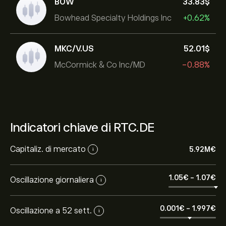
BOW
33.83‎$‎
Bowhead Specialty Holdings Inc
+0.62%
MKC/V.US
52.01‎$‎
McCormick & Co Inc/MD
-0.88%
Indicatori chiave di RTC.DE
Capitaliz. di mercato
5.92M‎€‎
i
1.05‎€‎
-
1.07‎€‎
Oscillazione giornaliera
i
0.001‎€‎
-
1.997‎€‎
Oscillazione a 52 sett.
i