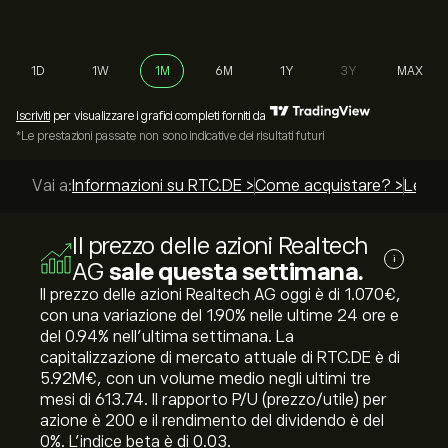
1D
1W
1M
6M
1Y
3Y
MAX
Iscriviti
per visualizzare i grafici completi forniti da
*Le prestazioni passate non sono indicative dei risultati futuri
Vai a:
Informazioni su RTC.DE >
Come acquistare? >
Le mig
Il prezzo delle azioni Realtech
i
AG
sale questa settimana.
Il prezzo delle azioni Realtech AG oggi è di 1.070‎€‎,
con una variazione del ‎1.90‎% nelle ultime 24 ore e
del ‎0.94‎% nell'ultima settimana. La
capitalizzazione di mercato attuale di RTC.DE è di
5.92M‎€‎, con un volume medio negli ultimi tre
mesi di 613.74. Il rapporto P/U (prezzo/utile) per
azione è 200 e il rendimento del dividendo è del
0%. L'indice beta è di 0.03.