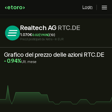
Login
Realtech AG
RTC.DE
1.070‎€‎
0.02
(1.90%)
(1D)
Prezzi posticipati da
Xetra
•
in EUR
Grafico del prezzo delle azioni RTC.DE
‎0.94‎
Ult. mese