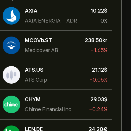
AXIA
10.22‎$‎
AXIA ENERGIA - ADR
0%
MCOVb.ST
238.50‎kr‎
Medicover AB
-1.65%
ATS.US
21.12‎$‎
ATS Corp
-0.05%
CHYM
29.03‎$‎
Chime Financial Inc
-0.24%
LEN.DE
24.20‎€‎