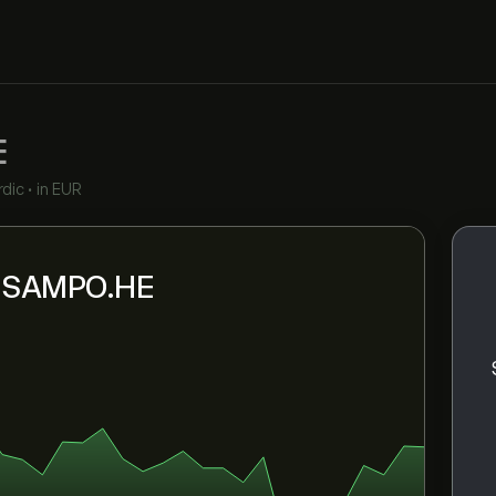
E
dic
•
in EUR
ni SAMPO.HE