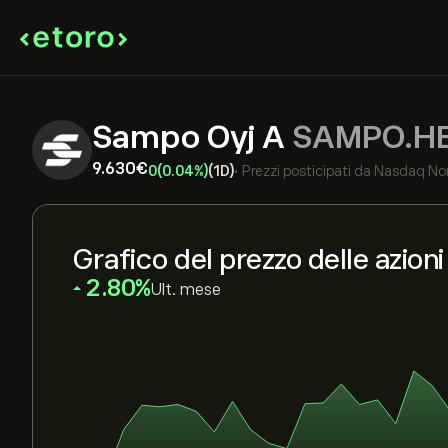
Sampo Oyj A
SAMPO.H
9.630‎€‎
0
(0.04%)
(1D)
•
Prezzi posticipati da
Nasdaq Nor
Grafico del prezzo delle azio
‎2.80‎
Ult. mese