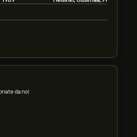
1909
Helsinki, Uusimaa, FI
ionate da noi