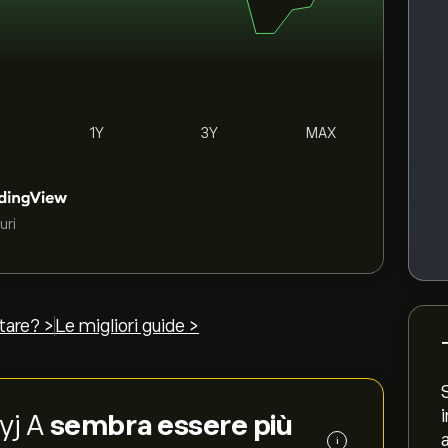
1Y
3Y
MAX
uri
tare? >
Le migliori guide >
Oyj A
sembra essere più
i