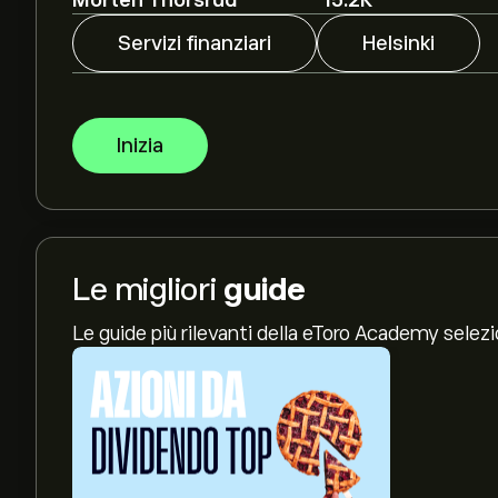
Morten Thorsrud
15.2K
Servizi finanziari
Helsinki
Inizia
Le migliori
guide
Le guide più rilevanti della eToro Academy selez