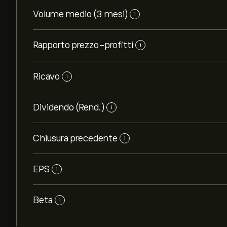
Volume medio (3 mesi)
i
Rapporto prezzo-profitti
i
Ricavo
i
Dividendo (Rend.)
i
Chiusura precedente
i
EPS
i
Beta
i