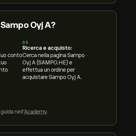
i Sampo Oyj A?
03
Ricerca e acquisto:
tuo conto
Cerca nella pagina Sampo
tuo
Oyj A (SAMPO.HE) e
nto
effettua un ordine per
acquistare Sampo Oyj A.
guida nell’
Academy
.