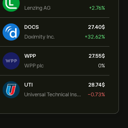
Lenzing AG
+2.76%
DOCS
27.40‎$‎
Doximity Inc.
+32.62%
WPP
27.55‎$‎
WPP plc
0%
UTI
28.74‎$‎
Universal Technical Institut
-0.73%