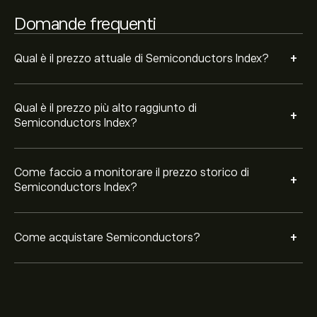
acquistare. Puoi anche effettuare un ordine per un
Domande frequenti
acquisto Semiconductors a un prezzo specifico in
futuro.
+
Qual è il prezzo attuale di Semiconductors Index?
Qual è il prezzo più alto raggiunto di
+
Semiconductors Index?
Come faccio a monitorare il prezzo storico di
+
Semiconductors Index?
+
Come acquistare Semiconductors?