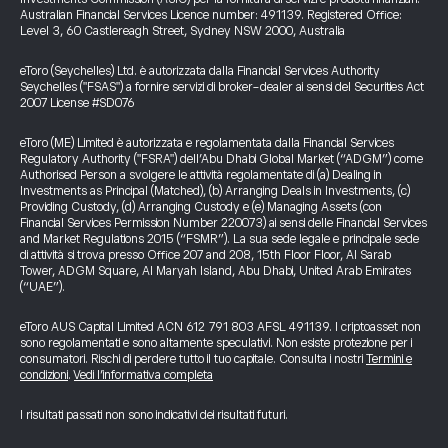
Australian Financial Services Licence number: 491139. Registered Office:
Level 3, 60 Castlereagh Street, Sydney NSW 2000, Australia
eToro (Seychelles) Ltd. è autorizzata dalla Financial Services Authority
Seychelles ("FSAS") a fornire servizi di broker-dealer ai sensi del Securities Act
2007 License #SD076
eToro (ME) Limited è autorizzata e regolamentata dalla Financial Services
Regulatory Authority ("FSRA") dell’Abu Dhabi Global Market (“ADGM”) come
Authorised Person a svolgere le attività regolamentate di (a) Dealing in
Investments as Principal (Matched), (b) Arranging Deals in Investments, (c)
Providing Custody, (d) Arranging Custody e (e) Managing Assets (con
Financial Services Permission Number 220073) ai sensi delle Financial Services
and Market Regulations 2015 (“FSMR”). La sua sede legale e principale sede
di attività si trova presso Office 207 and 208, 15th Floor Floor, Al Sarab
Tower, ADGM Square, Al Maryah Island, Abu Dhabi, United Arab Emirates
(“UAE”).
eToro AUS Capital Limited ACN 612 791 803 AFSL 491139. I criptoasset non
sono regolamentati e sono altamente speculativi. Non esiste protezione per i
consumatori. Rischi di perdere tutto il tuo capitale. Consulta i nostri
Termini e
condizioni
.
Vedi l’informativa completa
I risultati passati non sono indicativi dei risultati futuri.