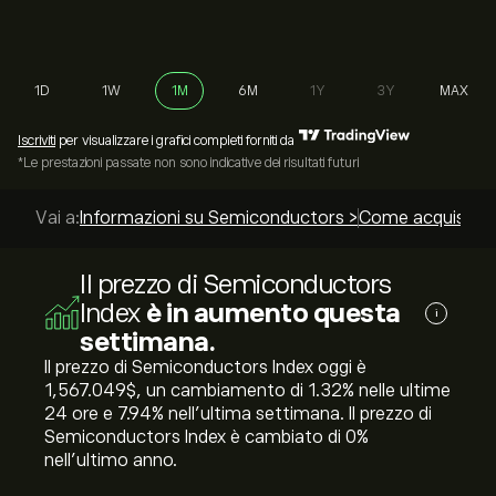
1D
1W
1M
6M
1Y
3Y
MAX
Iscriviti
per visualizzare i grafici completi forniti da
*Le prestazioni passate non sono indicative dei risultati futuri
Vai a:
Informazioni su Semiconductors >
Come acquistare
Il prezzo di Semiconductors
Index
è in aumento questa
i
settimana.
Il prezzo di Semiconductors Index oggi è
1,567.049‎$‎, un cambiamento di ‎1.32‎% nelle ultime
24 ore e ‎7.94‎% nell'ultima settimana. Il prezzo di
Semiconductors Index è cambiato di ‎0‎%
nell'ultimo anno.