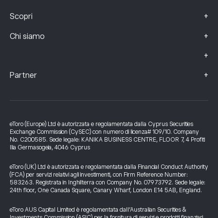
+
Scopri
+
Chi siamo
+
+
Partner
eToro (Europe) Ltd è autorizzata e regolamentata dalla Cyprus Securities
Exchange Commission (CySEC) con numero di licenza# 109/10. Company
No. C200585. Sede legale: KANIKA BUSINESS CENTRE, FLOOR 7, 4 Profiti
Ilia Germasogeia, 4046 Cyprus
eToro (UK) Ltd è autorizzata e regolamentata dalla Financial Conduct Authority
(FCA) per servizi relativi agli investimenti, con Firm Reference Number:
583263. Registrata in Inghilterra con Company No. 07973792. Sede legale:
24th floor, One Canada Square, Canary Wharf, London E14 5AB, England.
eToro AUS Capital Limited è regolamentata dall’Australian Securities &
Investments Commission (ASIC) per la fornitura di servizi e prodotti finanziari.