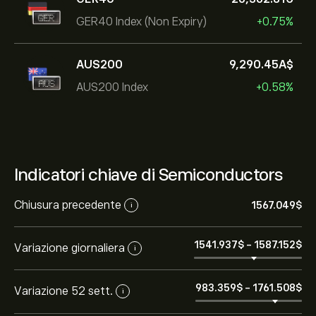
GER40 Index (Non Expiry)
+0.75%
AUS200
9,290.45‎A$‎
AUS200 Index
+0.58%
Indicatori chiave di Semiconductors
Chiusura precedente
1567.049‎$‎
i
1541.937‎$‎
-
1587.152‎$‎
Variazione giornaliera
i
983.359‎$‎
-
1761.508‎$‎
Variazione 52 sett.
i