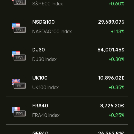
S&P500 Index
+0.60%
NSDQ100
29,689.07‎$‎
NASDAQ100 Index
+1.13%
DJ30
54,001.45‎$‎
DJ30 Index
+0.30%
UK100
10,896.02‎£‎
UK100 Index
+0.35%
FRA40
8,726.20‎€‎
FRA40 Index
+0.25%
GER40
26,362.81‎€‎