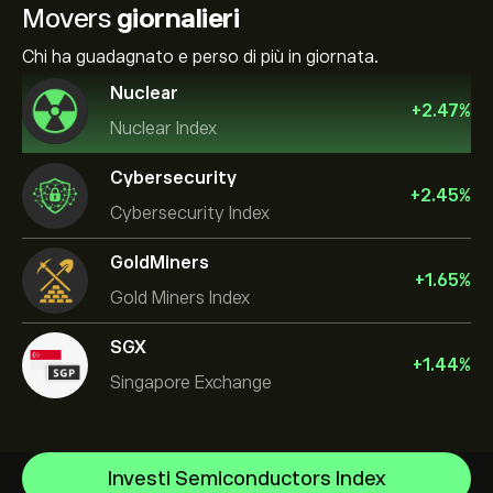
Movers
giornalieri
Chi ha guadagnato e perso di più in giornata.
Nuclear
+
2.47
%
Nuclear Index
Cybersecurity
+
2.45
%
Cybersecurity Index
GoldMiners
+
1.65
%
Gold Miners Index
SGX
+
1.44
%
Singapore Exchange
US Dollar Index
Investi Semiconductors Index