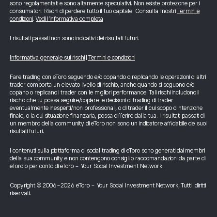
sono regolamentati e sono altamente speculativi. Non esiste protezione per i
consumatori. Rischi di perdere tutto il tuo capitale. Consulta i nostri
Termini e
condizioni
.
Vedi l’informativa completa
I risultati passati non sono indicativi dei risultati futuri.
Informativa generale sui rischi
|
Termini e condizioni
Fare trading con eToro seguendo e/o copiando o replicando le operazioni di altri
trader comporta un elevato livello di rischio, anche quando si seguono e/o
copiano o replicano i trader con le migliori performance. Tali rischi includono il
rischio che tu possa seguire/copiare le decisioni di trading di trader
eventualmente inesperti/non professionali, o di trader il cui scopo o intenzione
finale, o la cui situazione finanziaria, possa differire dalla tua. I risultati passati di
un membro della community di eToro non sono un indicatore affidabile dei suoi
risultati futuri.
I contenuti sulla piattaforma di social trading di eToro sono generati dai membri
della sua community e non contengono consigli o raccomandazioni da parte di
eToro o per conto di eToro - Your Social Investment Network.
Copyright © 2006-2026 eToro - Your Social Investment Network, Tutti i diritti
riservati.