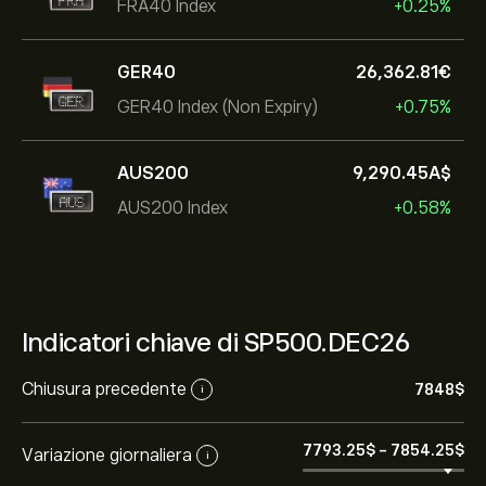
FRA40 Index
+0.25%
GER40
26,362.81‎€‎
GER40 Index (Non Expiry)
+0.75%
AUS200
9,290.45‎A$‎
AUS200 Index
+0.58%
Indicatori chiave di SP500.DEC26
Chiusura precedente
7848‎$‎
i
7793.25‎$‎
-
7854.25‎$‎
Variazione giornaliera
i