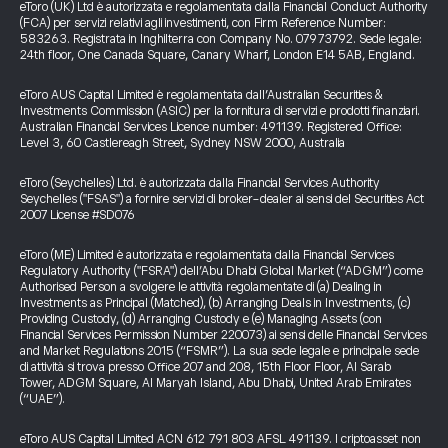
eToro (UK) Ltd è autorizzata e regolamentata dalla Financial Conduct Authority
(FCA) per servizi relativi agli investimenti, con Firm Reference Number:
583263. Registrata in Inghilterra con Company No. 07973792. Sede legale:
24th floor, One Canada Square, Canary Wharf, London E14 5AB, England.
eToro AUS Capital Limited è regolamentata dall’Australian Securities &
Investments Commission (ASIC) per la fornitura di servizi e prodotti finanziari.
Australian Financial Services Licence number: 491139. Registered Office:
Level 3, 60 Castlereagh Street, Sydney NSW 2000, Australia
eToro (Seychelles) Ltd. è autorizzata dalla Financial Services Authority
Seychelles ("FSAS") a fornire servizi di broker-dealer ai sensi del Securities Act
2007 License #SD076
eToro (ME) Limited è autorizzata e regolamentata dalla Financial Services
Regulatory Authority ("FSRA") dell’Abu Dhabi Global Market (“ADGM”) come
Authorised Person a svolgere le attività regolamentate di (a) Dealing in
Investments as Principal (Matched), (b) Arranging Deals in Investments, (c)
Providing Custody, (d) Arranging Custody e (e) Managing Assets (con
Financial Services Permission Number 220073) ai sensi delle Financial Services
and Market Regulations 2015 (“FSMR”). La sua sede legale e principale sede
di attività si trova presso Office 207 and 208, 15th Floor Floor, Al Sarab
Tower, ADGM Square, Al Maryah Island, Abu Dhabi, United Arab Emirates
(“UAE”).
eToro AUS Capital Limited ACN 612 791 803 AFSL 491139. I criptoasset non