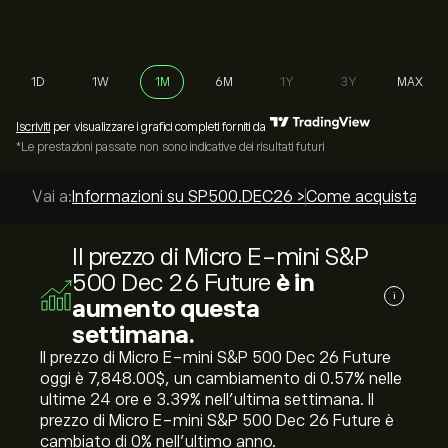
1D
1W
1M
6M
1Y
3Y
MAX
Iscriviti
per visualizzare i grafici completi forniti da
*Le prestazioni passate non sono indicative dei risultati futuri
Vai a:
Informazioni su SP500.DEC26 >
Come acquistare? 
Il prezzo di Micro E-mini S&P
500 Dec 26 Future
è in
i
aumento questa
settimana.
Il prezzo di Micro E-mini S&P 500 Dec 26 Future
oggi è 7,848.00‎$‎, un cambiamento di ‎0.57‎% nelle
ultime 24 ore e ‎3.39‎% nell'ultima settimana. Il
prezzo di Micro E-mini S&P 500 Dec 26 Future è
cambiato di ‎0‎% nell'ultimo anno.