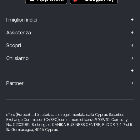
+
I migliori indici
+
Assistenza
+
Scopri
+
Chi siamo
+
+
Partner
eToro (Europe) Ltd è autorizzata e regolamentata dalla Cyprus Securities
Exchange Commission (CySEC) con numero di licenza# 109/10. Company
No. C200585. Sede legale: KANIKA BUSINESS CENTRE, FLOOR 7, 4 Profiti
Ilia Germasogeia, 4046 Cyprus