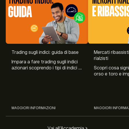
Trading sugli indici: guida di base
Mercati ribassist
Il prezzo attuale di SP500.DEC26 è 7,848.00‎$‎
rialzisti
Impara a fare trading sugli indici
azionari scoprendo i tipi di indici di
Scopri cosa sign
borsa, gli strumenti finanziari
orso e toro e im
utilizzati e le strategie di
migliori per trad
Il massimo storico di Micro E-mini S&P 500 Dec 26
investimento.
durante le loro fa
Future è di 7,888.75‎$‎
ribassiste.
Seleziona l'intervallo di tempo "1D" o "1W" sul grafico di
MAGGIORI INFORMAZIONI
MAGGIORI INFORMA
eToro e riduci lo zoom per vedere i movimenti di prezzo
storici di Micro E-mini S&P 500 Dec 26 Future. Il prezzo
di Micro E-mini S&P 500 Dec 26 Future è oscillato tra
Per acquistare SP500.DEC26, visita la pagina "Micro E-
Vai all'Accademia >