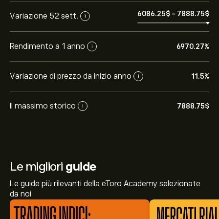
6086.25‎$‎
-
7888.75‎$‎
Variazione 52 sett.
i
Rendimento a 1 anno
6970.27%
i
Variazione di prezzo da inizio anno
11.5%
i
Il massimo storico
7888.75‎$‎
i
Le migliori
guide
Le guide più rilevanti della eToro Academy selezionate
da noi