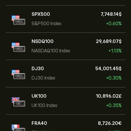
SPX500
7,748.14‎$‎
S&P500 Index
+0.60%
NSDQ100
29,689.07‎$‎
NASDAQ100 Index
+1.13%
DJ30
54,001.45‎$‎
DJ30 Index
+0.30%
UK100
10,896.02‎£‎
UK100 Index
+0.35%
FRA40
8,726.20‎€‎