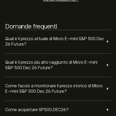
0‎$‎ nel corso dell'ultimo anno.
mini S&P 500 Dec 26 Future (SP500.DEC26)" sul sito
web di eToro. Dopo aver creato un account e aver
depositato i fondi, clicca sul pulsante "Apri posizione" e
decidi quanto Micro E-mini S&P 500 Dec 26 Future
Domande frequenti
desideri acquistare. Puoi anche effettuare un ordine per
un acquisto SP500.DEC26 a un prezzo specifico in
futuro.
Qual è il prezzo attuale di Micro E-mini S&P 500 Dec
+
26 Future?
Qual è il prezzo più alto raggiunto di Micro E-mini
+
S&P 500 Dec 26 Future?
Come faccio a monitorare il prezzo storico di Micro
+
E-mini S&P 500 Dec 26 Future?
+
Come acquistare SP500.DEC26?