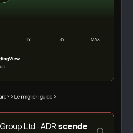
1Y
3Y
MAX
uri
are? >
Le migliori guide >
com Group Ltd-ADR
scende
i