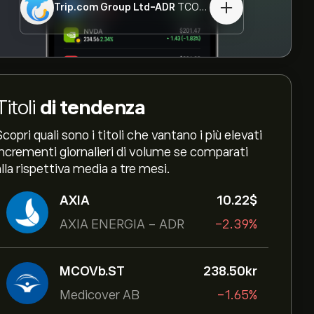
Trip.com Group Ltd-ADR
TCOM.CH
Titoli
di tendenza
Scopri quali sono i titoli che vantano i più elevati
incrementi giornalieri di volume se comparati
alla rispettiva media a tre mesi.
AXIA
10.22‎$‎
AXIA ENERGIA - ADR
-2.39%
MCOVb.ST
238.50‎kr‎
Medicover AB
-1.65%