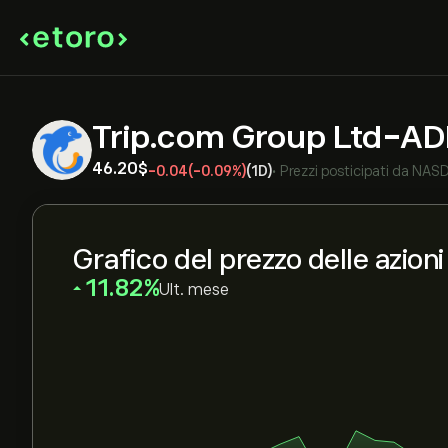
Trip.com Group Ltd-A
46.20‎$‎
-0.04
(-0.09%)
(1D)
•
Prezzi posticipati da
NAS
Grafico del prezzo delle azio
‎11.82‎
Ult. mese