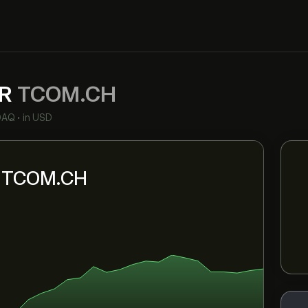
DR
TCOM.CH
DAQ
•
in USD
ni TCOM.CH