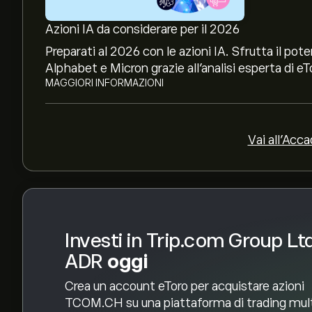
Il target di prezzo medio per le azioni Trip.com
Azioni IA da considerare per il 2026
per previsioni dettagliate degli analisti e obiettiv
Preparati al 2026 con le azioni IA. Sfrutta il p
Gli analisti offrono previsioni per le azioni Tr
Alphabet e Micron grazie all’analisi esperta di eT
mercato, rapporti finanziari e crescita prevista. C
MAGGIORI INFORMAZIONI
movimenti dei prezzi.
La capitalizzazione di mercato di Trip.com Gro
Vai all'Acc
Sulla base delle raccomandazioni di 7 analisti p
generale è Acquisto forte.
Investi in Trip.com Group Lt
ADR
oggi
Crea un account eToro per acquistare azioni
TCOM.CH su una piattaforma di trading mul