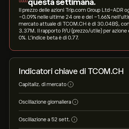
questa settimana.
Il prezzo delle azioni Trip.com Group Ltd-ADR ogg
‎-0.09‎% nelle ultime 24 ore e del ‎-1.66‎% nell'u
mercato attuale di TCOM.CH è di 30.04B‎$‎, con 
3.37M. Il rapporto P/U (prezzo/utile) per azione 
0%. L'indice beta è di 0.77.
Indicatori chiave di TCOM.CH
Capitaliz. di mercato
i
Oscillazione giornaliera
i
Oscillazione a 52 sett.
i