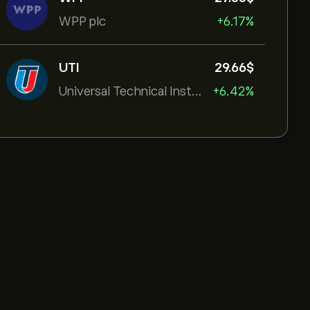
WPP plc
+6.17%
UTI
29.66‎$‎
Universal Technical Institut
+6.42%