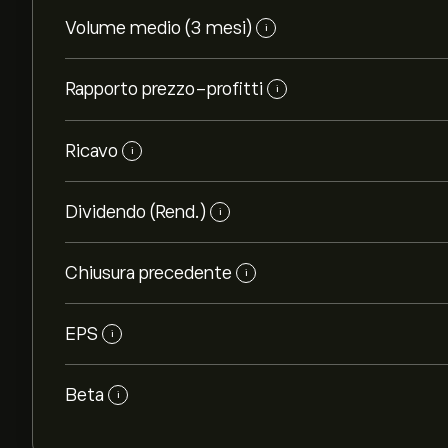
Volume medio (3 mesi)
i
Rapporto prezzo-profitti
i
Ricavo
i
Dividendo (Rend.)
i
Chiusura precedente
i
EPS
i
Beta
i