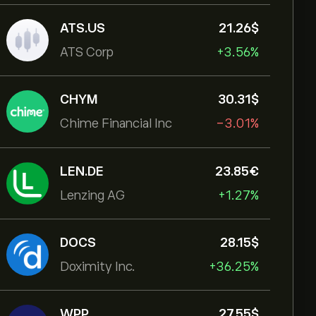
ATS.US
21.26‎$‎
ATS Corp
+3.56%
CHYM
30.31‎$‎
Chime Financial Inc
-3.01%
LEN.DE
23.85‎€‎
Lenzing AG
+1.27%
DOCS
28.15‎$‎
Doximity Inc.
+36.25%
WPP
27.55‎$‎