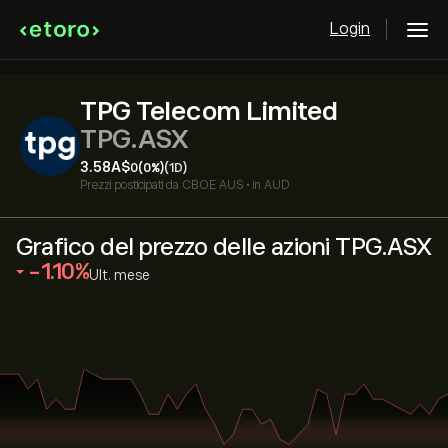
Login
TPG Telecom Limited
TPG.ASX
3.58‎A$‎
0
(0%)
(1D)
Prezzi posticipati da
CBOE AUS
•
in AUD
Grafico del prezzo delle azioni TPG.ASX
‎-1.10‎
Ult. mese