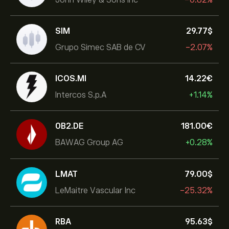
SIM
29.77‎$‎
Grupo Simec SAB de CV
-2.07%
ICOS.MI
14.22‎€‎
Intercos S.p.A
+1.14%
0B2.DE
181.00‎€‎
BAWAG Group AG
+0.28%
LMAT
79.00‎$‎
LeMaitre Vascular Inc
-25.32%
RBA
95.63‎$‎