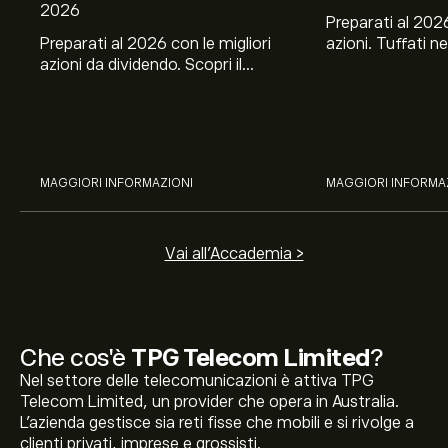
2026
Preparati al 2026
Preparati al 2026 con le migliori
azioni. Tuffati ne
azioni da dividendo. Scopri il
Banco BPM, Ama
potenziale di J&J, Chevron,
TSMC, Costco e El
Coca-Cola, Verizon, Eni, A2A
all’analisi espert
con l’analisi esperta di eToro.
MAGGIORI INFORMAZIONI
MAGGIORI INFORMA
Vai all'Accademia >
Che cos'è
TPG Telecom Limited
?
Nel settore delle telecomunicazioni è attiva TPG
Telecom Limited, un provider che opera in Australia.
L'azienda gestisce sia reti fisse che mobili e si rivolge a
clienti privati, imprese e grossisti.