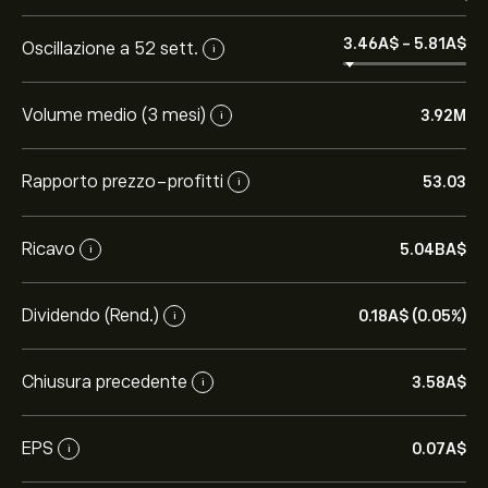
3.46‎A$‎
-
5.81‎A$‎
Oscillazione a 52 sett.
i
Volume medio (3 mesi)
3.92M
i
Rapporto prezzo-profitti
53.03
i
Ricavo
5.04B‎A$‎
i
Dividendo (Rend.)
0.18‎A$‎ (0.05%)
i
Chiusura precedente
3.58‎A$‎
i
EPS
0.07‎A$‎
i