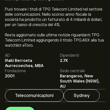
Puoi trovare i titoli di TPG Telecom Limited nel settore
delle comunicazioni. Nello scorso anno fiscale la
società ha prodotto un fatturato di 4 miliardi di dollari,
per un tasso di crescita del 4%.
Resta aggiornato sulle ultime notizie riguardanti TPG
Telecom Limited aggiungendo il titolo TPG.ASX alla tua
watchlist eToro.
Il prezzo attuale delle azioni TPG.ASX è di 3.58‎A$‎.
AD
Dipendenti
Iñaki Berroeta
2.7K
Aurrecoechea, MBA
Fondazione
Sede centrale
2001
Barangaroo, New
Il target di prezzo medio per le azioni TPG Telecom
South Wales (NSW),
Limited è di 3.58‎A$‎.
Iscriviti
su eToro per previsioni
AU
dettagliate degli analisti e obiettivi di prezzo.
Telecomunicazioni
Sydney
Gli analisti offrono previsioni per le azioni TPG Telecom
Limited basate su tendenze di mercato, rapporti