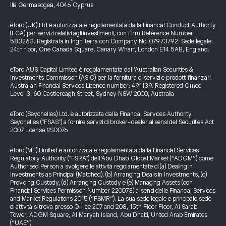
Ilia Germasogeia, 4046 Cyprus
eToro (UK) Ltd è autorizzata e regolamentata dalla Financial Conduct Authority
(FCA) per servizi relativi agli investimenti, con Firm Reference Number:
583263. Registrata in Inghilterra con Company No. 07973792. Sede legale:
24th floor, One Canada Square, Canary Wharf, London E14 5AB, England.
eToro AUS Capital Limited è regolamentata dall’Australian Securities &
Investments Commission (ASIC) per la fornitura di servizi e prodotti finanziari.
Australian Financial Services Licence number: 491139. Registered Office:
Level 3, 60 Castlereagh Street, Sydney NSW 2000, Australia
eToro (Seychelles) Ltd. è autorizzata dalla Financial Services Authority
Seychelles ("FSAS") a fornire servizi di broker-dealer ai sensi del Securities Act
2007 License #SD076
eToro (ME) Limited è autorizzata e regolamentata dalla Financial Services
Regulatory Authority ("FSRA") dell’Abu Dhabi Global Market (“ADGM”) come
Authorised Person a svolgere le attività regolamentate di (a) Dealing in
Investments as Principal (Matched), (b) Arranging Deals in Investments, (c)
Providing Custody, (d) Arranging Custody e (e) Managing Assets (con
Financial Services Permission Number 220073) ai sensi delle Financial Services
and Market Regulations 2015 (“FSMR”). La sua sede legale e principale sede
di attività si trova presso Office 207 and 208, 15th Floor Floor, Al Sarab
Tower, ADGM Square, Al Maryah Island, Abu Dhabi, United Arab Emirates
(“UAE”).