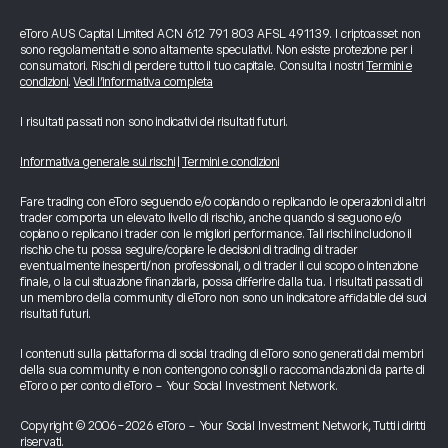
eToro AUS Capital Limited ACN 612 791 803 AFSL 491139. I criptoasset non
sono regolamentati e sono altamente speculativi. Non esiste protezione per i
consumatori. Rischi di perdere tutto il tuo capitale. Consulta i nostri
Termini e
condizioni
.
Vedi l’informativa completa
I risultati passati non sono indicativi dei risultati futuri.
Informativa generale sui rischi
|
Termini e condizioni
Fare trading con eToro seguendo e/o copiando o replicando le operazioni di altri
trader comporta un elevato livello di rischio, anche quando si seguono e/o
copiano o replicano i trader con le migliori performance. Tali rischi includono il
rischio che tu possa seguire/copiare le decisioni di trading di trader
eventualmente inesperti/non professionali, o di trader il cui scopo o intenzione
finale, o la cui situazione finanziaria, possa differire dalla tua. I risultati passati di
un membro della community di eToro non sono un indicatore affidabile dei suoi
risultati futuri.
I contenuti sulla piattaforma di social trading di eToro sono generati dai membri
della sua community e non contengono consigli o raccomandazioni da parte di
eToro o per conto di eToro - Your Social Investment Network.
Copyright © 2006-2026 eToro - Your Social Investment Network, Tutti i diritti
riservati.