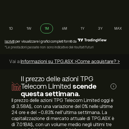
1D
1W
1M
6M
1Y
3Y
MAX
Iscriviti
per visualizzare i grafici completi forniti da
*Le prestazioni passate non sono indicative dei risultati futuri
Vai a:
Informazioni su TPG.ASX >
Come acquistare? >
Le m
Il prezzo delle azioni TPG
Telecom Limited
scende
i
questa settimana.
Il prezzo delle azioni TPG Telecom Limited oggi è
di 3.58‎A$‎, con una variazione del ‎0‎% nelle ultime
24 ore e del ‎-0.83‎% nell'ultima settimana. La
capitalizzazione di mercato attuale di TPG.ASX è
di 7.01B‎A$‎, con un volume medio negli ultimi tre