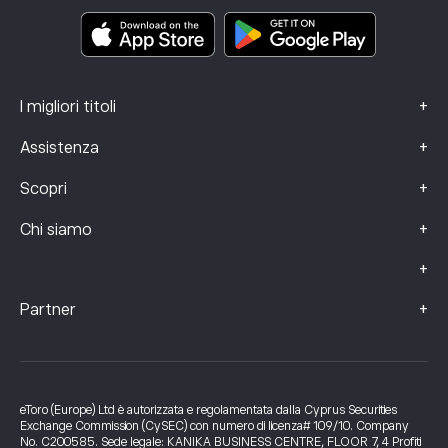
Smart Portfolios
Dati sui reclami (clienti FCA)
+
I migliori titoli
+
Assistenza
+
Scopri
+
Chi siamo
+
+
Partner
eToro (Europe) Ltd è autorizzata e regolamentata dalla Cyprus Securities
Exchange Commission (CySEC) con numero di licenza# 109/10. Company
No. C200585. Sede legale: KANIKA BUSINESS CENTRE, FLOOR 7, 4 Profiti