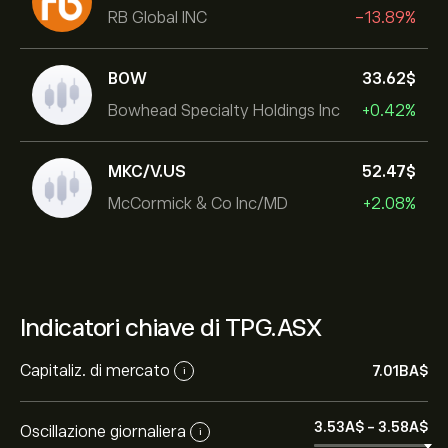
RB Global INC
-13.89%
BOW
33.62‎$‎
Bowhead Specialty Holdings Inc
+0.42%
MKC/V.US
52.47‎$‎
McCormick & Co Inc/MD
+2.08%
Indicatori chiave di TPG.ASX
Capitaliz. di mercato
7.01B‎A$‎
i
3.53‎A$‎
-
3.58‎A$‎
Oscillazione giornaliera
i