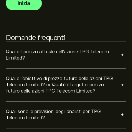
Inizia
finanziari e crescita prevista. Consulta le previsioni
recenti per i futuri movimenti dei prezzi.
La capitalizzazione di mercato di TPG Telecom Limited
è 7.01B‎A$‎
Domande frequenti
Qual è il prezzo attuale dell'azione TPG Telecom
+
Limited?
Qual è l'obiettivo di prezzo futuro delle azioni TPG
+
Telecom Limited? or Qual è il target di prezzo
futuro delle azioni TPG Telecom Limited?
Quali sono le previsioni degli analisti per TPG
+
Telecom Limited?