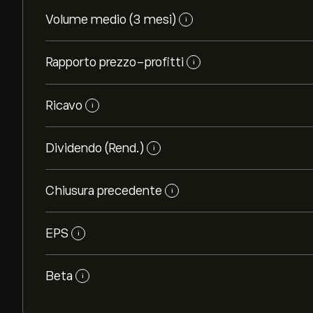
Volume medio (3 mesi)
i
Rapporto prezzo-profitti
i
Ricavo
i
Dividendo (Rend.)
i
Chiusura precedente
i
EPS
i
Beta
i