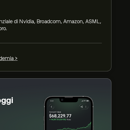
 prezzo.
caja Banco SA basate su tendenze di mercato,
otenziale di Nvidia, Broadcom, Amazon, ASML,
le previsioni recenti per i futuri movimenti
oro.
SA è 8.85B‎€‎
ademia >
oggi
-