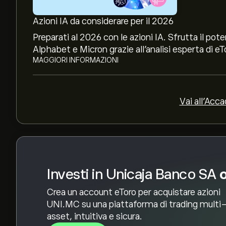
previsioni dettagliate degli analisti e obiettivi di
Azioni IA da considerare per il 2026
Gli analisti offrono previsioni per le azioni Uni
Preparati al 2026 con le azioni IA. Sfrutta il p
rapporti finanziari e crescita prevista. Consulta 
Alphabet e Micron grazie all’analisi esperta di eT
dei prezzi.
MAGGIORI INFORMAZIONI
La capitalizzazione di mercato di Unicaja Banco 
Vai all'Acc
Investi in Unicaja Banco SA
Crea un account eToro per acquistare azioni
UNI.MC su una piattaforma di trading multi
asset, intuitiva e sicura.