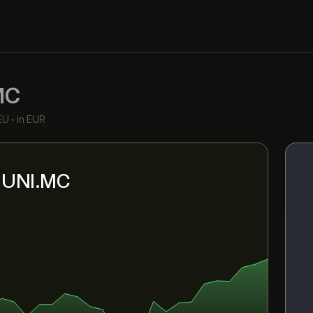
MC
EU
•
in EUR
i UNI.MC