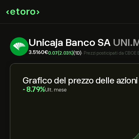
Unicaja Banco SA
UNI.
3.5160‎€‎
0.07
(2.03%)
(1D)
•
Prezzi posticipati da
CBOE 
Grafico del prezzo delle azion
‎8.79‎
Ult. mese