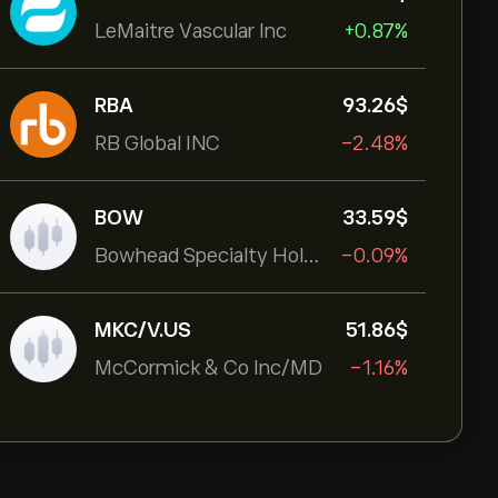
LeMaitre Vascular Inc
+0.87%
RBA
93.26‎$‎
RB Global INC
-2.48%
BOW
33.59‎$‎
Bowhead Specialty Holdings Inc
-0.09%
MKC/V.US
51.86‎$‎
McCormick & Co Inc/MD
-1.16%