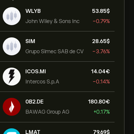
WLYB
53.85‎$‎
John Wiley & Sons Inc
-0.79%
SIM
28.65‎$‎
Grupo Simec SAB de CV
-3.76%
ICOS.MI
14.04‎€‎
Intercos S.p.A
-0.14%
0B2.DE
180.80‎€‎
BAWAG Group AG
+0.17%
LMAT
79.69‎$‎