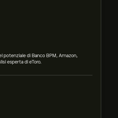
i nel potenziale di Banco BPM, Amazon,
lisi esperta di eToro.
€‎.
nco SA è di 3.5160‎€‎.
Iscriviti
su eToro per