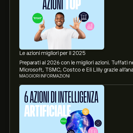
Le azioni migliori per il 2025
Preparati al 2026 con le migliori azioni. Tuffat
Microsoft, TSMC, Costco e Eli Lilly grazie all’ana
MAGGIORI INFORMAZIONI
Il prezzo attuale delle azioni UNI.MC è di 3.5160‎
Il target di prezzo medio per le azioni Unicaja Ba