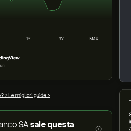
1Y
3Y
MAX
uri
e? >
Le migliori guide >
 Banco SA
sale questa
i