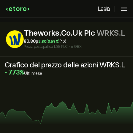
Login
Theworks.Co.Uk Plc
WRKS.L
80.80‎p‎
2.80
(3.59%)
(1D)
Prezzi posticipati da
LSE PLC
•
in GBX
Grafico del prezzo delle azioni WRKS.L
‎7.73‎
Ult. mese