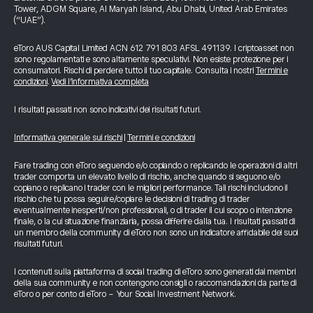
Tower, ADGM Square, Al Maryah Island, Abu Dhabi, United Arab Emirates
(“UAE”).
eToro AUS Capital Limited ACN 612 791 803 AFSL 491139. I criptoasset non
sono regolamentati e sono altamente speculativi. Non esiste protezione per i
consumatori. Rischi di perdere tutto il tuo capitale. Consulta i nostri
Termini e
condizioni
.
Vedi l’informativa completa
I risultati passati non sono indicativi dei risultati futuri.
Informativa generale sui rischi
|
Termini e condizioni
Fare trading con eToro seguendo e/o copiando o replicando le operazioni di altri
trader comporta un elevato livello di rischio, anche quando si seguono e/o
copiano o replicano i trader con le migliori performance. Tali rischi includono il
rischio che tu possa seguire/copiare le decisioni di trading di trader
eventualmente inesperti/non professionali, o di trader il cui scopo o intenzione
finale, o la cui situazione finanziaria, possa differire dalla tua. I risultati passati di
un membro della community di eToro non sono un indicatore affidabile dei suoi
risultati futuri.
I contenuti sulla piattaforma di social trading di eToro sono generati dai membri
della sua community e non contengono consigli o raccomandazioni da parte di
eToro o per conto di eToro - Your Social Investment Network.