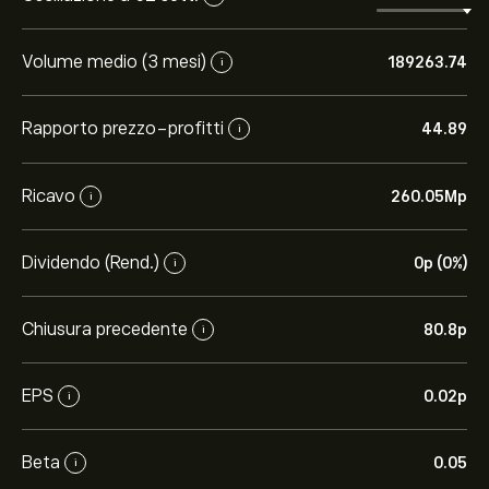
Volume medio (3 mesi)
189263.74
i
Rapporto prezzo-profitti
44.89
i
Ricavo
260.05M‎p‎
i
Dividendo (Rend.)
0‎p‎ (0%)
i
Chiusura precedente
80.8‎p‎
i
EPS
0.02‎p‎
i
Beta
0.05
i