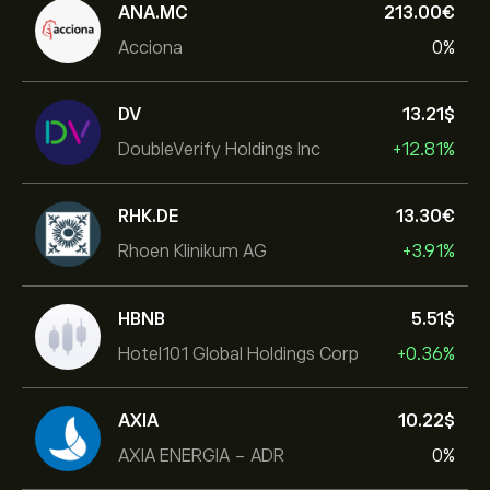
ANA.MC
213.00‎€‎
Acciona
0%
DV
13.21‎$‎
DoubleVerify Holdings Inc
+12.81%
RHK.DE
13.30‎€‎
Rhoen Klinikum AG
+3.91%
HBNB
5.51‎$‎
Hotel101 Global Holdings Corp
+0.36%
AXIA
10.22‎$‎
AXIA ENERGIA - ADR
0%