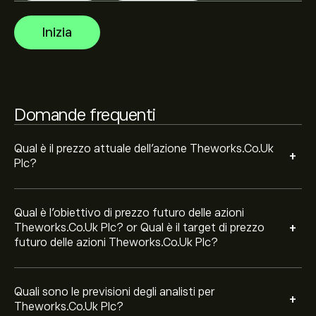
Gli analisti offrono previsioni per le azioni
Theworks.Co.Uk Plc basate su tendenze di mercato,
Inizia
rapporti finanziari e crescita prevista. Consulta le
previsioni recenti per i futuri movimenti dei prezzi.
La capitalizzazione di mercato di Theworks.Co.Uk Plc è
50.5M‎p‎
Domande frequenti
Qual è il prezzo attuale dell'azione Theworks.Co.Uk
+
Plc?
Qual è l'obiettivo di prezzo futuro delle azioni
+
Theworks.Co.Uk Plc? or Qual è il target di prezzo
futuro delle azioni Theworks.Co.Uk Plc?
Quali sono le previsioni degli analisti per
+
Theworks.Co.Uk Plc?