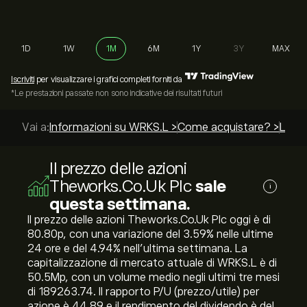
1D
1W
1M
6M
1Y
3Y
MAX
Iscriviti
per visualizzare i grafici completi forniti da
*Le prestazioni passate non sono indicative dei risultati futuri
Vai a:
Informazioni su WRKS.L >
Come acquistare? >
Le mi
Il prezzo delle azioni
Theworks.Co.Uk Plc
sale
i
questa settimana.
Il prezzo delle azioni Theworks.Co.Uk Plc oggi è di
80.80‎p‎, con una variazione del ‎3.59‎% nelle ultime
24 ore e del ‎4.94‎% nell'ultima settimana. La
capitalizzazione di mercato attuale di WRKS.L è di
50.5M‎p‎, con un volume medio negli ultimi tre mesi
di 189263.74. Il rapporto P/U (prezzo/utile) per
azione è 44.89 e il rendimento del dividendo è del