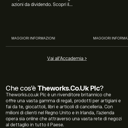
azioni da dividendo. Scopri il
Banco BPM, Ama
potenziale di J&J, Chevron,
TSMC, Costco e El
Coca-Cola, Verizon, Eni, A2A
all’analisi espert
con l’analisi esperta di eToro.
MAGGIORI INFORMAZIONI
MAGGIORI INFORMA
Vai all'Accademia >
Che cos'è
Theworks.Co.Uk Plc
?
Theworks.co.uk Plc è un rivenditore britannico che
offre una vasta gamma di regali, prodotti per artigiani e
fai da te, giocattoli, libri e articoli di cancelleria. Con
milioni di clienti nel Regno Unito e in Irlanda, l'azienda
opera sia online che attraverso una vasta rete di negozi
al dettaglio in tutto il Paese.