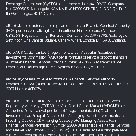
Exchange Commission (CySEC) con numero di licenza# 109/10. Company
No. C200585. Sede legale: KANIKA BUSINESS CENTRE, FLOOR 7, 4 Profiti
Ilia Germasogeia, 4046 Cyprus
eToro (UK) Ltd è autorizzata e regolamentata dalla Financial Conduct Authority
(FCA) per servizi relativi agli investimenti, con Firm Reference Number:
583263. Registrata in Inghilterra con Company No. 07973792. Sede legale:
24th floor, One Canada Square, Canary Wharf, London E14 5AB, England.
eToro AUS Capital Limited è regolamentata dall’Australian Securities &
Investments Commission (ASIC) per la fornitura di servizi e prodotti finanziari.
Australian Financial Services Licence number: 491139. Registered Office:
Level 3, 60 Castlereagh Street, Sydney NSW 2000, Australia
eToro (Seychelles) Ltd. è autorizzata dalla Financial Services Authority
Seychelles ("FSAS") a fornire servizi di broker-dealer ai sensi del Securities Act
2007 License #SD076
eToro (ME) Limited è autorizzata e regolamentata dalla Financial Services
Regulatory Authority ("FSRA") dell’Abu Dhabi Global Market (“ADGM”) come
Authorised Person a svolgere le attività regolamentate di (a) Dealing in
Investments as Principal (Matched), (b) Arranging Deals in Investments, (c)
Providing Custody, (d) Arranging Custody e (e) Managing Assets (con
Financial Services Permission Number 220073) ai sensi delle Financial Services
and Market Regulations 2015 (“FSMR”). La sua sede legale e principale sede
di attività si trova presso Office 207 and 208, 15th Floor Floor, Al Sarab