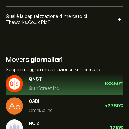
Qual è la capitalizzazione di mercato di
+
Theworks.Co.Uk Plc?
Movers
giornalieri
Scopri i maggiori mover azionari sul mercato.
QNST
+
38.50
%
QuinStreet Inc
OABI
+
37.50
%
OmniAb Inc
HUIZ
+
37.18
%