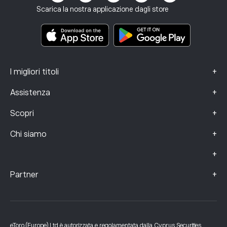
Termini e condizioni
Assicurazione sugli investimenti
Scarica la nostra applicazione dagli store
Documenti informativi chiave
Smart Portfolios
Dati sui reclami (clienti FCA)
+
I migliori titoli
+
Assistenza
+
Scopri
+
Chi siamo
+
+
Partner
eToro (Europe) Ltd è autorizzata e regolamentata dalla Cyprus Securities