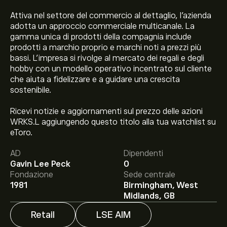
Attiva nel settore del commercio al dettaglio, l'azienda
adotta un approccio commerciale multicanale. La
gamma unica di prodotti della compagnia include
prodotti a marchio proprio e marchi noti a prezzi più
bassi. L'impresa si rivolge al mercato dei regali e degli
hobby con un modello operativo incentrato sul cliente
che aiuta a fidelizzare e a guidare una crescita
sostenibile.
Ricevi notizie e aggiornamenti sul prezzo delle azioni
WRKS.L aggiungendo questo titolo alla tua watchlist su
Il prezzo attuale delle azioni WRKS.L è di 80.80‎p‎.
eToro.
AD
Dipendenti
Gavin Lee Peck
0
Fondazione
Sede centrale
Il target di prezzo medio per le azioni Theworks.Co.Uk
1981
Birmingham, West
Plc è di 80.80‎p‎.
Iscriviti
su eToro per previsioni
Midlands, GB
dettagliate degli analisti e obiettivi di prezzo.
Retail
LSE AIM