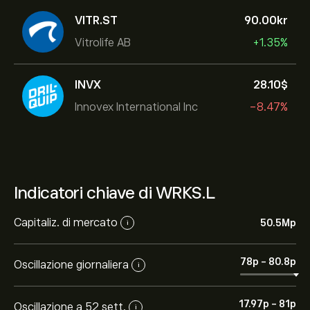
VITR.ST
90.00‎kr‎
Vitrolife AB
+1.35%
INVX
28.10‎$‎
Innovex International Inc
-8.47%
Indicatori chiave di WRKS.L
Capitaliz. di mercato
50.5M‎p‎
i
78‎p‎
-
80.8‎p‎
Oscillazione giornaliera
i
17.97‎p‎
-
81‎p‎
Oscillazione a 52 sett.
i