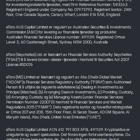
for investeringsrelaterte tjenester, med Firm Reference Number: 583263.
Registrert i England under Company No. 07973792. Registrert kontor: 24th
floor, One Canada Square, Canary Wharf, London E14 5AB, England.
eToro AUS Capital Limited er regulert av Australian Securities & Investments
Commission (ASIC) for levering av finansielle tjenester og produkter.
Australian Financial Services Licence number: 491139. Registered Office:
Level 3, 60 Castlereagh Street, Sydney NSW 2000, Australia
eToro (Seychelles) Ltd. er lisensiert av Financial Services Authority Seychelles
("FSAS") til å levere broker-dealer-tjenester i henhold til Securities Act 2007
License #SD076
eToro (ME) Limited er lisensiert og regulert av Abu Dhabi Global Market
(“ADGM”)s Financial Services Regulatory Authority ("FSRA") som Authorised
Person til å utføre de regulerte aktivitetene (a) Dealing in Investments as
Principal (Matched), (b) Arranging Deals in Investments, (c) Providing Custody,
(d) Arranging Custody og (e) Managing Assets (under Financial Services
Permission Number 220073) i henhold til Financial Services and Market
Regulations 2015 (“FSMR”). Dets registrerte kontor og hovedforretningssted
er Office 207 and 208, 15th Floor Floor, Al Sarab Tower, ADGM Square, Al
Maryah Island, Abu Dhabi, United Arab Emirates (“UAE”).
eToro AUS Capital Limited ACN 612 791 803 AFSL 491139. Kryptoaktiva er
uregulerte og svært spekulative. Det finnes ingen forbrukerbeskyttelse. Du
risikerer å tape hele kapitalen din. Se våre
Vilkår og betingelser
.
Se full