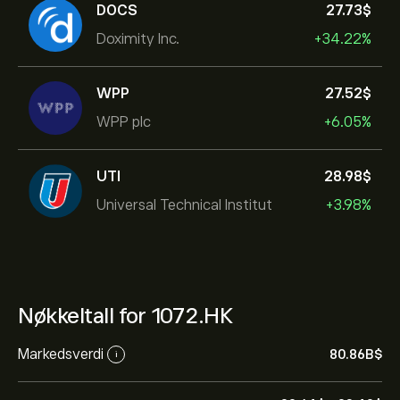
DOCS
27.73‎$‎
Doximity Inc.
+34.22%
WPP
27.52‎$‎
WPP plc
+6.05%
UTI
28.98‎$‎
Universal Technical Institut
+3.98%
Nøkkeltall for 1072.HK
Markedsverdi
80.86B‎$‎
i