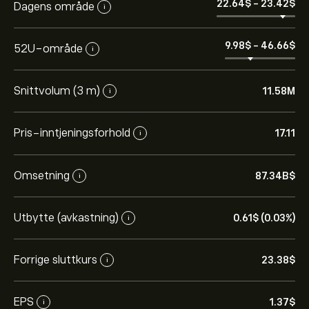
22.64‎$‎
-
23.42‎$‎
Dagens område
i
9.98‎$‎
-
46.66‎$‎
52U-område
i
Snittvolum (3 m)
11.58M
i
Pris-inntjeningsforhold
17.11
i
Omsetning
87.34B‎$‎
i
Den nåværende prisen på 1072.HK er 23.30‎$‎.
Utbytte (avkastning)
0.61‎$‎ (0.03%)
i
Det gjennomsnittlige kursmålet for Dongfang Electric
Corp Ltd H er 23.30‎$‎.
Registrer deg
på eToro for
Forrige sluttkurs
23.38‎$‎
i
detaljerte forventninger og kursmål fra analytikere.
EPS
1.37‎$‎
i
Analytikere gir forventninger for Dongfang Electric