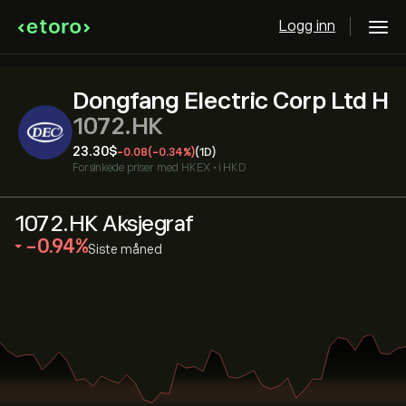
Logg inn
Dongfang Electric Corp Ltd H
1072.HK
23.30‎$‎
-0.08
(-0.34%)
(1D)
Forsinkede priser med
HKEX
•
i HKD
1072.HK Aksjegraf
‎-0.94‎
Siste måned