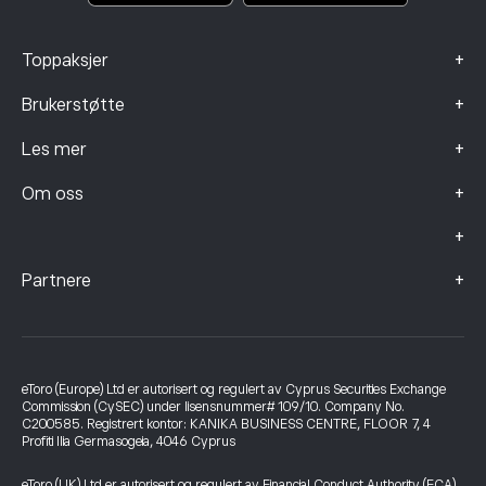
+
Toppaksjer
+
Brukerstøtte
+
Les mer
+
Om oss
+
+
Partnere
eToro (Europe) Ltd er autorisert og regulert av Cyprus Securities Exchange
Commission (CySEC) under lisensnummer# 109/10. Company No.
C200585. Registrert kontor: KANIKA BUSINESS CENTRE, FLOOR 7, 4
Profiti Ilia Germasogeia, 4046 Cyprus
eToro (UK) Ltd er autorisert og regulert av Financial Conduct Authority (FCA)