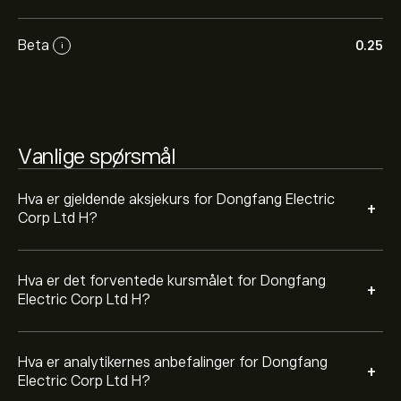
Corp Ltd H basert på markedstrender, finansielle
rapporter og forventet vekst. Sjekk de nyeste
Beta
0.25
i
forventningene for fremtidige prisbevegelser.
Markedsverdien til Dongfang Electric Corp Ltd H er
80.86B‎$‎
Vanlige spørsmål
Hva er gjeldende aksjekurs for Dongfang Electric
+
Corp Ltd H?
Hva er det forventede kursmålet for Dongfang
+
Electric Corp Ltd H?
Hva er analytikernes anbefalinger for Dongfang
+
Electric Corp Ltd H?