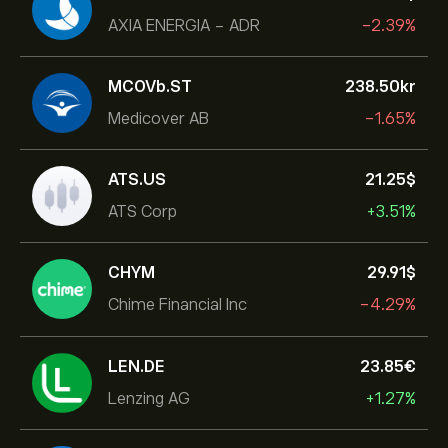
AXIA ENERGIA - ADR
-2.39%
MCOVb.ST
238.50‎kr‎
Medicover AB
-1.65%
ATS.US
21.25‎$‎
ATS Corp
+3.51%
CHYM
29.91‎$‎
Chime Financial Inc
-4.29%
LEN.DE
23.85‎€‎
Lenzing AG
+1.27%