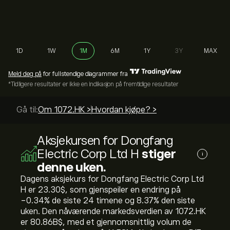
1D
1W
1M
6M
1Y
3Y
MAX
Meld deg på
for fullstendige diagrammer fra
*Tidligere resultater er ikke en indikasjon på fremtidige resultater
Gå til:
Om 1072.HK >
Hvordan kjøpe? >
Aksjekursen for Dongfang
Electric Corp Ltd H
stiger
i
denne uken.
Dagens aksjekurs for Dongfang Electric Corp Ltd
H er 23.30‎$‎, som gjenspeiler en endring på
‎-0.34‎% de siste 24 timene og ‎8.37‎% den siste
uken. Den nåværende markedsverdien av 1072.HK
er 80.86B‎$‎, med et gjennomsnittlig volum de