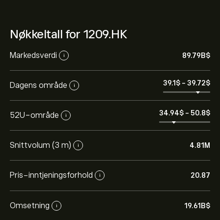
Nøkkeltall for 1209.HK
Markedsverdi
89.79B‎$‎
i
39.1‎$‎
-
39.72‎$‎
Dagens område
i
34.94‎$‎
-
50.8‎$‎
52U-område
i
Snittvolum (3 m)
4.81M
i
Pris-inntjeningsforhold
20.87
i
Omsetning
19.61B‎$‎
i
Den nåværende prisen på 1209.HK er 39.56‎$‎.