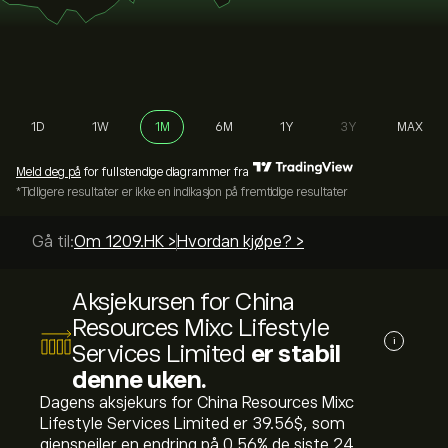
1D
1W
1M
6M
1Y
3Y
MAX
Meld deg på
for fullstendige diagrammer fra
*Tidligere resultater er ikke en indikasjon på fremtidige resultater
Gå til:
Om 1209.HK >
Hvordan kjøpe? >
Aksjekursen for China
Resources Mixc Lifestyle
i
Services Limited
er stabil
denne uken.
Dagens aksjekurs for China Resources Mixc
Lifestyle Services Limited er 39.56‎$‎, som
gjenspeiler en endring på ‎0.56‎% de siste 24