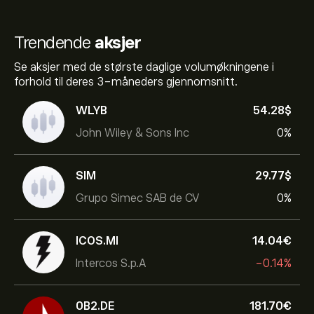
Trendende
aksjer
Se aksjer med de største daglige volumøkningene i
forhold til deres 3-måneders gjennomsnitt.
WLYB
54.28‎$‎
John Wiley & Sons Inc
0%
SIM
29.77‎$‎
Grupo Simec SAB de CV
0%
ICOS.MI
14.04‎€‎
Intercos S.p.A
-0.14%
0B2.DE
181.70‎€‎