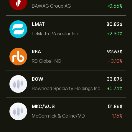
BAWAG Group AG
+0.66%
LMAT
80.82‎$‎
LeMaitre Vascular Inc
+2.30%
RBA
92.67‎$‎
RB Global INC
-3.10%
BOW
33.87‎$‎
Bowhead Specialty Holdings Inc
+0.74%
MKC/V.US
51.86‎$‎
McCormick & Co Inc/MD
-1.16%