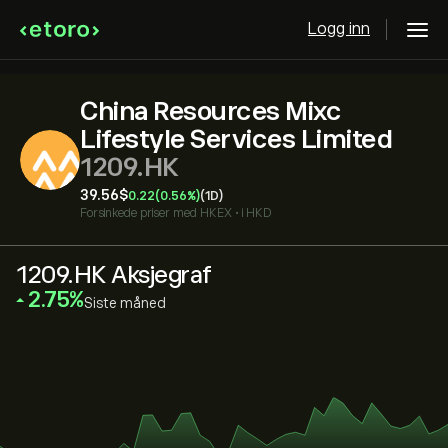
Logg inn
China Resources Mixc
Lifestyle Services Limited
1209.HK
39.56‎$‎
0.22
(0.56%)
(1D)
Forsinkede priser med
HKEX
•
i HKD
1209.HK Aksjegraf
‎2.75‎
Siste måned