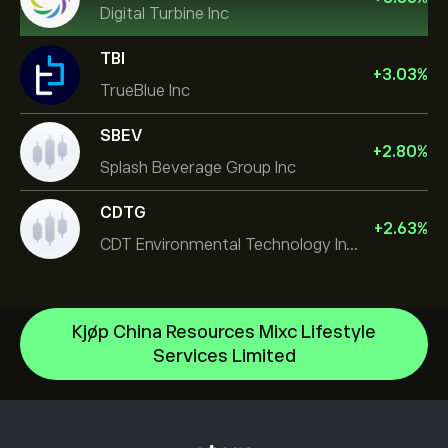
Digital Turbine Inc
TBI
+
3.03
%
TrueBlue Inc
SBEV
+
2.80
%
Splash Beverage Group Inc
CDTG
+
2.63
%
CDT Environmental Technology Investment Holdings L
Kjøp China Resources Mixc Lifestyle
Micron Technology, Inc.
Services Limited
Space Exploration Technologies Corp
Hjelpesenter
Alphabet Inc Class A
Slik setter du inn penger
Slik fungerer CopyTrading
JPMorgan Chase & Co