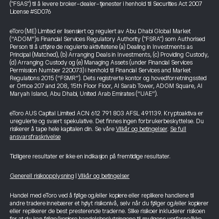
("FSAS") til å levere broker-dealer-tjenester i henhold til Securities Act 2007
License #SD076
eToro (ME) Limited er lisensiert og regulert av Abu Dhabi Global Market
(“ADGM”)s Financial Services Regulatory Authority ("FSRA") som Authorised
Person til å utføre de regulerte aktivitetene (a) Dealing in Investments as
Principal (Matched), (b) Arranging Deals in Investments, (c) Providing Custody,
(d) Arranging Custody og (e) Managing Assets (under Financial Services
Permission Number 220073) i henhold til Financial Services and Market
Regulations 2015 (“FSMR”). Dets registrerte kontor og hovedforretningssted
er Office 207 and 208, 15th Floor Floor, Al Sarab Tower, ADGM Square, Al
Maryah Island, Abu Dhabi, United Arab Emirates (“UAE”).
eToro AUS Capital Limited ACN 612 791 803 AFSL 491139. Kryptoaktiva er
uregulerte og svært spekulative. Det finnes ingen forbrukerbeskyttelse. Du
risikerer å tape hele kapitalen din. Se våre
Vilkår og betingelser
.
Se full
ansvarsfraskrivelse
Tidligere resultater er ikke en indikasjon på fremtidige resultater.
Generell risikoopplysning
|
Vilkår og betingelser
Handel med eToro ved å følge og/eller kopiere eller replikere handlene til
andre tradere innebærer et høyt risikonivå, selv når du følger og/eller kopierer
eller replikerer de best presterende traderne. Slike risikoer inkluderer risikoen