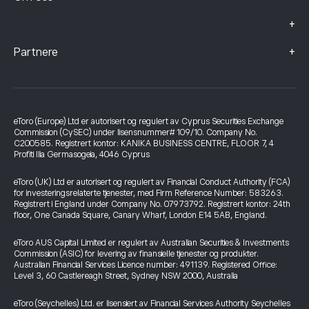
+
+
Partnere
eToro (Europe) Ltd er autorisert og regulert av Cyprus Securities Exchange
Commission (CySEC) under lisensnummer# 109/10. Company No.
C200585. Registrert kontor: KANIKA BUSINESS CENTRE, FLOOR 7, 4
Profiti Ilia Germasogeia, 4046 Cyprus
eToro (UK) Ltd er autorisert og regulert av Financial Conduct Authority (FCA)
for investeringsrelaterte tjenester, med Firm Reference Number: 583263.
Registrert i England under Company No. 07973792. Registrert kontor: 24th
floor, One Canada Square, Canary Wharf, London E14 5AB, England.
eToro AUS Capital Limited er regulert av Australian Securities & Investments
Commission (ASIC) for levering av finansielle tjenester og produkter.
Australian Financial Services Licence number: 491139. Registered Office:
Level 3, 60 Castlereagh Street, Sydney NSW 2000, Australia
eToro (Seychelles) Ltd. er lisensiert av Financial Services Authority Seychelles