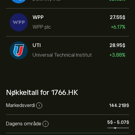
WPP
27.55‎$‎
WPP plc
+6.17%
UTI
28.95‎$‎
Universal Technical Institut
+3.88%
Nøkkeltall for 1766.HK
Markedsverdi
144.21B‎$‎
i
5‎$‎
-
5.07‎$‎
Dagens område
i