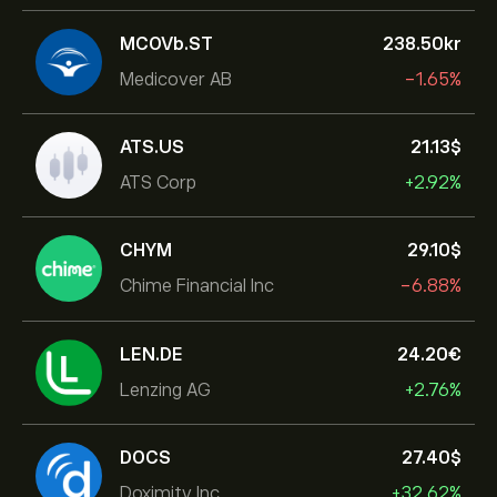
MCOVb.ST
238.50‎kr‎
Medicover AB
-1.65%
ATS.US
21.13‎$‎
ATS Corp
+2.92%
CHYM
29.10‎$‎
Chime Financial Inc
-6.88%
LEN.DE
24.20‎€‎
Lenzing AG
+2.76%
DOCS
27.40‎$‎
Doximity Inc.
+32.62%