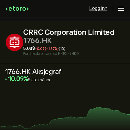
Logg inn
CRRC Corporation Limited
1766.HK
5.03‎$‎
-0.07
(-1.37%)
(1D)
Forsinkede priser med
HKEX
•
i HKD
1766.HK Aksjegraf
‎10.09‎
Siste måned