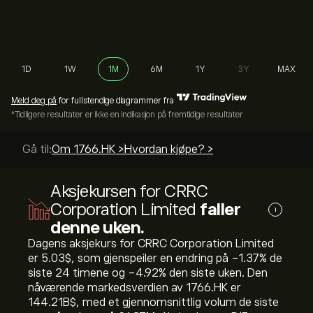
1D
1W
1M
6M
1Y
3Y
MAX
Meld deg på
for fullstendige diagrammer fra
*Tidligere resultater er ikke en indikasjon på fremtidige resultater
Gå til:
Om 1766.HK >
Hvordan kjøpe? >
Aksjekursen for CRRC
Corporation Limited
faller
i
denne uken.
Dagens aksjekurs for CRRC Corporation Limited
er 5.03‎$‎, som gjenspeiler en endring på ‎-1.37‎% de
siste 24 timene og ‎-4.92‎% den siste uken. Den
nåværende markedsverdien av 1766.HK er
144.21B‎$‎, med et gjennomsnittlig volum de siste