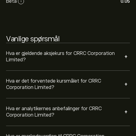
Beta
0.05
i
fremtidige prisbevegelser.
Markedsverdien til CRRC Corporation Limited er
144.21B‎$‎
Vanlige spørsmål
Hva er gjeldende aksjekurs for CRRC Corporation
+
Limited?
Hva er det forventede kursmålet for CRRC
+
Corporation Limited?
Hva er analytikernes anbefalinger for CRRC
+
Corporation Limited?