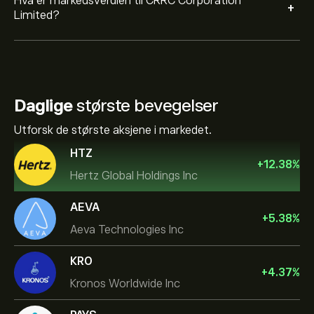
Hva er markedsverdien til CRRC Corporation
+
Limited?
Daglige
største bevegelser
Utforsk de største aksjene i markedet.
HTZ
+
12.38
%
Hertz Global Holdings Inc
AEVA
+
5.38
%
Aeva Technologies Inc
KRO
+
4.37
%
Kronos Worldwide Inc