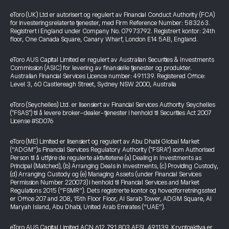
eToro (UK) Ltd er autorisert og regulert av Financial Conduct Authority (FCA)
for investeringsrelaterte tjenester, med Firm Reference Number: 583263.
Registrert i England under Company No. 07973792. Registrert kontor: 24th
floor, One Canada Square, Canary Wharf, London E14 5AB, England.
eToro AUS Capital Limited er regulert av Australian Securities & Investments
Commission (ASIC) for levering av finansielle tjenester og produkter.
Australian Financial Services Licence number: 491139. Registered Office:
Level 3, 60 Castlereagh Street, Sydney NSW 2000, Australia
eToro (Seychelles) Ltd. er lisensiert av Financial Services Authority Seychelles
("FSAS") til å levere broker-dealer-tjenester i henhold til Securities Act 2007
License #SD076
eToro (ME) Limited er lisensiert og regulert av Abu Dhabi Global Market
(“ADGM”)s Financial Services Regulatory Authority ("FSRA") som Authorised
Person til å utføre de regulerte aktivitetene (a) Dealing in Investments as
Principal (Matched), (b) Arranging Deals in Investments, (c) Providing Custody,
(d) Arranging Custody og (e) Managing Assets (under Financial Services
Permission Number 220073) i henhold til Financial Services and Market
Regulations 2015 (“FSMR”). Dets registrerte kontor og hovedforretningssted
er Office 207 and 208, 15th Floor Floor, Al Sarab Tower, ADGM Square, Al
Maryah Island, Abu Dhabi, United Arab Emirates (“UAE”).
eToro AUS Capital Limited ACN 612 791 803 AFSL 491139. Kryptoaktiva er