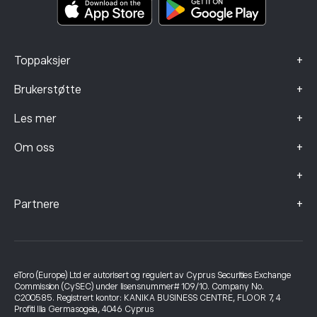
Klagedata (FCA-klienter)
+
Toppaksjer
+
Brukerstøtte
+
Les mer
+
Om oss
+
+
Partnere
eToro (Europe) Ltd er autorisert og regulert av Cyprus Securities Exchange
Commission (CySEC) under lisensnummer# 109/10. Company No.
C200585. Registrert kontor: KANIKA BUSINESS CENTRE, FLOOR 7, 4
Profiti Ilia Germasogeia, 4046 Cyprus