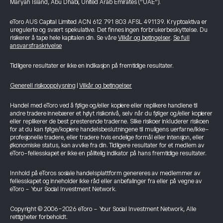
Maryah Island, Abu Dhabi, United Arab Emirates (“UAE”).
eToro AUS Capital Limited ACN 612 791 803 AFSL 491139. Kryptoaktiva er
uregulerte og svært spekulative. Det finnes ingen forbrukerbeskyttelse. Du
risikerer å tape hele kapitalen din. Se våre
Vilkår og betingelser
.
Se full
ansvarsfraskrivelse
Tidligere resultater er ikke en indikasjon på fremtidige resultater.
Generell risikoopplysning
|
Vilkår og betingelser
Handel med eToro ved å følge og/eller kopiere eller replikere handlene til
andre tradere innebærer et høyt risikonivå, selv når du følger og/eller kopierer
eller replikerer de best presterende traderne. Slike risikoer inkluderer risikoen
for at du kan følge/kopiere handelsbeslutningene til muligens uerfarne/ikke-
profesjonelle tradere, eller tradere hvis endelige formål eller intensjon, eller
økonomiske status, kan avvike fra din. Tidligere resultater for et medlem av
eToro-fellesskapet er ikke en pålitelig indikator på hans fremtidige resultater.
Innhold på eToros sosiale handelsplattform genereres av medlemmer av
fellesskapet og inneholder ikke råd eller anbefalinger fra eller på vegne av
eToro - Your Social Investment Network.
Copyright © 2006-2026 eToro - Your Social Investment Network, Alle
rettigheter forbeholdt.