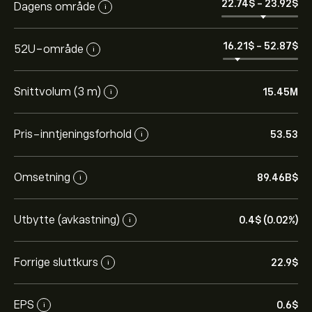
22.74‎$‎
-
23.92‎$‎
Dagens område
i
16.21‎$‎
-
52.87‎$‎
52U-område
i
Snittvolum (3 m)
15.45M
i
Pris-inntjeningsforhold
53.53
i
Omsetning
89.46B‎$‎
i
Den nåværende prisen på 1787.HK er 23.38‎$‎.
Utbytte (avkastning)
0.4‎$‎ (0.02%)
i
Det gjennomsnittlige kursmålet for Shandong Gold
Mining Co Ltd er 23.38‎$‎.
Registrer deg
på eToro for
Forrige sluttkurs
22.9‎$‎
i
detaljerte forventninger og kursmål fra analytikere.
EPS
0.6‎$‎
i
Analytikere gir forventninger for Shandong Gold Mining