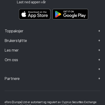
Investeringsforsikring
Last ned appen vår
Nøkkelinformasjonsdokumenter
Smart Portfolios
Klagedata (FCA-klienter)
+
Toppaksjer
+
Brukerstøtte
+
Les mer
+
Om oss
+
+
Partnere
eToro (Europe) Ltd er autorisert og regulert av Cyprus Securities Exchange