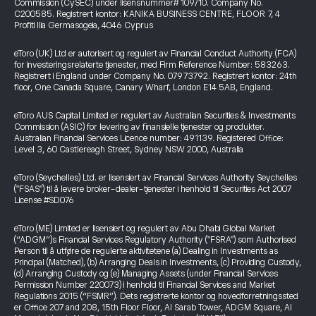
Commission (CySEC) under lisensnummer# 109/10. Company No.
C200585. Registrert kontor: KANIKA BUSINESS CENTRE, FLOOR 7, 4
Profiti Ilia Germasogeia, 4046 Cyprus
eToro (UK) Ltd er autorisert og regulert av Financial Conduct Authority (FCA)
for investeringsrelaterte tjenester, med Firm Reference Number: 583263.
Registrert i England under Company No. 07973792. Registrert kontor: 24th
floor, One Canada Square, Canary Wharf, London E14 5AB, England.
eToro AUS Capital Limited er regulert av Australian Securities & Investments
Commission (ASIC) for levering av finansielle tjenester og produkter.
Australian Financial Services Licence number: 491139. Registered Office:
Level 3, 60 Castlereagh Street, Sydney NSW 2000, Australia
eToro (Seychelles) Ltd. er lisensiert av Financial Services Authority Seychelles
("FSAS") til å levere broker-dealer-tjenester i henhold til Securities Act 2007
License #SD076
eToro (ME) Limited er lisensiert og regulert av Abu Dhabi Global Market
(“ADGM”)s Financial Services Regulatory Authority ("FSRA") som Authorised
Person til å utføre de regulerte aktivitetene (a) Dealing in Investments as
Principal (Matched), (b) Arranging Deals in Investments, (c) Providing Custody,
(d) Arranging Custody og (e) Managing Assets (under Financial Services
Permission Number 220073) i henhold til Financial Services and Market
Regulations 2015 (“FSMR”). Dets registrerte kontor og hovedforretningssted
er Office 207 and 208, 15th Floor Floor, Al Sarab Tower, ADGM Square, Al