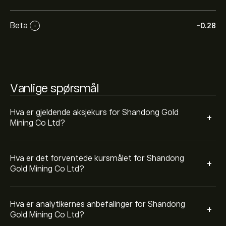
Co Ltd basert på markedstrender, finansielle rapporter
og forventet vekst. Sjekk de nyeste forventningene for
Beta
-0.28
i
fremtidige prisbevegelser.
Markedsverdien til Shandong Gold Mining Co Ltd er
105.57B‎$‎
Vanlige spørsmål
Hva er gjeldende aksjekurs for Shandong Gold
+
Mining Co Ltd?
Hva er det forventede kursmålet for Shandong
+
Gold Mining Co Ltd?
Hva er analytikernes anbefalinger for Shandong
+
Gold Mining Co Ltd?