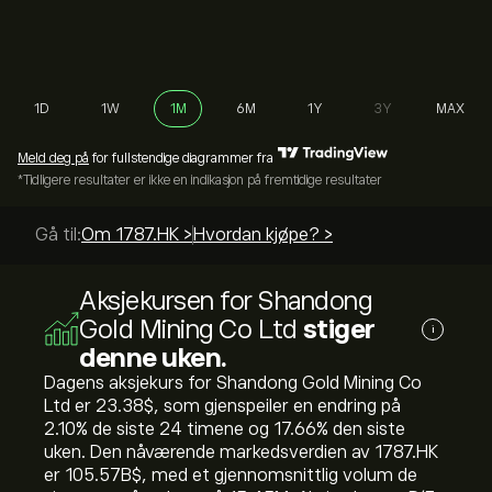
1D
1W
1M
6M
1Y
3Y
MAX
Meld deg på
for fullstendige diagrammer fra
*Tidligere resultater er ikke en indikasjon på fremtidige resultater
Gå til:
Om 1787.HK >
Hvordan kjøpe? >
Aksjekursen for Shandong
Gold Mining Co Ltd
stiger
i
denne uken.
Dagens aksjekurs for Shandong Gold Mining Co
Ltd er 23.38‎$‎, som gjenspeiler en endring på
‎2.10‎% de siste 24 timene og ‎17.66‎% den siste
uken. Den nåværende markedsverdien av 1787.HK
er 105.57B‎$‎, med et gjennomsnittlig volum de