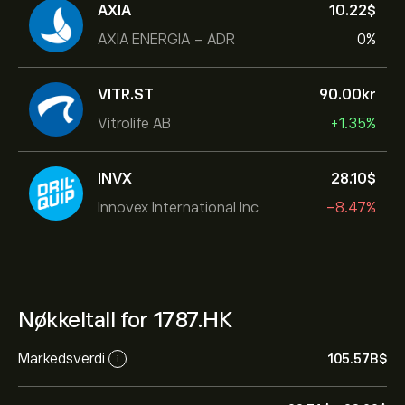
AXIA
10.22‎$‎
AXIA ENERGIA - ADR
0%
VITR.ST
90.00‎kr‎
Vitrolife AB
+1.35%
INVX
28.10‎$‎
Innovex International Inc
-8.47%
Nøkkeltall for 1787.HK
Markedsverdi
105.57B‎$‎
i