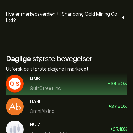
Hva er markedsverdien til Shandong Gold Mining Co
+
Ltd?
Daglige
største bevegelser
Utforsk de største aksjene i markedet.
QNST
+
38.50
%
QuinStreet Inc
OABI
+
37.50
%
OmniAb Inc
HUIZ
+
37.18
%