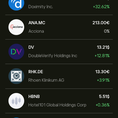
Doximity Inc.
+32.62%
ANA.MC
213.00‎€‎
Acciona
0%
DV
13.21‎$‎
DoubleVerify Holdings Inc
+12.81%
RHK.DE
13.30‎€‎
Rhoen Klinikum AG
+3.91%
HBNB
5.51‎$‎
Hotel101 Global Holdings Corp
+0.36%