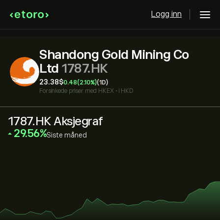
Logg inn
Shandong Gold Mining Co
Ltd
1787.HK
23.38‎$‎
0.48
(2.10%)
(1D)
Forsinkede priser med
HKEX
•
i HKD
1787.HK Aksjegraf
‎29.56‎
Siste måned