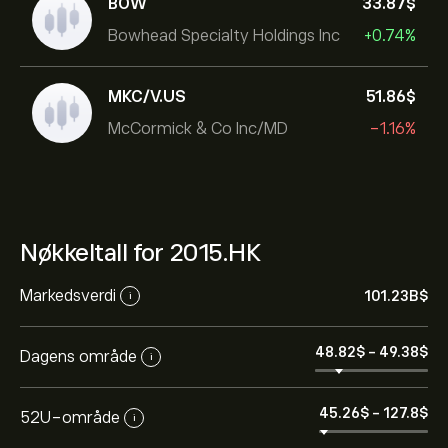
BOW
33.87‎$‎
Bowhead Specialty Holdings Inc
+0.74%
MKC/V.US
51.86‎$‎
McCormick & Co Inc/MD
-1.16%
Nøkkeltall for 2015.HK
Markedsverdi
101.23B‎$‎
i
48.82‎$‎
-
49.38‎$‎
Dagens område
i
45.26‎$‎
-
127.8‎$‎
52U-område
i