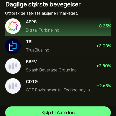
Daglige
største bevegelser
Utforsk de største aksjene i markedet.
APPS
+
8.35
%
Digital Turbine Inc
TBI
+
3.03
%
TrueBlue Inc
SBEV
+
2.80
%
Splash Beverage Group Inc
CDTG
+
2.63
%
CDT Environmental Technology Investment Holdings L
Micron Technology, Inc.
Kjøp Li Auto Inc