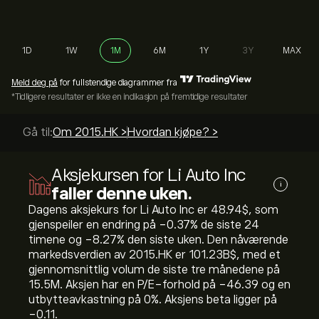
1D
1W
1M
6M
1Y
3Y
MAX
Meld deg på
for fullstendige diagrammer fra
*Tidligere resultater er ikke en indikasjon på fremtidige resultater
Gå til:
Om 2015.HK >
Hvordan kjøpe? >
Aksjekursen for Li Auto Inc
i
faller denne uken.
Dagens aksjekurs for Li Auto Inc er 48.94‎$‎, som
gjenspeiler en endring på ‎-0.37‎% de siste 24
timene og ‎-8.27‎% den siste uken. Den nåværende
markedsverdien av 2015.HK er 101.23B‎$‎, med et
gjennomsnittlig volum de siste tre månedene på
15.5M. Aksjen har en P/E-forhold på -46.39 og en
utbytteavkastning på 0%. Aksjens beta ligger på
-0.11.