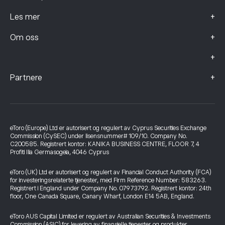
+
Les mer
+
Om oss
+
+
Partnere
eToro (Europe) Ltd er autorisert og regulert av Cyprus Securities Exchange
Commission (CySEC) under lisensnummer# 109/10. Company No.
C200585. Registrert kontor: KANIKA BUSINESS CENTRE, FLOOR 7, 4
Profiti Ilia Germasogeia, 4046 Cyprus
eToro (UK) Ltd er autorisert og regulert av Financial Conduct Authority (FCA)
for investeringsrelaterte tjenester, med Firm Reference Number: 583263.
Registrert i England under Company No. 07973792. Registrert kontor: 24th
floor, One Canada Square, Canary Wharf, London E14 5AB, England.
eToro AUS Capital Limited er regulert av Australian Securities & Investments
Commission (ASIC) for levering av finansielle tjenester og produkter.