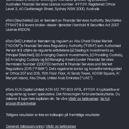
Australian Financial Services Licence number: 491139. Registered Office:
Level 3, 60 Castlereagh Street, Sydney NSW 2000, Australia
eToro (Seychelles) Ltd. er lisensiert av Financial Services Authority Seychelles
("FSAS") til å levere broker-dealer-tjenester i henhold til Securities Act 2007
License #SD076
eToro (ME) Limited er lisensiert og regulert av Abu Dhabi Global Market
(“ADGM”)s Financial Services Regulatory Authority ("FSRA") som Authorised
Person til å utføre de regulerte aktivitetene (a) Dealing in Investments as
Principal (Matched), (b) Arranging Deals in Investments, (c) Providing Custody,
(d) Arranging Custody og (e) Managing Assets (under Financial Services
Permission Number 220073) i henhold til Financial Services and Market
Regulations 2015 (“FSMR”). Dets registrerte kontor og hovedforretningssted
er Office 207 and 208, 15th Floor Floor, Al Sarab Tower, ADGM Square, Al
Maryah Island, Abu Dhabi, United Arab Emirates (“UAE”).
eToro AUS Capital Limited ACN 612 791 803 AFSL 491139. Kryptoaktiva er
uregulerte og svært spekulative. Det finnes ingen forbrukerbeskyttelse. Du
risikerer å tape hele kapitalen din. Se våre
Vilkår og betingelser
.
Se full
ansvarsfraskrivelse
Tidligere resultater er ikke en indikasjon på fremtidige resultater.
Generell risikoopplysning
|
Vilkår og betingelser