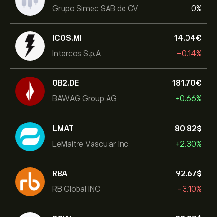
Grupo Simec SAB de CV
0%
ICOS.MI
14.04‎€‎
Intercos S.p.A
-0.14%
0B2.DE
181.70‎€‎
BAWAG Group AG
+0.66%
LMAT
80.82‎$‎
LeMaitre Vascular Inc
+2.30%
RBA
92.67‎$‎
RB Global INC
-3.10%