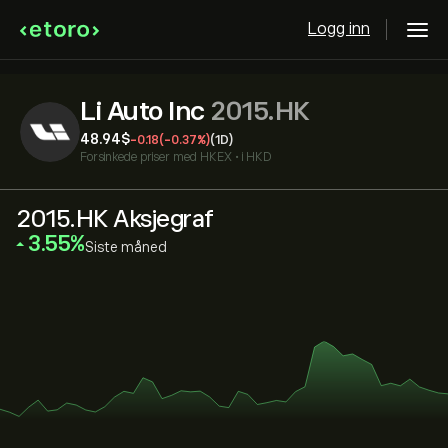
Logg inn
Li Auto Inc
2015.HK
48.94‎$‎
-0.18
(-0.37%)
(1D)
Forsinkede priser med
HKEX
•
i HKD
2015.HK Aksjegraf
‎3.55‎
Siste måned