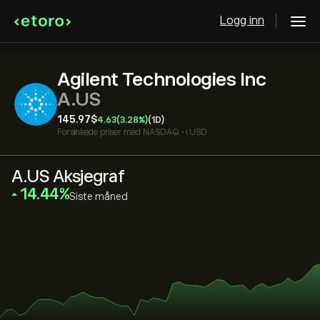
Logg inn
Agilent Technologies Inc
A.US
145.97‎$‎
4.63
(3.28%)
(1D)
Forsinkede priser med
NASDAQ
•
i USD
A.US Aksjegraf
‎14.44‎
Siste måned