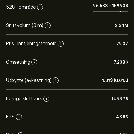
96.58‎$‎
-
159.93‎$‎
52U-område
i
Snittvolum (3 m)
2.34M
i
Pris-inntjeningsforhold
29.32
i
Omsetning
7.23B‎$‎
i
Den nåværende prisen på A.US er 145.97‎$‎.
Utbytte (avkastning)
1.01‎$‎ (0.01%)
i
Det gjennomsnittlige kursmålet for Agilent
Technologies Inc er 145.97‎$‎.
Registrer deg
på eToro for
Forrige sluttkurs
145.97‎$‎
i
detaljerte forventninger og kursmål fra analytikere.
EPS
4.98‎$‎
i
Analytikere gir forventninger for Agilent Technologies
Inc basert på markedstrender, finansielle rapporter og
forventet vekst. Sjekk de nyeste forventningene for