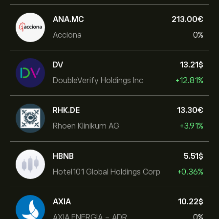
ANA.MC
213.00‎€‎
Acciona
0%
DV
13.21‎$‎
DoubleVerify Holdings Inc
+12.81%
RHK.DE
13.30‎€‎
Rhoen Klinikum AG
+3.91%
HBNB
5.51‎$‎
Hotel101 Global Holdings Corp
+0.36%
AXIA
10.22‎$‎
AXIA ENERGIA - ADR
0%