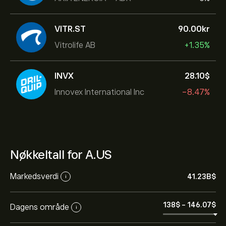
VITR.ST
90.00‎kr‎
Vitrolife AB
+1.35%
INVX
28.10‎$‎
Innovex International Inc
-8.47%
Nøkkeltall for A.US
Markedsverdi
41.23B‎$‎
i
138‎$‎
-
146.07‎$‎
Dagens område
i