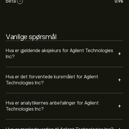
Beta
0.96
i
fremtidige prisbevegelser.
Markedsverdien til Agilent Technologies Inc er 41.23B‎$‎
Vanlige spørsmål
Hva er gjeldende aksjekurs for Agilent Technologies
+
Inc?
Hva er det forventede kursmålet for Agilent
+
Technologies Inc?
Hva er analytikernes anbefalinger for Agilent
+
Technologies Inc?