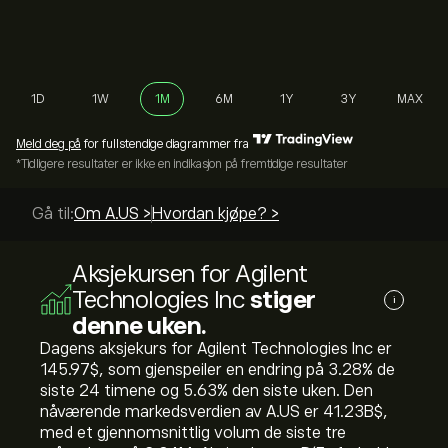
1D
1W
1M
6M
1Y
3Y
MAX
Meld deg på
for fullstendige diagrammer fra
*Tidligere resultater er ikke en indikasjon på fremtidige resultater
Gå til:
Om A.US >
Hvordan kjøpe? >
Aksjekursen for Agilent
Technologies Inc
stiger
i
denne uken.
Dagens aksjekurs for Agilent Technologies Inc er
145.97‎$‎, som gjenspeiler en endring på ‎3.28‎% de
siste 24 timene og ‎5.63‎% den siste uken. Den
nåværende markedsverdien av A.US er 41.23B‎$‎,
med et gjennomsnittlig volum de siste tre