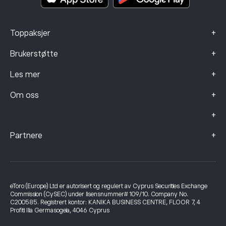
+
Toppaksjer
+
Brukerstøtte
+
Les mer
+
Om oss
+
+
Partnere
eToro (Europe) Ltd er autorisert og regulert av Cyprus Securities Exchange
Commission (CySEC) under lisensnummer# 109/10. Company No.
C200585. Registrert kontor: KANIKA BUSINESS CENTRE, FLOOR 7, 4
Profiti Ilia Germasogeia, 4046 Cyprus