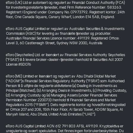
eToro (UK) Ltd er autorisert og regulert av Financial Conduct Authority (FCA)
for investeringsrelaterte tjenester, med Firm Reference Number: 583263.
Registrert i England under Company No. 07973792. Registrert kontor: 24th
floor, One Canada Square, Canary Wharf, London E14 5AB, England.
eToro AUS Capital Limited er regulert av Australian Securities & Investments
Commission (ASIC) for levering av finansielle tjenester og produkter.
Australian Financial Services Licence number: 491139. Registered Office:
Level 3, 60 Castlereagh Street, Sydney NSW 2000, Australia
eToro (Seychelles) Ltd. er lisensiert av Financial Services Authority Seychelles
("FSAS") til å levere broker-dealer-tjenester i henhold til Securities Act 2007
License #SD076
eToro (ME) Limited er lisensiert og regulert av Abu Dhabi Global Market
(“ADGM”)s Financial Services Regulatory Authority ("FSRA") som Authorised
Person til å utføre de regulerte aktivitetene (a) Dealing in Investments as
Principal (Matched), (b) Arranging Deals in Investments, (c) Providing Custody,
(d) Arranging Custody og (e) Managing Assets (under Financial Services
Permission Number 220073) i henhold til Financial Services and Market
Regulations 2015 (“FSMR”). Dets registrerte kontor og hovedforretningssted
er Office 207 and 208, 15th Floor Floor, Al Sarab Tower, ADGM Square, Al
Maryah Island, Abu Dhabi, United Arab Emirates (“UAE”).
eToro AUS Capital Limited ACN 612 791 803 AFSL 491139. Kryptoaktiva er
uregulerte og svært spekulative. Det finnes ingen forbrukerbeskyttelse. Du