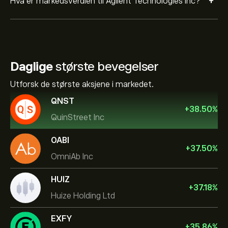
+
Hva er markedsverdien til Agilent Technologies Inc?
Daglige
største bevegelser
Utforsk de største aksjene i markedet.
QNST
+
38.50
%
QuinStreet Inc
OABI
+
37.50
%
OmniAb Inc
HUIZ
+
37.18
%
Huize Holding Ltd
EXFY
+
35.86
%