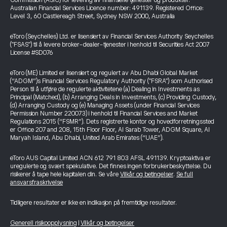
Commission (ASIC) for levering av finansielle tjenester og produkter.
Australian Financial Services Licence number: 491139. Registered Office:
Level 3, 60 Castlereagh Street, Sydney NSW 2000, Australia
eToro (Seychelles) Ltd. er lisensiert av Financial Services Authority Seychelles
("FSAS") til å levere broker-dealer-tjenester i henhold til Securities Act 2007
License #SD076
eToro (ME) Limited er lisensiert og regulert av Abu Dhabi Global Market
(“ADGM”)s Financial Services Regulatory Authority ("FSRA") som Authorised
Person til å utføre de regulerte aktivitetene (a) Dealing in Investments as
Principal (Matched), (b) Arranging Deals in Investments, (c) Providing Custody,
(d) Arranging Custody og (e) Managing Assets (under Financial Services
Permission Number 220073) i henhold til Financial Services and Market
Regulations 2015 (“FSMR”). Dets registrerte kontor og hovedforretningssted
er Office 207 and 208, 15th Floor Floor, Al Sarab Tower, ADGM Square, Al
Maryah Island, Abu Dhabi, United Arab Emirates (“UAE”).
eToro AUS Capital Limited ACN 612 791 803 AFSL 491139. Kryptoaktiva er
uregulerte og svært spekulative. Det finnes ingen forbrukerbeskyttelse. Du
risikerer å tape hele kapitalen din. Se våre
Vilkår og betingelser
.
Se full
ansvarsfraskrivelse
Tidligere resultater er ikke en indikasjon på fremtidige resultater.
Generell risikoopplysning
|
Vilkår og betingelser