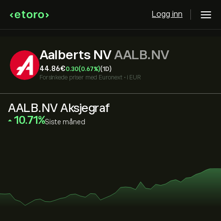
Logg inn
Aalberts NV
AALB.NV
44.86‎€‎
0.30
(0.67%)
(1D)
Forsinkede priser med
Euronext
•
i EUR
AALB.NV Aksjegraf
‎10.71‎
Siste måned