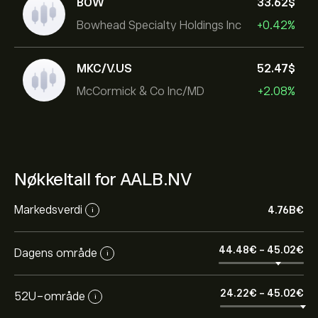
BOW
33.62‎$‎
Bowhead Specialty Holdings Inc
+0.42%
MKC/V.US
52.47‎$‎
McCormick & Co Inc/MD
+2.08%
Nøkkeltall for AALB.NV
Markedsverdi
4.76B‎€‎
i
44.48‎€‎
-
45.02‎€‎
Dagens område
i
24.22‎€‎
-
45.02‎€‎
52U-område
i