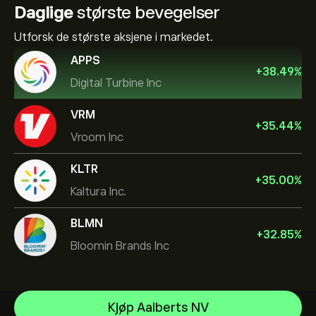
Daglige
største bevegelser
Utforsk de største aksjene i markedet.
APPS
+
38.49
%
Digital Turbine Inc
VRM
+
35.44
%
Vroom Inc
KLTR
+
35.00
%
Kaltura Inc.
BLMN
+
32.85
%
Bloomin Brands Inc
NVIDIA Corporation
Kjøp Aalberts NV