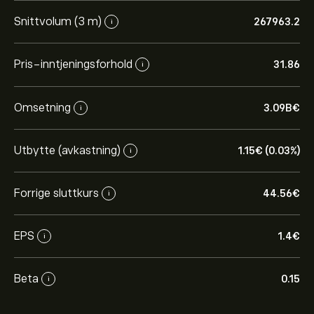
Snittvolum (3 m)
267963.2
i
Pris-inntjeningsforhold
31.86
i
Omsetning
3.09B‎€‎
i
Utbytte (avkastning)
1.15‎€‎ (0.03%)
i
Forrige sluttkurs
44.56‎€‎
i
EPS
1.4‎€‎
i
Beta
0.15
i