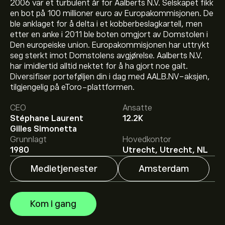
2006 var et turbulent år for Aalberts N.V. Selskapet fikk
en bot på 100 millioner euro av Europakommisjonen. De
ble anklaget for å delta i et kobberbeslagkartell, men
etter en anke i 2011 ble boten omgjort av Domstolen i
Den europeiske union. Europakommisjonen har uttrykt
seg sterkt imot Domstolens avgjørelse. Aalberts N.V.
har imidlertid alltid nektet for å ha gjort noe galt.
Den nåværende prisen på AALB.NV er 44.86‎€‎.
Diversifiser porteføljen din i dag med AALB.NV-aksjen,
tilgjengelig på eToro-plattformen.
CEO
Ansatte
Det gjennomsnittlige kursmålet for Aalberts NV er
Stéphane Laurent
12.2K
44.86‎€‎.
Registrer deg
på eToro for detaljerte
Gilles Simonetta
forventninger og kursmål fra analytikere.
Grunnlagt
Hovedkontor
Analytikere gir forventninger for Aalberts NV basert på
1980
Utrecht, Utrecht, NL
markedstrender, finansielle rapporter og forventet
vekst. Sjekk de nyeste forventningene for fremtidige
Medietjenester
Amsterdam
prisbevegelser.
Markedsverdien til Aalberts NV er 4.76B‎€‎
Kom i gang