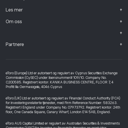
+
Les mer
+
Om oss
+
+
Partnere
eToro (Europe) Ltd er autorisert og regulert av Cyprus Securities Exchange
Commission (CySEC) under lisensnummer# 109/10. Company No.
C200585. Registrert kontor: KANIKA BUSINESS CENTRE, FLOOR 7, 4
Profiti Ilia Germasogeia, 4046 Cyprus
eToro (UK) Ltd er autorisert og regulert av Financial Conduct Authority (FCA)
for investeringsrelaterte tjenester, med Firm Reference Number: 583263.
Registrert i England under Company No. 07973792. Registrert kontor: 24th
floor, One Canada Square, Canary Wharf, London E14 5AB, England.
eToro AUS Capital Limited er regulert av Australian Securities & Investments