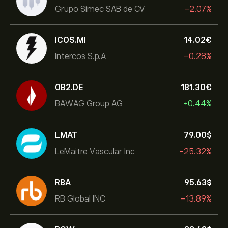
Grupo Simec SAB de CV
-2.07%
ICOS.MI
14.02‎€‎
Intercos S.p.A
-0.28%
0B2.DE
181.30‎€‎
BAWAG Group AG
+0.44%
LMAT
79.00‎$‎
LeMaitre Vascular Inc
-25.32%
RBA
95.63‎$‎
RB Global INC
-13.89%