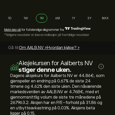
1D
1W
1M
6M
1Y
3Y
MAX
Meld deg på
for fullstendige diagrammer fra
*Tidligere resultater er ikke en indikasjon på fremtidige resultater
Gå til:
Om AALB.NV >
Hvordan kjøpe? >
Aksjekursen for Aalberts NV
i
stiger denne uken.
Dagens aksjekurs for Aalberts NV er 44.86‎€‎, som
gjenspeiler en endring på ‎0.67‎% de siste 24
timene og ‎4.62‎% den siste uken. Den nåværende
markedsverdien av AALB.NV er 4.76B‎€‎, med et
gjennomsnittlig volum de siste tre månedene på
267963.2. Aksjen har en P/E-forhold på 31.86 og
en utbytteavkastning på 0.03%. Aksjens beta
ligger på 0.15.